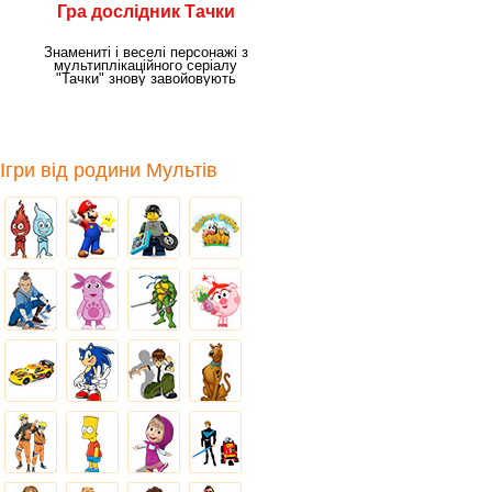
Гра дослідник Тачки
Знамениті і веселі персонажі з
мультиплікаційного серіалу
"Тачки" знову завойовують
простори
Ігри від родини Мультів