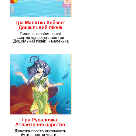
Гра Малятко Хейзел:
Дошкільний пікнік
Головна героїня нашої
сьогоднішньої онлайн гри
"Дошкільний пікнік" - маленька
дівчинка Хейзел,
Гра Русалочка:
Атлантичне царство
Дівчатка просто обожнюють
бути в центрі уваги, і