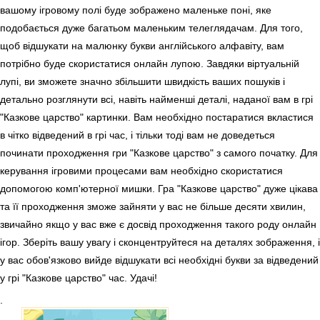
вашому ігровому полі буде зображено маленьке поні, яке
подобається дуже багатьом маленьким телеглядачам. Для того,
щоб відшукати на малюнку букви англійського алфавіту, вам
потрібно буде скористатися онлайн лупою. Завдяки віртуальній
лупі, ви зможете значно збільшити швидкість ваших пошуків і
детально розглянути всі, навіть найменші деталі, наданої вам в грі
"Казкове царство" картинки. Вам необхідно постаратися вкластися
в чітко відведений в грі час, і тільки тоді вам не доведеться
починати проходження гри "Казкове царство" з самого початку. Для
керування ігровими процесами вам необхідно скористатися
допомогою комп'ютерної мишки. Гра "Казкове царство" дуже цікава
та її проходження зможе зайняти у вас не більше десяти хвилин,
звичайно якщо у вас вже є досвід проходження такого роду онлайн
ігор. Зберіть вашу увагу і сконцентруйтеся на деталях зображення, і
у вас обов'язково вийде відшукати всі необхідні букви за відведений
у грі "Казкове царство" час. Удачі!
.