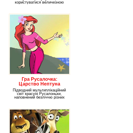
користуватися величезною
популярністю серед
Гра Русалочка:
Царство Нептуна
Підводний мультиплікаційний
світ красуні Русалоньки,
наповнений безліччю різних
цікавих та іноді