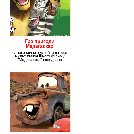
Гра пригоди
Мадагаскар
Старі знайомі і улюблені герої
мультиплікаційного фільму
"Мадагаскар" вже давно
скучили за цими