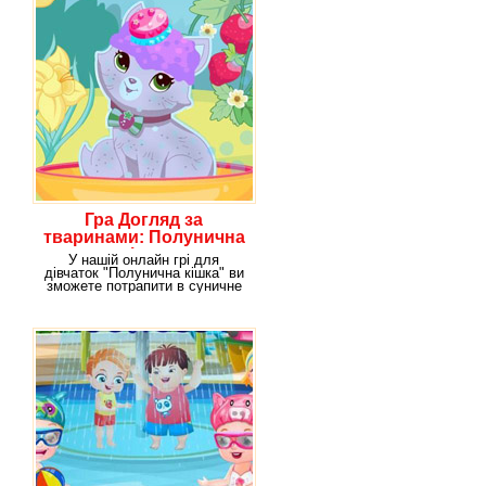
Гра Догляд за
тваринами: Полунична
кішка
У нашій онлайн грі для
дівчаток "Полунична кішка" ви
зможете потрапити в суничне
царство. І в