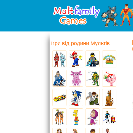
Ігри від родини Мультів