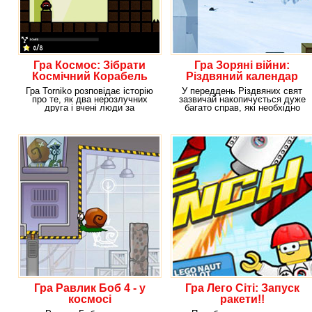
Гра Космос: Зібрати
Гра Зоряні війни:
Космічний Корабель
Різдвяний календар
Гра Torniko розповідає історію
У переддень Різдвяних свят
про те, як два нерозлучних
зазвичай накопичується дуже
друга і вчені люди за
багато справ, які необхідно
сумісництвом довгі
зробити до
Гра Равлик Боб 4 - у
Гра Лего Сіті: Запуск
космосі
ракети!!