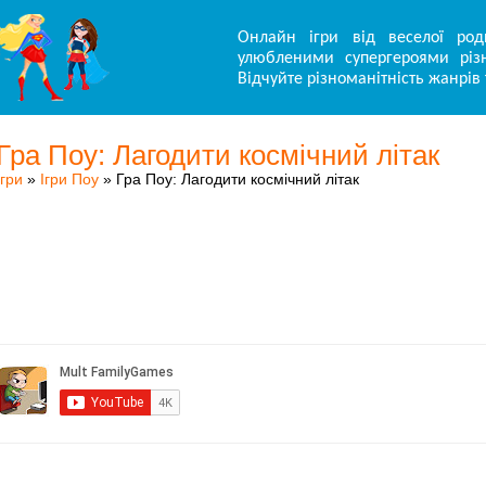
Онлайн ігри від веселої род
улюбленими супергероями різн
Відчуйте різноманітність жанрів 
Гра Поу: Лагодити космічний літак
Ігри
»
Ігри Поу
» Гра Поу: Лагодити космічний літак