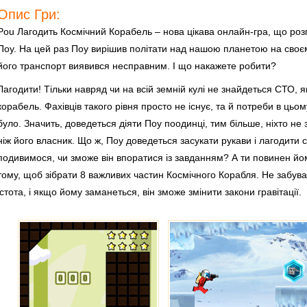
Опис Гри:
Pou Лагодить Космічний Корабель – нова цікава онлайн-гра, що розп
Поу. На цей раз Поу вирішив політати над нашою планетою на своєм
його транспорт виявився несправним. І що накажете робити?
Лагодити! Тільки навряд чи на всій земній кулі не знайдеться СТО, 
корабель. Фахівців такого рівня просто не існує, та й потреби в ць
було. Значить, доведеться діяти Поу поодинці, тим більше, ніхто не
ніж його власник. Що ж, Поу доведеться засукати рукави і лагодити 
подивимося, чи зможе він впоратися із завданням? А ти повинен йо
тому, щоб зібрати 8 важливих частин Космічного Корабля. Не забув
істота, і якщо йому заманеться, він зможе змінити закони гравітації.