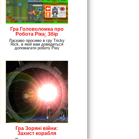
Гра Головоломка про
Робота Ріка: Збір
деталей
Ласкаво просимо в гру Tricky
Rick, в якій вам доведеться
допомагати роботу Ріку
збирати все
Гра Зоряні війни:
Захист корабля