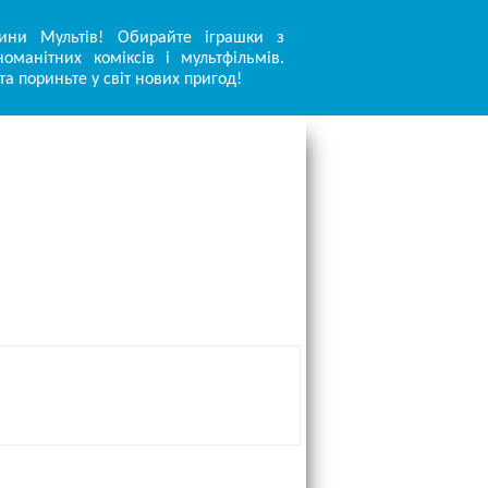
ини Мультів! Обирайте іграшки з
оманітних коміксів і мультфільмів.
та пориньте у світ нових пригод!