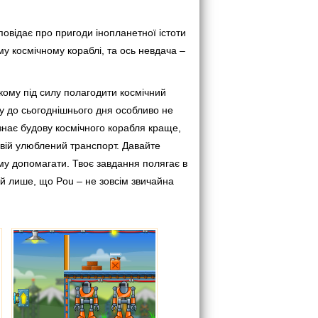
овідає про пригоди інопланетної істоти
у космічному кораблі, та ось невдача –
якому під силу полагодити космічний
ому до сьогоднішнього дня особливо не
 знає будову космічного корабля краще,
свій улюблений транспорт. Давайте
му допомагати. Твоє завдання полягає в
ай лише, що Pou – не зовсім звичайна