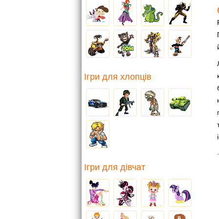
Ігри для хлопців
.
Ігри для дівчат