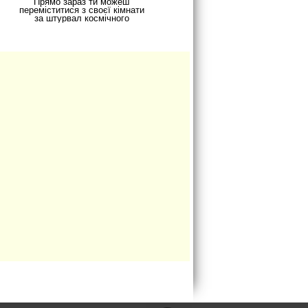
Прямо зараз ти можеш
переміститися з своєї кімнати
за штурвал космічного
корабля. Та ще й супер