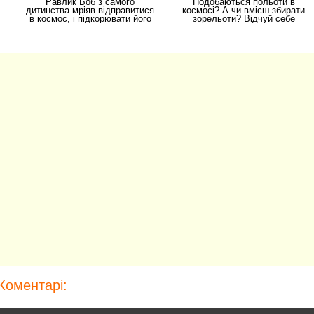
Равлик Боб з самого
Подобаються польоти в
дитинства мріяв відправитися
космосі? А чи вмієш збирати
в космос, і підкорювати його
зорельоти? Відчуй себе
простори своїми
космічним
Коментарі: