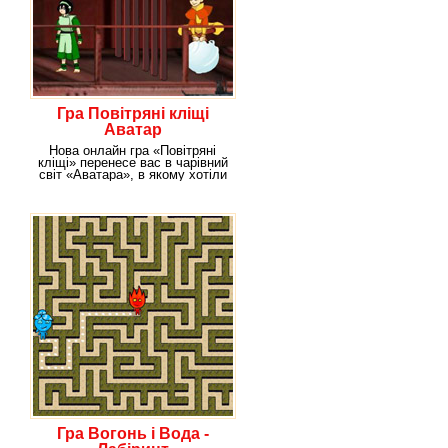
Гра Повітряні кліщі
Аватар
Нова онлайн гра «Повітряні
кліщі» перенесе вас в чарівний
світ «Аватара», в якому хотіли
опинитися
Гра Вогонь і Вода -