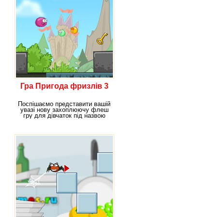
Гра Пригода фризлів 3
Поспішаємо представити вашій
увазі нову захоплюючу флеш
гру для дівчаток під назвою
"Пригода