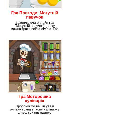
Гра Пригоди: Могутній
павучок
Захоплююча онлайн гра
"Могутній павучок", в яку
можна грати всією сім'єю. Гра
"Могутній павучок" -
Гра Моторошна
кулінарія
Пропонуємо вашій увазі
онлайн гравців, нову кулінарну
флеш гру під назвою
"Моторошна кулінарія", у