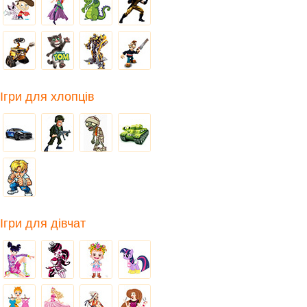
Ігри для хлопців
Ігри для дівчат