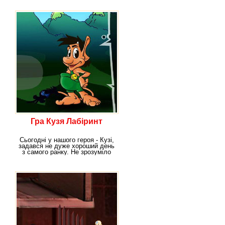
Гра Кузя Лабіринт
Сьогодні у нашого героя - Кузі,
задався не дуже хороший день
з самого ранку. Не зрозуміло
яким