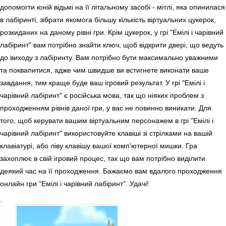
допомогти юній відьмі на її літальному засобі - мітлі, яка опинилася
в лабіринті, зібрати якомога більшу кількість віртуальних цукерок,
розкиданих на даному рівні гри. Крім цукерок, у грі "Емілі і чарівний
лабіринт" вам потрібно знайти ключ, щоб відкрити двері, що ведуть
до виходу з лабіринту. Вам потрібно бути максимально уважними
та поквапитися, адже чим швидше ви встигнете виконати ваше
завдання, тим краще буде ваш ігровий результат. У грі "Емілі і
чарівний лабіринт" є російська мова, так що ніяких проблем з
проходженням рівнів даної гри, у вас не повинно виникати. Для
того, щоб керувати вашим віртуальним персонажем в грі "Емілі і
чарівний лабіринт" використовуйте клавіші зі стрілками на вашій
клавіатурі, або ліву клавішу вашої комп'ютерної мишки. Гра
захоплює в свій ігровий процес, так що вам потрібно виділити
деякий час на її проходження. Бажаємо вам вдалого проходження
онлайн гри "Емілі і чарівний лабіринт". Удачі!
.