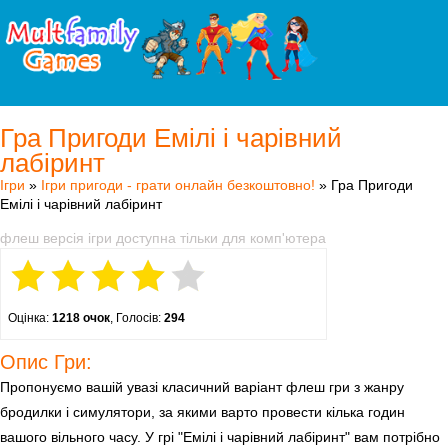
Гра Пригоди Емілі і чарівний
лабіринт
Ігри
»
Ігри пригоди - грати онлайн безкоштовно!
» Гра Пригоди
Емілі і чарівний лабіринт
флеш версія ігри доступна тільки для комп'ютера
Оцінка:
1218 очок
, Голосів:
294
Опис Гри:
Пропонуємо вашій увазі класичний варіант флеш гри з жанру
бродилки і симулятори, за якими варто провести кілька годин
вашого вільного часу. У грі "Емілі і чарівний лабіринт" вам потрібно