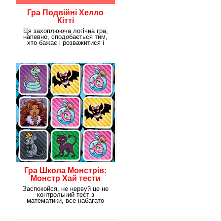
Гра Подвійні Хелло
Кітті
Ця захоплююча логічна гра,
напевно, сподобається тим,
хто бажає і розважитися і
попутно
Гра Школа Монстрів:
Монстр Хай тести
Заспокойся, не нервуй це не
контрольний тест з
математики, все набагато
прикольніше. Перед тобою