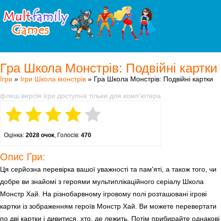
Гра Школа Монстрів: Подвійні картки
Ігри
»
Ігри Школа монстрів
» Гра Школа Монстрів: Подвійні картки
флеш версія ігри доступна тільки для комп'ютера
Оцінка:
2028 очок
, Голосів:
470
Опис Гри:
Ця серйозна перевірка вашої уважності та пам'яті, а також того, чи
добре ви знайомі з героями мультиплікаційного серіалу Школа
Монстр Хай. На різнобарвному ігровому полі розташовані ігрові
картки із зображенням героїв Монстр Хай. Ви можете перевертати
по дві картки і дивитися, хто, де лежить. Потім прибирайте однакові