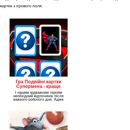
картки з ігрового поля.
.
Гра Подвійні картки
Супермена - краще
тренування пам'яті!
І нашим відважним героям
необхідний відпочинок після
важкого робочого дня. Адже
вони так само