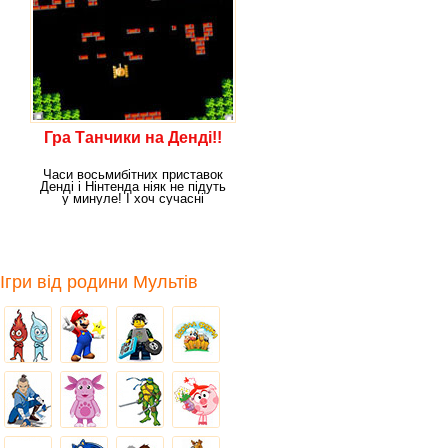
Гра Танчики на Денді!!
Часи восьмибітних приставок
Денді і Нінтенда ніяк не підуть
у минуле! І хоч сучасні
комп'ютерні
Ігри від родини Мультів