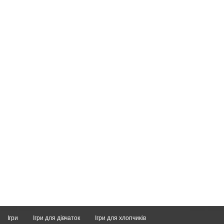
Ігри
Ігри для дівчаток
Ігри для хлопчиків