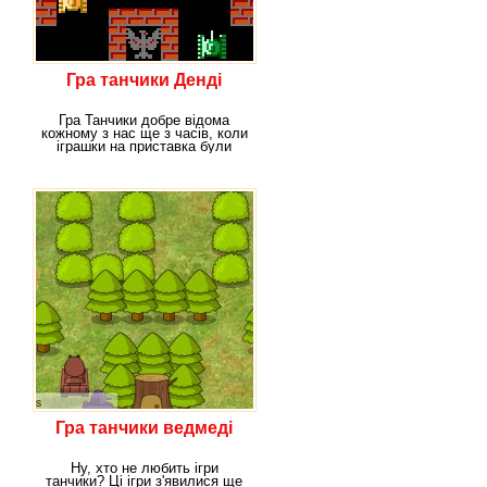
Гра танчики Денді
Гра Танчики добре відома
кожному з нас ще з часів, коли
іграшки на приставка були
дуже
Гра танчики ведмеді
Ну, хто не любить ігри
танчики? Ці ігри з'явилися ще