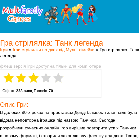
Гра стрілялка: Танк легенда
Ігри
»
Ігри стрілялки на двох від Мульт сімейки
» Гра стрілялка: Танк
легенда
флеш версія ігри доступна тільки для комп'ютера
Оцінка:
238 очок
, Голосів:
70
Опис Гри:
В далеких 90-х роках на приставках Денді більшості хлопчаків була
відома неповторна іграшка під назвою Танчики. Сьогодні
розробники сучасних онлайн ігор вирішив повторити успіх Танчики
в новому форматі, і створили захоплюючу флешку для двох. Творці