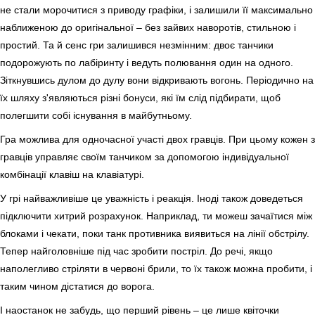
не стали морочитися з приводу графіки, і залишили її максимально
наближеною до оригінальної – без зайвих наворотів, стильною і
простий. Та й сенс гри залишився незмінним: двоє танчики
подорожують по лабіринту і ведуть полювання один на одного.
Зіткнувшись дулом до дулу вони відкривають вогонь. Періодично на
їх шляху з'являються різні бонуси, які їм слід підбирати, щоб
полегшити собі існування в майбутньому.
Гра можлива для одночасної участі двох гравців. При цьому кожен з
гравців управляє своїм танчиком за допомогою індивідуальної
комбінації клавіш на клавіатурі.
У грі найважливіше це уважність і реакція. Іноді також доведеться
підключити хитрий розрахунок. Наприклад, ти можеш зачаїтися між
блоками і чекати, поки танк противника виявиться на лінії обстрілу.
Тепер найголовніше під час зробити постріл. До речі, якщо
наполегливо стріляти в червоні брили, то їх також можна пробити, і
таким чином дістатися до ворога.
І наостанок не забудь, що перший рівень – це лише квіточки