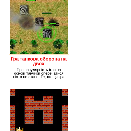
Гра танкова оборона на
двох
Про популярність ігор на
основі танчики сперечатися
ніхто не стане. Те, що ця гра
дуже полюбилася