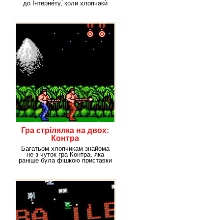
до Інтернету, коли хлопчаки
грали на
Гра стрілялка на двох:
Контра
Багатьом хлопчикам знайома
не з чуток гра Контра, яка
раніше була фішкою приставки
Денді. Але