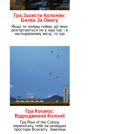
Гра Захисти Колонію:
Битва За Омегу
Якщо ти любиш гейми, дії яких
розгортаються не в наш час і в
несподіваному місці, то гра
Colony
Гра Космос:
Відродження Колонії
Гра Rise of the Colony
переносить тебе на незвідані
простори Всесвіту. Земляни
зібрали експедицію