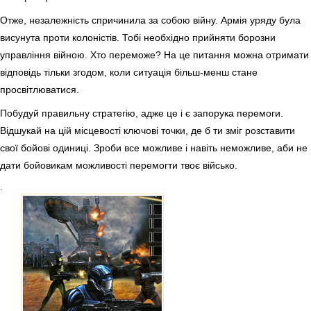
Отже, незалежність спричинила за собою війну. Армія уряду була
висунута проти колоністів. Тобі необхідно прийняти борозни
управління війною. Хто переможе? На це питання можна отримати
відповідь тільки згодом, коли ситуація більш-менш стане
просвітлюватися.
Побудуй правильну стратегію, адже це і є запорука перемоги.
Відшукай на цій місцевості ключові точки, де б ти зміг розставити
свої бойові одиниці. Зроби все можливе і навіть неможливе, аби не
дати бойовикам можливості перемогти твоє військо.
.