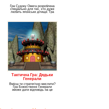
Гра Судоку Омега розроблена
спеціально для тих, хто дуже
любить японське дітище. Гра
судоку
Тактична Гра: Дядьки
Генерали
Вмієш ти стратегічно мислити?
Гра Божественні Генерали
зможе дати відповідь на це
питання.