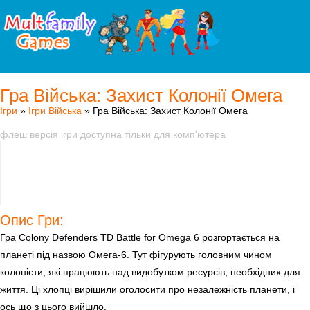
Гра Війська: Захист Колонії Омега
Ігри
»
Ігри Війська
» Гра Війська: Захист Колонії Омега
флеш версія ігри доступна тільки для комп'ютера
Опис Гри:
Гра Colony Defenders TD Battle for Omega 6 розгортається на
планеті під назвою Омега-6. Тут фігурують головним чином
колоністи, які працюють над видобутком ресурсів, необхідних для
життя. Ці хлопці вирішили оголосити про незалежність планети, і
ось що з цього вийшло.