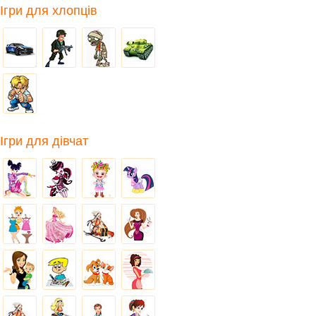
Ігри для хлопців
Ігри для дівчат