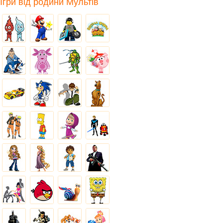
Ігри від родини Мультів