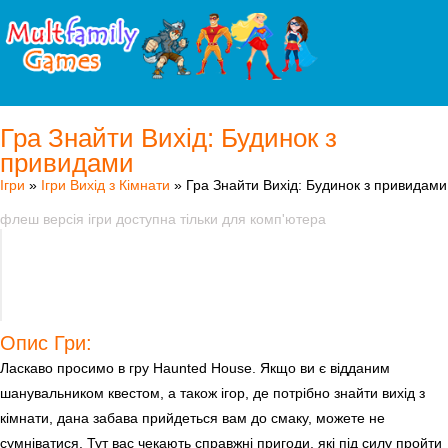
Гра Знайти Вихід: Будинок з
привидами
Ігри
»
Ігри Вихід з Кімнати
» Гра Знайти Вихід: Будинок з привидами
флеш версія ігри доступна тільки для комп'ютера
Опис Гри:
Ласкаво просимо в гру Haunted House. Якщо ви є відданим
шанувальником квестом, а також ігор, де потрібно знайти вихід з
кімнати, дана забава прийдеться вам до смаку, можете не
сумніватися. Тут вас чекають справжні пригоди, які під силу пройти