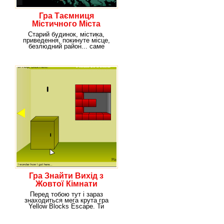
Гра Таємниця
Містичного Міста
Старий будинок, містика,
приведення, покинуте місце,
безлюдний район... саме
такими словами можна
Гра Знайти Вихід з
Жовтої Кімнати
Перед тобою тут і зараз
знаходиться мега крута гра
Yellow Blocks Escape. Ти
навіть уявити собі не