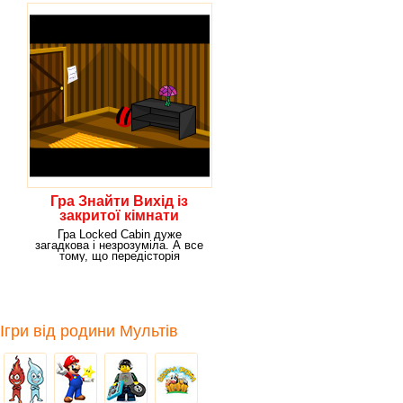
Гра Знайти Вихід із
закритої кімнати
Гра Locked Cabin дуже
загадкова і незрозуміла. А все
тому, що передісторія
говорить, мовляв, ти
Ігри від родини Мультів