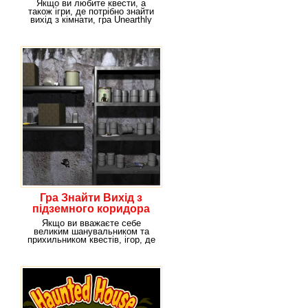
Якщо ви любите квести, а
також ігри, де потрібно знайти
вихід з кімнати, гра Unearthly
Medieval
Гра Знайти Вихід з
підземного коридора
Якщо ви вважаєте себе
великим шанувальником та
прихильником квестів, ігор, де
потрібно шукати