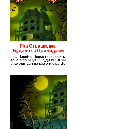
Гра Страшилки:
Будинок з Привидами
Гра Haunted House переносить
тебе в покинутий будинок, який
знаходиться на краю міста. Це
значить,