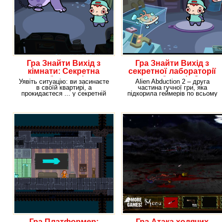
Гра Знайти Вихід з
Гра Знайти Вихід з
кімнати: Секретна
секретної лабораторії
лабораторія
прибульців 2
Уявіть ситуацію: ви засинаєте
Alien Abduction 2 – друга
в своїй квартирі, а
частина гучної гри, яка
прокидаєтеся ... у секретній
підкорила геймерів по всьому
лабораторії, яку
світу. І якщо ви
Гра Платформер:
Гра Атака ходячих