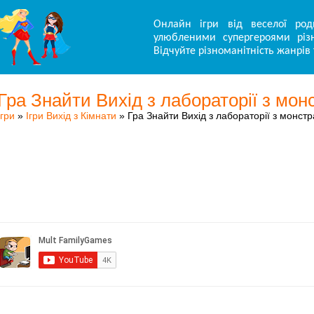
Онлайн ігри від веселої род
улюбленими супергероями різн
Відчуйте різноманітність жанрів 
Гра Знайти Вихід з лабораторії з мо
Ігри
»
Ігри Вихід з Кімнати
» Гра Знайти Вихід з лабораторії з монст