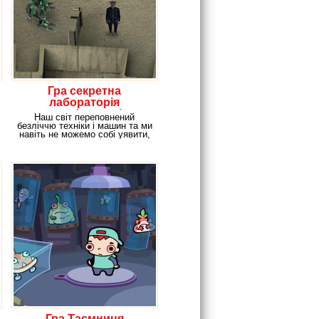
Гра секретна
лабораторія
трансформерів
Наш світ переповнений
безліччю техніки і машин та ми
навіть не можемо собі уявити,
як зміниться
Гра Таємниця