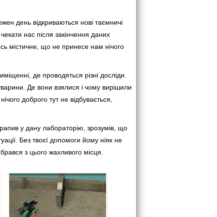
 Кожен день відкриваються нові таємничі
 чекати нас після закінчення даних
ось містичне, що не принесе нам нічого
міщенні, де проводяться різні досліди.
тварини. Де вони взялися і чому вирішили
нічого доброго тут не відбувається,
рапив у дану лабораторію, зрозумів, що
туації. Без твоєї допомоги йому ніяк не
брався з цього жахливого місця.