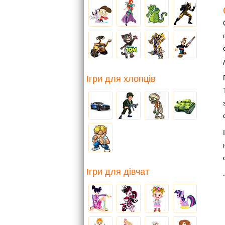
Ігри для хлопців
Ігри для дівчат
.