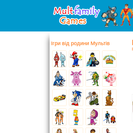
Ігри від родини Мультів