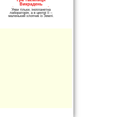
Викрадень
Інопланетянами 2
Уяви тільки, інопланетна
лабораторія, а в центрі її –
маленький хлопчик із Землі.
Цю ситуацію