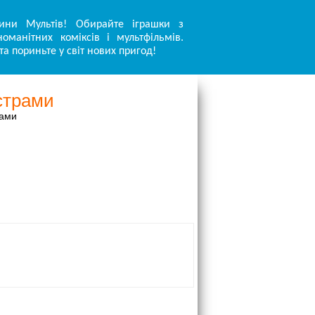
ини Мультів! Обирайте іграшки з
оманітних коміксів і мультфільмів.
та пориньте у світ нових пригод!
нстрами
рами