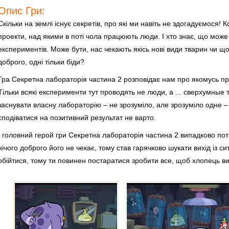
Опис Гри:
Скільки на землі існує секретів, про які ми навіть не здогадуємося!
проекти, над якими в поті чола працюють люди. І хто знає, що може
експериментів. Може бути, нас чекають якісь нові види тварин чи щ
доброго, одні тільки біди?
Гра Секретна лабораторія частина 2 розповідає нам про якомусь при
Тільки всякі експерименти тут проводять не люди, а ... сверхумные 
заснувати власну лабораторію – не зрозуміло, але зрозуміло одне – 
сподіватися на позитивний результат не варто.
І головний герой гри Секретна лабораторія частина 2 випадково пот
нічого доброго його не чекає, тому став гарячково шукати вихід із си
обійтися, тому ти повинен постаратися зробити все, щоб хлопець ви