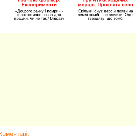
Експерименти
мерців: Проклята село
«Доброго ранку і помри» -
Скільки існує версій появи на
фантастичне назва для
землі зомбі – не злічити. Одні
іграшки, чи не так? Відразу
твердять, що зомбі
наштовхує на жанр
з'являються
Коментарі: