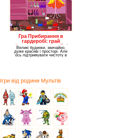
Гра Прибирання в
гардеробі: грай
безкоштовно онлайн!
Великі будинки, звичайно,
дуже красиві і просторі. Але
ось підтримувати чистоту в
них непросто.
Ігри від родини Мультів