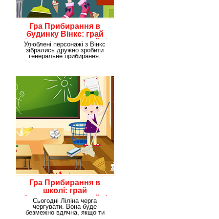
Гра Прибирання в
будинку Вінкс: грай
безкоштовно онлайн!
Улюблені персонажі з Вінкс
зібрались дружно зробити
генеральне прибирання.
Допоможи чарівним
Гра Прибирання в
школі: грай
безкоштовно онлайн!
Сьогодні Ліліна черга
чергувати. Вона буде
безмежно вдячна, якщо ти
допоможеш їй впоратися з цим