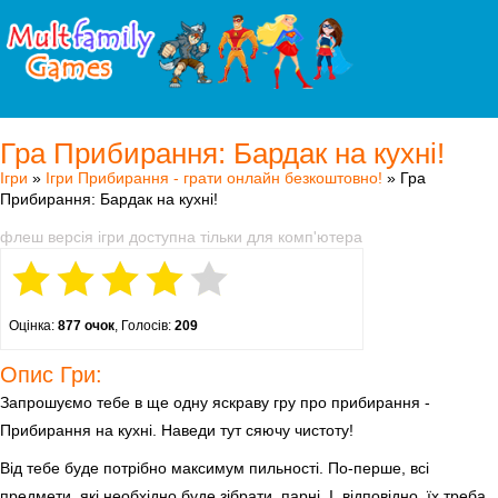
Гра Прибирання: Бардак на кухні!
Ігри
»
Ігри Прибирання - грати онлайн безкоштовно!
» Гра
Прибирання: Бардак на кухні!
флеш версія ігри доступна тільки для комп'ютера
Оцінка:
877 очок
, Голосів:
209
Опис Гри:
Запрошуємо тебе в ще одну яскраву гру про прибирання -
Прибирання на кухні. Наведи тут сяючу чистоту!
Від тебе буде потрібно максимум пильності. По-перше, всі
предмети, які необхідно буде зібрати, парні. І, відповідно, їх треба