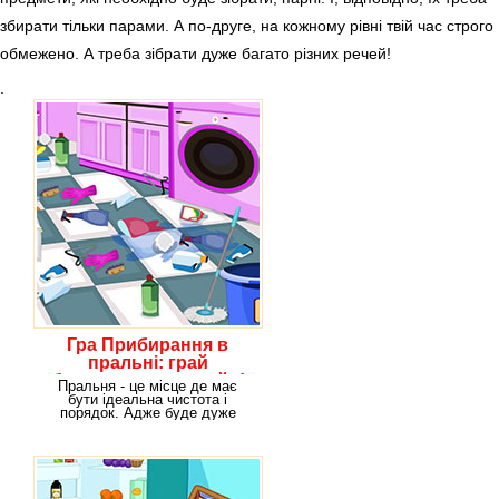
збирати тільки парами. А по-друге, на кожному рівні твій час строго
обмежено. А треба зібрати дуже багато різних речей!
.
Гра Прибирання в
пральні: грай
безкоштовно онлайн!
Пральня - це місце де має
бути ідеальна чистота і
порядок. Адже буде дуже
прикро, якщо раптом