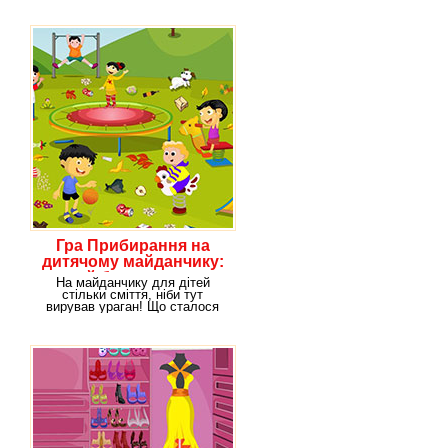
в
Гра Прибирання на
дитячому майданчику:
грай безкоштовно
На майданчику для дітей
онлайн!
стільки сміття, ніби тут
вирував ураган! Що сталося
насправді, з'ясовувати