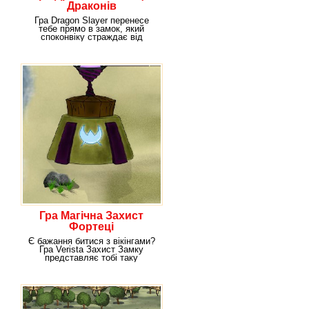
Драконів
Гра Dragon Slayer перенесе
тебе прямо в замок, який
споконвіку страждає від
нападу страшних
Гра Магічна Захист
Фортеці
Є бажання битися з вікінгами?
Гра Verista Захист Замку
представляє тобі таку
можливість! Вороги