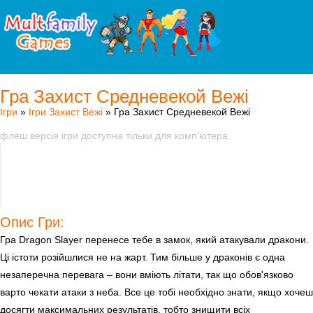
Гра Захист Средневекой Вежі
Ігри
»
Ігри Захист Вежі
» Гра Захист Средневекой Вежі
флеш версія ігри доступна тільки для комп'ютера
Опис Гри:
Гра Dragon Slayer перенесе тебе в замок, який атакували дракони.
Ці істоти розійшлися не на жарт. Тим більше у драконів є одна
незаперечна перевага – вони вміють літати, так що обов'язково
варто чекати атаки з неба. Все це тобі необхідно знати, якщо хочеш
досягти максимальних результатів, тобто знищити всіх