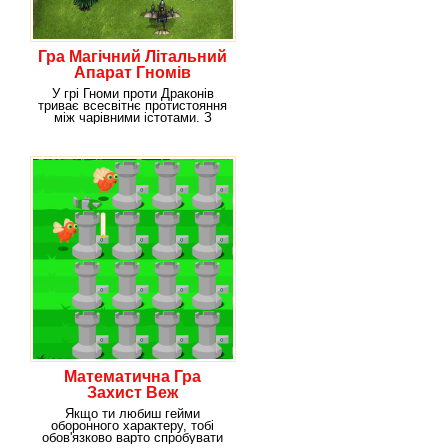
Гра Магічний Літальний
Апарат Гномів
У грі Гноми проти Драконів
триває всесвітнє протистояння
між чарівними істотами. З
одного боку
Математична Гра
Захист Веж
Якщо ти любиш гейми
оборонного характеру, тобі
обов'язково варто спробувати