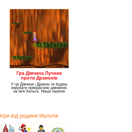
гру Math TD. Так, ця
Гра Дівчина Лучник
проти Драконів
У грі Дівчина і Дракон ти будеш
керувати прекрасною дівчиною
на ім'я Хельга. Наша героїня
Ігри від родини Мультів