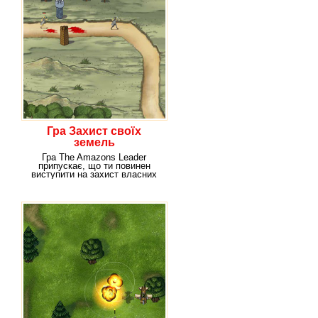
Гра Захист своїх
земель
Гра The Amazons Leader
припускає, що ти повинен
виступити на захист власних
земель, які атакували