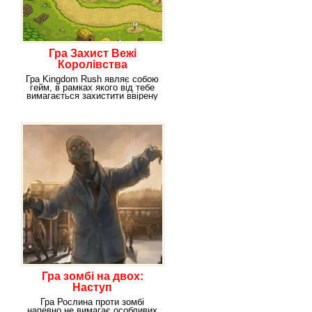
Гра Захист Вежі
Королівства
Гра Kingdom Rush являє собою
гейм, в рамках якого від тебе
вимагається захистити ввірену
тобі
Гра зомбі на двох:
Наступ
Гра Рослина проти зомбі
напевно не вимагає особливих