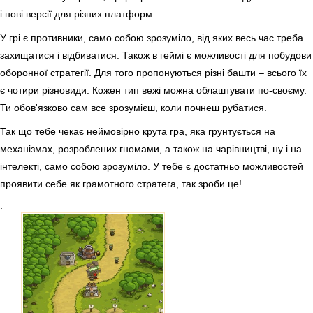
і нові версії для різних платформ.
У грі є противники, само собою зрозуміло, від яких весь час треба
захищатися і відбиватися. Також в геймі є можливості для побудови
оборонної стратегії. Для того пропонуються різні башти – всього їх
є чотири різновиди. Кожен тип вежі можна облаштувати по-своєму.
Ти обов'язково сам все зрозумієш, коли почнеш рубатися.
Так що тебе чекає неймовірно крута гра, яка грунтується на
механізмах, розроблених гномами, а також на чарівництві, ну і на
інтелекті, само собою зрозуміло. У тебе є достатньо можливостей
проявити себе як грамотного стратега, так зроби це!
.