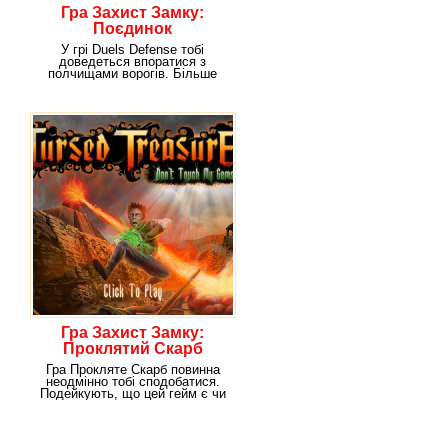
Гра Захист Замку:
Поєдинок
У грі Duels Defense тобі
доведеться впоратися з
полчищами ворогів. Більше
того, тобі потрібно
Гра Захист Замку:
Проклятий Скарб
Гра Прокляте Скарб повинна
неодмінно тобі сподобатися.
Подейкують, що цей гейм є чи
не самим