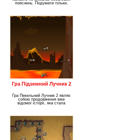
пояснень. Подумати тільки,
наскільки дана гра
Гра Підземний Лучник 2
Гра Пекельний Лучник 2 являє
собою продовження вже
відомої історії, яка стала
неймовірно