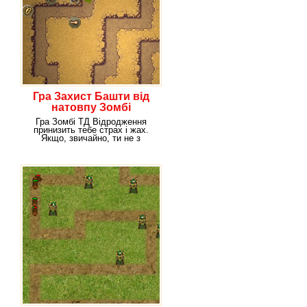
Гра Захист Башти від
натовпу Зомбі
Гра Зомбі ТД Відродження
принизить тебе страх і жах.
Якщо, звичайно, ти не з
полохливих, тоді