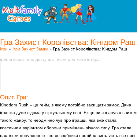
Гра Захист Королівства: Кінгдом Раш
Ігри
»
Ігри Захист Замку
» Гра Захист Королівства: Кінгдом Раш
флеш версія ігри доступна тільки для комп'ютера
Опис Гри:
Kingdom Rush – це гейм, в якому потрібно захищати замок. Дана
іграшка дуже відома у віртуальному світі. Якщо ви є шанувальником
такого жанру, то неодмінно чув про іграшці, яка вже стала
класичним варіантом оборони приміщень різного типу. Гра стала
настільки популярною, що розробники постійно вигадують все нові