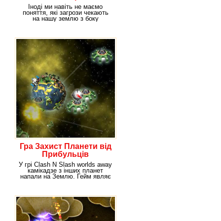
Іноді ми навіть не маємо
поняття, які загрози чекають
на нашу землю з боку
мешканців інших планет.
Гра Захист Планети від
Прибульців
У грі Clash N Slash worlds away
камікадзе з інших планет
напали на Землю. Гейм являє
собою