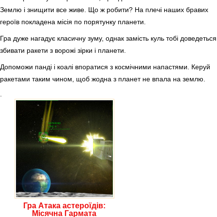
Землю і знищити все живе. Що ж робити? На плечі наших бравих
героїв покладена місія по порятунку планети.
Гра дуже нагадує класичну зуму, однак замість куль тобі доведеться
збивати ракети з ворожі зірки і планети.
Допоможи панді і коалі впоратися з космічними напастями. Керуй
ракетами таким чином, щоб жодна з планет не впала на землю.
.
Гра Атака астероїдів:
Місячна Гармата