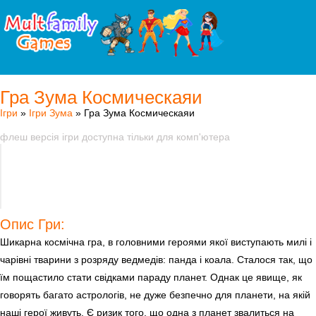
Гра Зума Космическаяи
Ігри
»
Ігри Зума
» Гра Зума Космическаяи
флеш версія ігри доступна тільки для комп'ютера
Опис Гри:
Шикарна космічна гра, в головними героями якої виступають милі і
чарівні тварини з розряду ведмедів: панда і коала. Сталося так, що
їм пощастило стати свідками параду планет. Однак це явище, як
говорять багато астрологів, не дуже безпечно для планети, на якій
наші герої живуть. Є ризик того, що одна з планет звалиться на