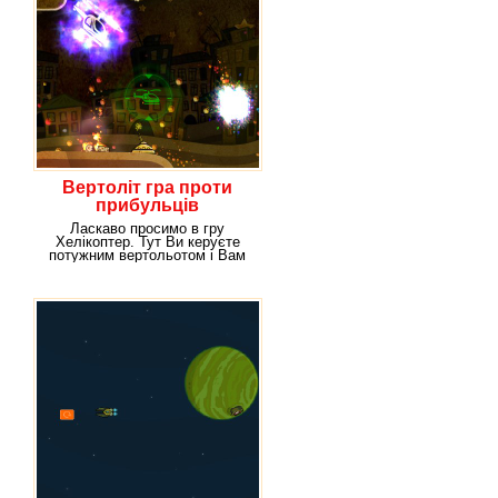
Вертоліт гра проти
прибульців
Ласкаво просимо в гру
Хелікоптер. Тут Ви керуєте
потужним вертольотом і Вам
належить врятувати