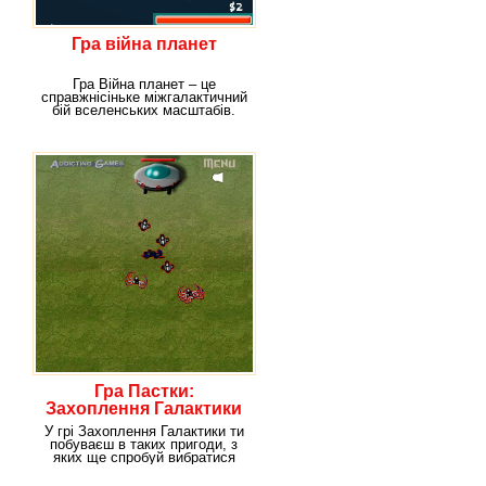
Гра війна планет
Гра Війна планет – це
справжнісіньке міжгалактичний
бій вселенських масштабів.
Уяви, що ти
Гра Пастки:
Захоплення Галактики
У грі Захоплення Галактики ти
побуваєш в таких пригоди, з
яких ще спробуй вибратися
живим і