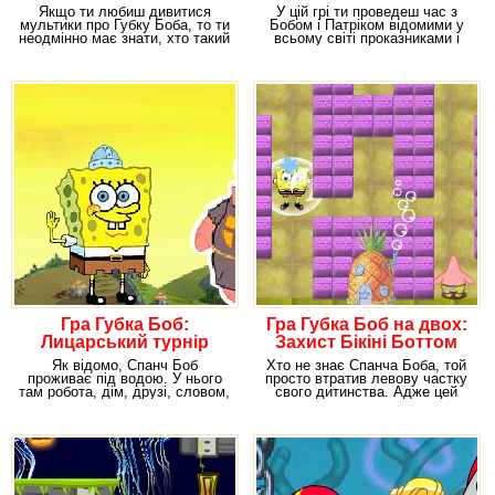
Якщо ти любиш дивитися
У цій грі ти проведеш час з
мультики про Губку Боба, то ти
Бобом і Патріком відомими у
неодмінно має знати, хто такий
всьому світі проказниками і
містер Крабс.
шукачами
Гра Губка Боб:
Гра Губка Боб на двох:
Лицарський турнір
Захист Бікіні Боттом
Як відомо, Спанч Боб
Хто не знає Спанча Боба, той
проживає під водою. У нього
просто втратив левову частку
там робота, дім, друзі, словом,
свого дитинства. Адже цей
гармонія і щастя
герой є чи не