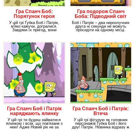
Гра Спанч Боб:
Гра подорож Спанч
Порятунок героя
Боба: Підводний світ
У цій грі Губка Боб і Патрік,
Боб і Патрік – два нерозлучних
м'яко кажучи, догралися.
друга ні секунди не можуть
Завдяки їх пригод, вони
просидіти на одному місці.
потрапили у досить
Нікому не
Гра Спанч Боб і Патрік
Гра Спанч Боб і Патрік:
наряджають ялинку
Втеча
удвох
У цій грі ти будеш займатися
У цій грі фігурую як головних
ялинкою і всім, що пов'язане з
персонажів Губка Боб і його
нею! Адже Новий рік не за
друг Патрік. Новинка відразу ж
горами! А
припала