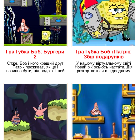
Гра Губка Боб: Бургери
Гра Губка Боб і Патрік:
2
Збір подарунків
Отже, Боб і його кращий друг
У нашому віртуальному світі
Патрік проживає, як це і
Новий рік ось-ось настати. Дія
повинно бути, під водою. І цей
розгортається в підводному
підводний
світі, де