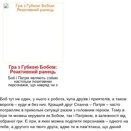
Гра з Губкою Бобом:
Реактивний ранець
Боб і Патрік являють собою
настільки позитивних
персонажів, що навряд чи з
ними комусь топ
Боб тут не один, у нього є робота, купа друзів і приятелів, а також
ворогів – куди ж без них. Кращий друг Спанча – Патрік – часто
потрапляє в прикольні ситуації разом з головним героєм. Тому в
ігри ти можеш керувати як Бобом, так і Патріком, в залежності від
обраної гри. Є ігри, в яких можна поділити персонажів – одного на
тебе, а другого на твого друга, адже ти ж пам'ятаєш, що даний