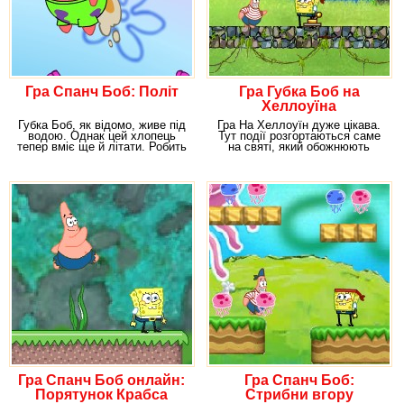
Гра Спанч Боб: Політ
Гра Губка Боб на
Хеллоуїна
Губка Боб, як відомо, живе під
Гра На Хеллоуїн дуже цікава.
водою. Однак цей хлопець
Тут події розгортаються саме
тепер вміє ще й літати. Робить
на святі, який обожнюють
він це за
багато. Навіть
Гра Спанч Боб онлайн:
Гра Спанч Боб:
Порятунок Крабса
Стрибни вгору