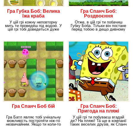
Гра Губка Боб: Велика
Гра Спанч Боб:
їжа краба
Роздвоєння
У цій грі кожну неповторну
Отже, в цій грі ти побачиш
мить ти проведеш під водою. У
Губку Боба. Тільки він постане
цій грі тобі доведеться дуже
перед тобою в дещо дивному
багато
образі. Тому
Гра Спанч Боб бій
Гра Спанч Боб:
Пригода на пляжі
Гра Батл являє тобі унікальну
У цій грі ти побуваєш вгадай
можливість постріляти ніж-то
де? На пляжі! Та ще в компанії
незвичайним. Якщо ти коли-то
таких веселих друзів, як Спанч
стріляв у
Боб і