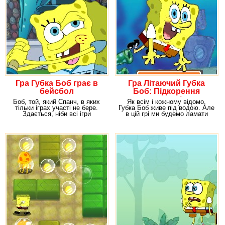
Гра Губка Боб грає в
Гра Літаючий Губка
бейсбол
Боб: Підкорення
просторів
Боб, той, який Спанч, в яких
Як всім і кожному відомо,
тільки іграх участі не бере.
Губка Боб живе під водою. Але
Здається, ніби всі ігри
в цій грі ми будемо ламати
заповнені
стереотипи,