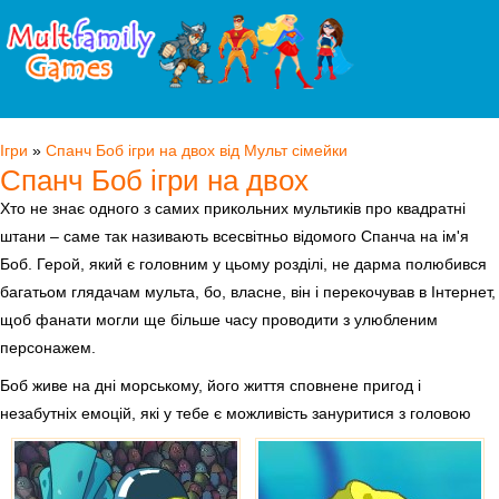
Ігри
»
Спанч Боб ігри на двох від Мульт сімейки
Спанч Боб ігри на двох
Хто не знає одного з самих прикольних мультиків про квадратні
штани – саме так називають всесвітньо відомого Спанча на ім'я
Боб. Герой, який є головним у цьому розділі, не дарма полюбився
багатьом глядачам мульта, бо, власне, він і перекочував в Інтернет,
щоб фанати могли ще більше часу проводити з улюбленим
персонажем.
Боб живе на дні морському, його життя сповнене пригод і
незабутніх емоцій, які у тебе є можливість зануритися з головою