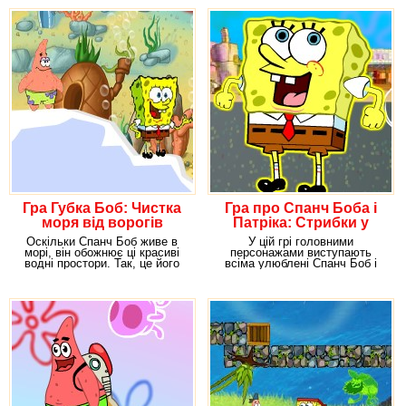
Гра Губка Боб: Чистка
Гра про Спанч Боба і
моря від ворогів
Патріка: Стрибки у
висоту
Оскільки Спанч Боб живе в
У цій грі головними
морі, він обожнює ці красиві
персонажами виступають
водні простори. Так, це його
всіма улюблені Спанч Боб і
дім, нехай і
його друг Патрік. Ну, хіба є