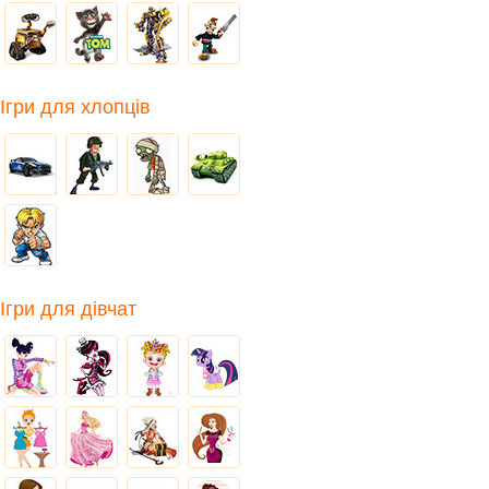
Ігри для хлопців
Ігри для дівчат