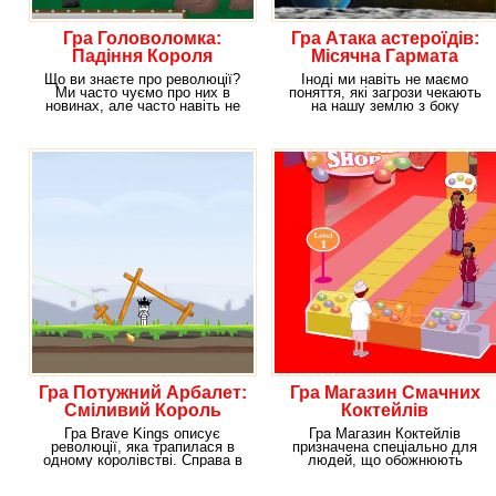
Гра Головоломка:
Гра Атака астероїдів:
Падіння Короля
Місячна Гармата
Що ви знаєте про революції?
Іноді ми навіть не маємо
Ми часто чуємо про них в
поняття, які загрози чекають
новинах, але часто навіть не
на нашу землю з боку
маємо уявлення
мешканців інших планет.
Гра Потужний Арбалет:
Гра Магазин Смачних
Сміливий Король
Коктейлів
Гра Brave Kings описує
Гра Магазин Коктейлів
революції, яка трапилася в
призначена спеціально для
одному королівстві. Справа в
людей, що обожнюють
тому, що простий
прохолонути смачним напоєм.