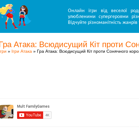
Онлайн ігри від веселої род
улюбленими супергероями різн
Відчуйте різноманітність жанрів 
Гра Атака: Всюдисущий Кіт проти Со
Ігри
»
Ігри Атака
» Гра Атака: Всюдисущий Кіт проти Сонячного кор