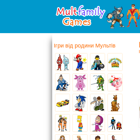
Ігри від родини Мультів