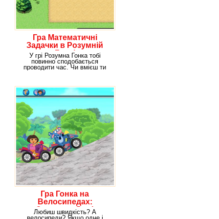
Гра Математичні
Задачки в Розумній
Гонці
У грі Розумна Гонка тобі
повинно сподобається
проводити час. Чи вмієш ти
швидко бігати? Якщо так,
Гра Гонка на
Велосипедах:
Змагання Даші
Любиш швидкість? А
велосипеди? Якщо одне і