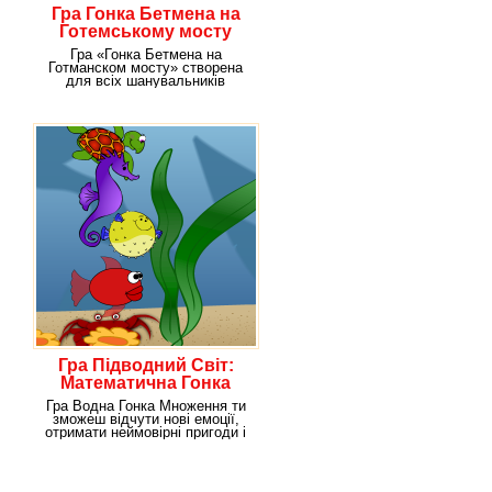
Гра Гонка Бетмена на
Готемському мосту
Гра «Гонка Бетмена на
Готманском мосту» створена
для всіх шанувальників
швидкості і всесвітньо
Гра Підводний Світ:
Математична Гонка
Гра Водна Гонка Множення ти
зможеш відчути нові емоції,
отримати неймовірні пригоди і
просто