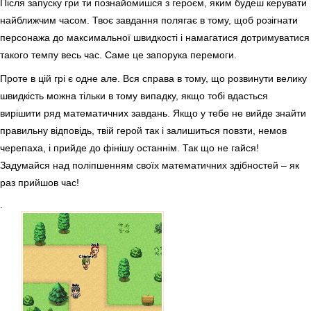
Після запуску гри ти познайомишся з героєм, яким будеш керувати
найближчим часом. Твоє завдання полягає в тому, щоб розігнати
персонажа до максимальної швидкості і намагатися дотримуватися
такого темпу весь час. Саме це запорука перемоги.
Проте в цій грі є одне але. Вся справа в тому, що розвинути велику
швидкість можна тільки в тому випадку, якщо тобі вдасться
вирішити ряд математичних завдань. Якщо у тебе не вийде знайти
правильну відповідь, твій герой так і залишиться повзти, немов
черепаха, і прийде до фінішу останнім. Так що не гайся!
Задумайся над поліпшенням своїх математичних здібностей – як
раз прийшов час!
.