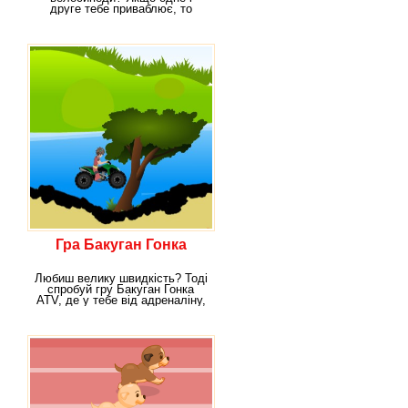
друге тебе приваблює, то
однозначно варто спробувати
Гра Бакуган Гонка
Любиш велику швидкість? Тоді
спробуй гру Бакуган Гонка
ATV, де у тебе від адреналіну,
що надійшов