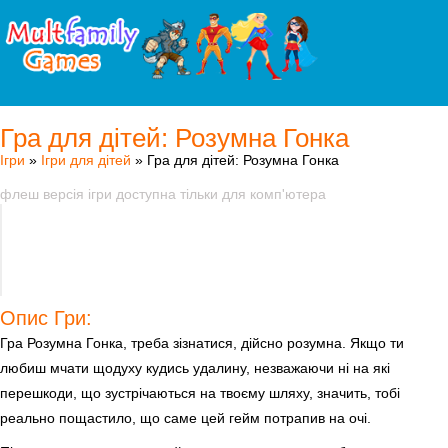
Гра для дітей: Розумна Гонка
Ігри
»
Ігри для дітей
» Гра для дітей: Розумна Гонка
флеш версія ігри доступна тільки для комп'ютера
Опис Гри:
Гра Розумна Гонка, треба зізнатися, дійсно розумна. Якщо ти
любиш мчати щодуху кудись удалину, незважаючи ні на які
перешкоди, що зустрічаються на твоєму шляху, значить, тобі
реально пощастило, що саме цей гейм потрапив на очі.