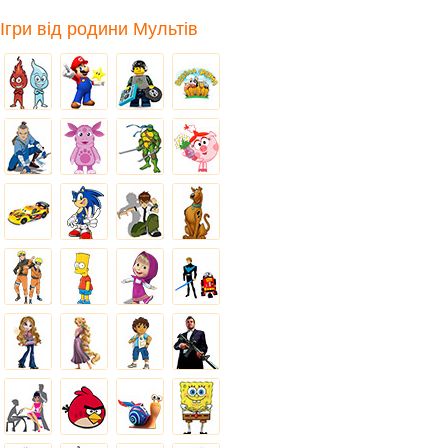
Ігри від родини Мультів