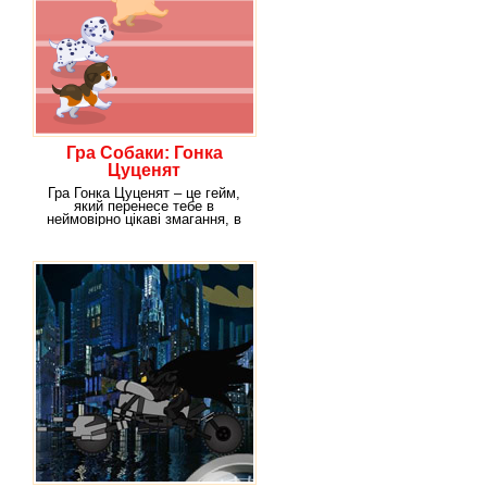
Гра Собаки: Гонка
Цуценят
Гра Гонка Цуценят – це гейм,
який перенесе тебе в
неймовірно цікаві змагання, в
яких беруть участь