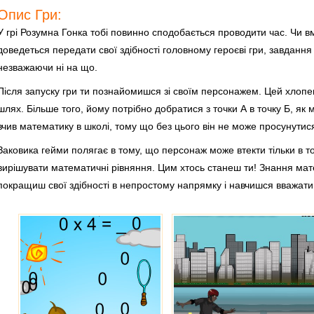
Опис Гри:
У грі Розумна Гонка тобі повинно сподобається проводити час. Чи вм
доведеться передати свої здібності головному героєві гри, завдання як
незважаючи ні на що.
Після запуску гри ти познайомишся зі своїм персонажем. Цей хлопе
шлях. Більше того, йому потрібно добратися з точки А в точку Б, я
вчив математику в школі, тому що без цього він не може просунутися
Заковика гейми полягає в тому, що персонаж може втекти тільки в т
вирішувати математичні рівняння. Цим хтось станеш ти! Знання мат
покращиш свої здібності в непростому напрямку і навчишся вважати 