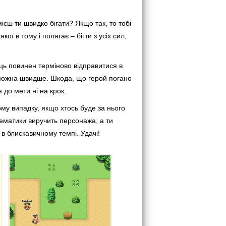
ієш ти швидко бігати? Якщо так, то тобі
ої в тому і полягає – бігти з усіх сил,
ць повинен терміново відправитися в
к можна швидше. Шкода, що герой погано
 до мети ні на крок.
ому випадку, якщо хтось буде за нього
ематики виручить персонажа, а ти
в блискавичному темпі. Удачі!