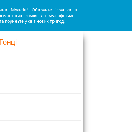
ини Мультів! Обирайте іграшки з
оманітних коміксів і мультфільмів.
та пориньте у світ нових пригод!
Гонці