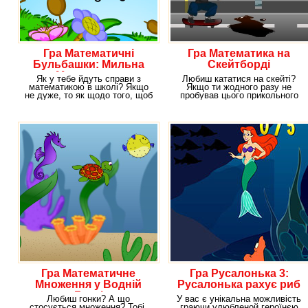
Гра Математичні
Гра Математика на
Бульбашки: Мильна
Скейтборді
Математика
Як у тебе йдуть справи з
Любиш кататися на скейті?
математикою в школі? Якщо
Якщо ти жодного разу не
не дуже, то як щодо того, щоб
пробував цього прикольного
значно поліпшити
розваги, так настав
Гра Математичне
Гра Русалонька 3:
Множення у Водній
Русалонька рахує риб
Гонці
Любиш гонки? А що
У вас є унікальна можливість
стосується множення? Тобі,
граючи улюбленой героїнєю