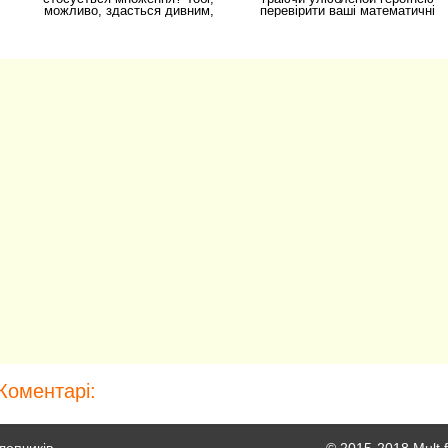
можливо, здасться дивним,
перевірити ваші математичні
що два такі діаметрально
здібності. Ви
Коментарі: