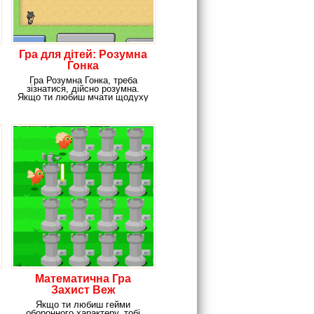
Гра для дітей: Розумна
Гонка
Гра Розумна Гонка, треба
зізнатися, дійсно розумна.
Якщо ти любиш мчати щодуху
кудись удалину,
Математична Гра
Захист Веж
Якщо ти любиш гейми
оборонного характеру, тобі