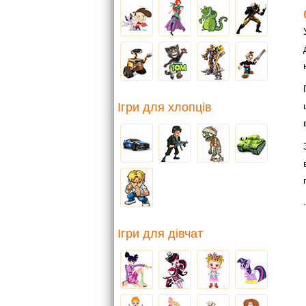
Ігри для хлопців
.
Ігри для дівчат