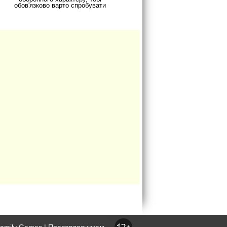
обов'язково варто спробувати
гру Math TD. Так, ця