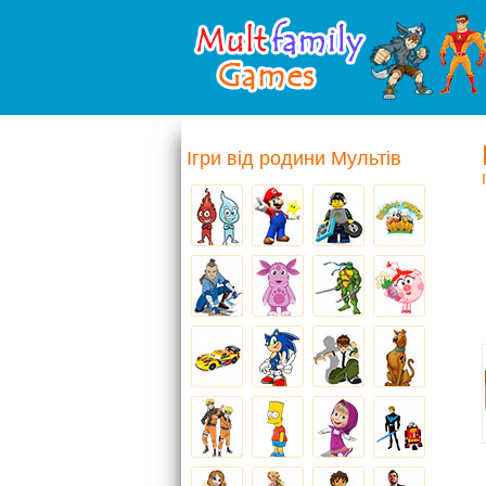
Ігри від родини Мультів