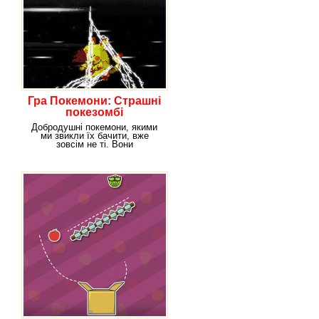
Гра Покемони: Страшні
покезомбі
Добродушні покемони, якими
ми звикли їх бачити, вже
зовсім не ті. Вони
перевтілились у злих