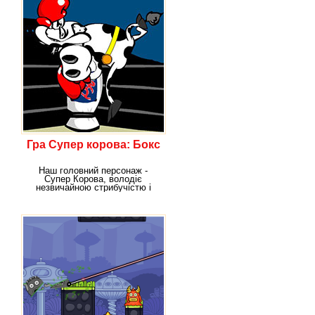
Гра Супер корова: Бокс
Наш головний персонаж -
Супер Корова, володіє
незвичайною стрибучістю і
несподіваною для корови