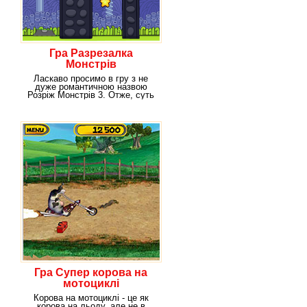
Гра Разрезалка
Монстрів
Ласкаво просимо в гру з не
дуже романтичною назвою
Розріж Монстрів 3. Отже, суть
гри зрозуміла вже
Гра Супер корова на
мотоциклі
Корова на мотоциклі - це як
корова на льоду, але не в