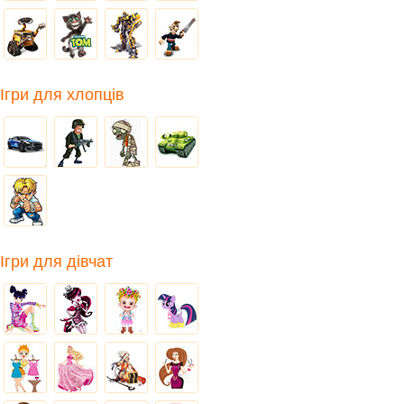
Ігри для хлопців
Ігри для дівчат