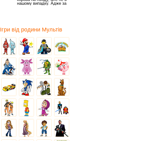
нашому випадку. Адже за
дуже крутий мотоцикл
Ігри від родини Мультів