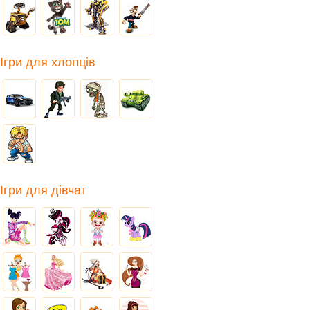
Ігри для хлопців
Ігри для дівчат