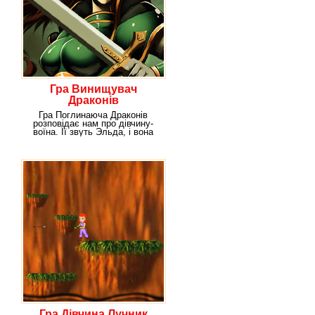
Гра Винищувач
Драконів
Гра Поглинаюча Драконів
розповідає нам про дівчину-
воїна. Її звуть Эльда, і вона
запропонувала
Гра Дівчина Лучник