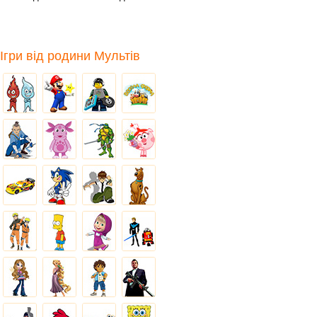
Так-так,
Ігри від родини Мультів