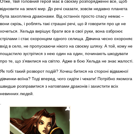
Отже, твій головний герой має в своєму розпорядженні все, щоб
відновити на землі мир. До речі сказати, зовсім недавно планета
була захоплена драконами. Від останніх просто спасу немає –
вони скрізь, і роблять такі страшні речі, що й говорити про це не
хочеться. Хельда вирішує брати все в свої руки, вона озброює
стрілами і стає охоронцем одного селища. Дівчина чесно охороняє
вхід в село, не пропускаючи нікого на своєму шляху. А той, кому не
пощастило зустрітися з нею один на один, починають шкодувати
про те, що з'явилися на світло. Адже в бою Хельда не знає жалості.
Як тобі такий розворот подій? Хочеш битися на стороні відважної
дівчинки-воїна? Тоді вперед, чого сидіти і чекати! Потрібно якомога
швидше розправитися з натовпами драконів і захистити всіх
невинних людей.
.