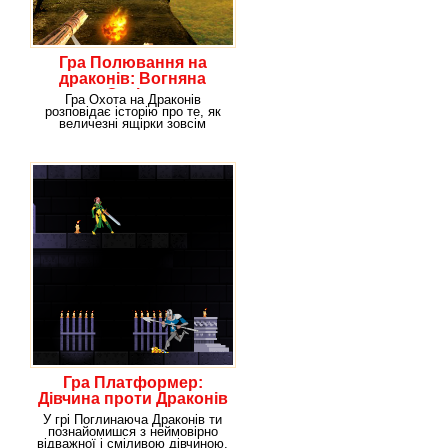
Гра Полювання на
драконів: Вогняна
Стріла
Гра Охота на Драконів
розповідає історію про те, як
величезні ящірки зовсім
здуріли. Дракони жили
Гра Платформер:
Дівчина проти Драконів
У грі Поглинаюча Драконів ти
познайомишся з неймовірно
відважної і сміливою дівчиною.