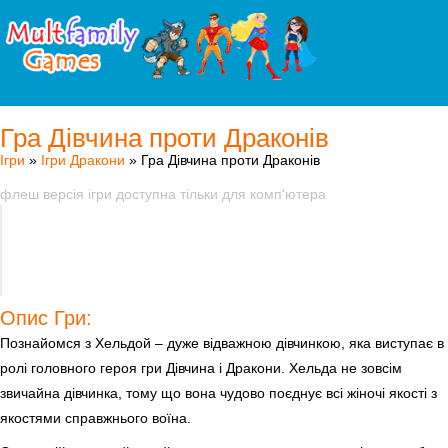
Гра Дівчина проти Драконів
Ігри
»
Ігри Дракони
» Гра Дівчина проти Драконів
флеш версія ігри доступна тільки для комп'ютера
Опис Гри:
Познайомся з Хельдой – дуже відважною дівчинкою, яка виступає в
ролі головного героя гри Дівчина і Дракони. Хельда не зовсім
звичайна дівчинка, тому що вона чудово поєднує всі жіночі якості з
якостями справжнього воїна.