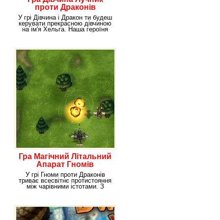
проти Драконів
У грі Дівчина і Дракон ти будеш
керувати прекрасною дівчиною
на ім'я Хельга. Наша героїня
Гра Магічний Літальний
Апарат Гномів
У грі Гноми проти Драконів
триває всесвітнє протистояння
між чарівними істотами. З
одного боку