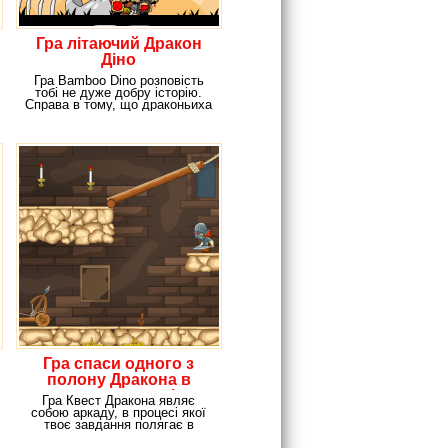
Гра літаючий Дракон
Діно
Гра Bamboo Dino розповість
тобі не дуже добру історію.
Справа в тому, що драконьиха
знесла яйця і
Гра спаси одного з
полону Дракона в
новому квесті
Гра Квест Дракона являє
собою аркаду, в процесі якої
твоє завдання полягає в
дослідженні замку.