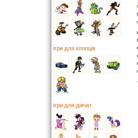
Ігри для хлопців
.
Ігри для дівчат