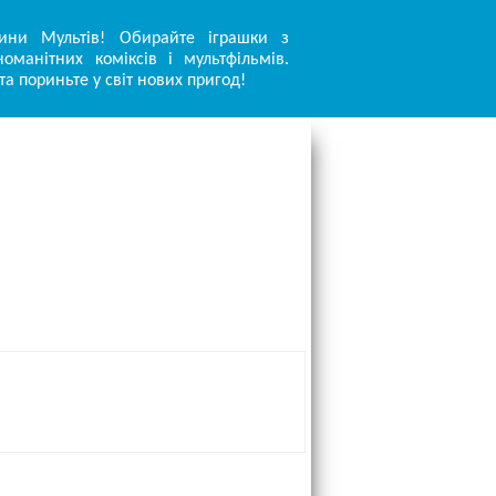
ини Мультів! Обирайте іграшки з
оманітних коміксів і мультфільмів.
та пориньте у світ нових пригод!