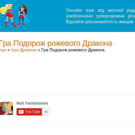
Онлайн ігри від веселої род
улюбленими супергероями різн
Відчуйте різноманітність жанрів 
Гра Подорож рожевого Дракона
Ігри
»
Ігри Дракони
» Гра Подорож рожевого Дракона