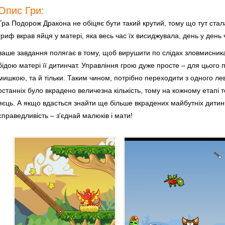
Опис Гри:
Гра Подорож Дракона не обіцяє бути такий крутий, тому що тут стал
гриф вкрав яйця у матері, яка весь час їх висиджувала, день у день
ваше завдання полягає в тому, щоб вирушити по слідах зловмисника
бідою матері її дитинчат. Управління грою дуже просте – для цього 
мишкою, та й тільки. Таким чином, потрібно переходити з одного ле
останніх було вкрадено величезна кількість, тому на кожному етапі т
яєць. А якщо вдасться знайти ще більше вкрадених майбутніх дитинча
справедливість – з'єднай малюків і мати!