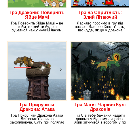
Гра Дракони: Поверніть
Гра на Спритність:
Яйце Мамі
Злий Літаючий
Дракончик
Гра Поверніть Яйце Мамі – це
Ласкаво просимо в гру під
гейм, в який ти будеш
назвою Bamboo Dino. Уявіть,
рубатися найближчим часом.
що буде, якщо у дракона
Суть історії така:
відняти його яйця.
Гра Приручити
Гра Магія: Чарівні Кулі
Дракона: Атака
Драконів
Гра Приручити Дракона Атака
чи Є в тебе бажання надати
Вигнаних гранично
допомогу бідному лицареві,
захоплююча. Суть гри полягає
який зіткнувся з ворогом у грі
в наступному. Після
Dragon Ball