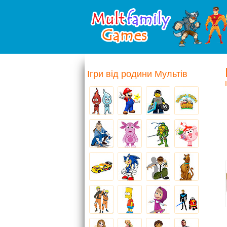
Ігри від родини Мультів