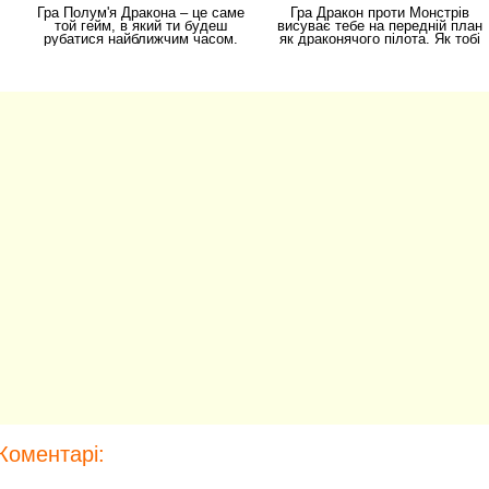
Гра Полум'я Дракона – це саме
Гра Дракон проти Монстрів
той гейм, в який ти будеш
висуває тебе на передній план
рубатися найближчим часом.
як драконячого пілота. Як тобі
Однак не думай,
така
Коментарі: