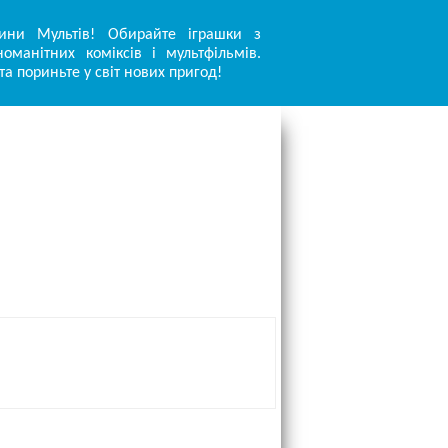
ини Мультів! Обирайте іграшки з
оманітних коміксів і мультфільмів.
та пориньте у світ нових пригод!