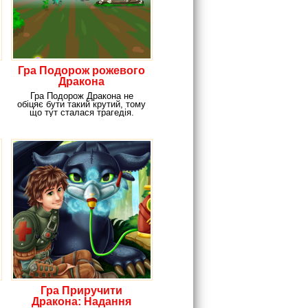
Гра Подорож рожевого
Дракона
Гра Подорож Дракона не
обіцяє бути такий крутий, тому
що тут сталася трагедія.
Справа в тому, що
Гра Приручити
Дракона: Надання