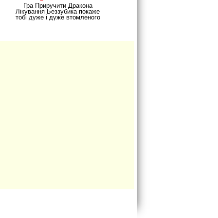
Допомоги
Гра Приручити Дракона
Лікування Беззубика покаже
тобі дуже і дуже втомленого
дракона. Перед цим