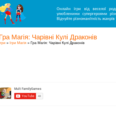
Онлайн ігри від веселої род
улюбленими супергероями різн
Відчуйте різноманітність жанрів 
Гра Магія: Чарівні Кулі Драконів
Ігри
»
Ігри Магія
» Гра Магія: Чарівні Кулі Драконів