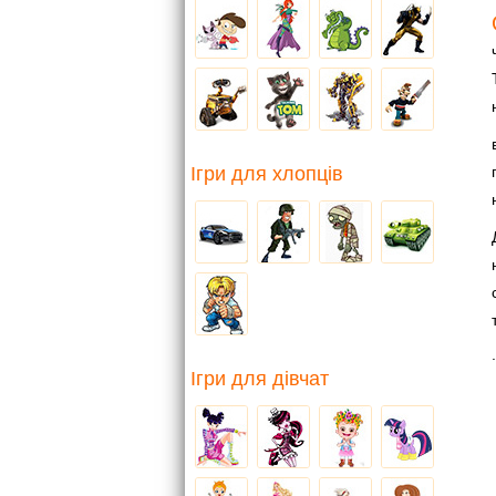
Ігри для хлопців
.
Ігри для дівчат