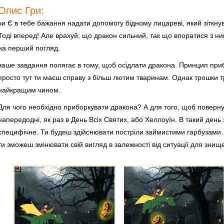
Опис Гри:
чи Є в тебе бажання надати допомогу бідному лицареві, який зіткнув
Тоді вперед! Але врахуй, що дракон сильний, так що впоратися з ни
на перший погляд.
ваше завдання полягає в тому, щоб осідлати дракона. Принцип прибо
просто тут ти маєш справу з більш лютим тваринам. Однак трошки тр
найкращим чином.
Для чого необхідно приборкувати дракона? А для того, щоб повернути
напередодні, як раз в День Всіх Святих, або Хеллоуїн. В такий день
специфічне. Ти будеш здійснювати постріли займистими гарбузами. 
ти зможеш змінювати свій вигляд в залежності від ситуації для знище