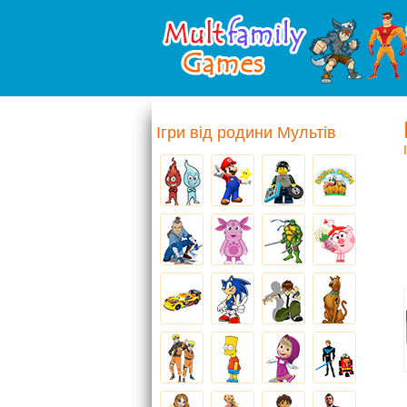
Ігри від родини Мультів