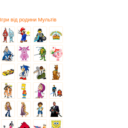
Ігри від родини Мультів