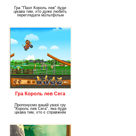
Гра "Пазл Король лев" буде
цікава тим, хто дуже любить
переглядати мультфільм
"Король Лев" і
Гра Король лев Сега
Пропонуємо вашій увазі гру
"Король лев Сега", яка буде
цікава тим, хто є справжнім
фанатом і