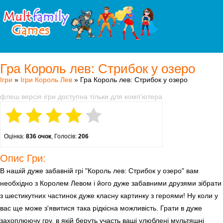
Гра Король лев: Стрибок у озеро
Ігри
»
Ігри Король Лев
» Гра Король лев: Стрибок у озеро
флеш версія ігри доступна тільки для комп'ютера
Оцінка:
836 очок
, Голосів:
206
Опис Гри:
В нашій дуже забавній грі "Король лев: Стрибок у озеро" вам
необхідно з Королем Левом і його дуже забавними друзями зібрати
з шестикутних частинок дуже класну картинку з героями! Ну коли у
вас ще може з'явитися така рідкісна можливість. Грати в дуже
захоплюючу гру, в якій беруть участь ваші улюблені мультяшні