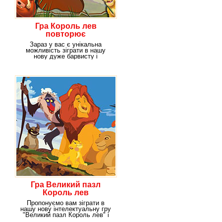
Гра Король лев
повторює
Зараз у вас є унікальна
можливість зіграти в нашу
нову дуже барвисту і
динамічну гру "Король лев
Гра Великий пазл
Король лев
Пропонуємо вам зіграти в
нашу нову інтелектуальну гру
"Великий пазл Король лев" і
потренувати вашу