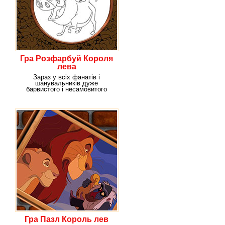
Гра Розфарбуй Короля
лева
Зараз у всіх фанатів і
шанувальників дуже
барвистого і несамовитого
мультфільму про Короля
Лева, є
Гра Пазл Король лев