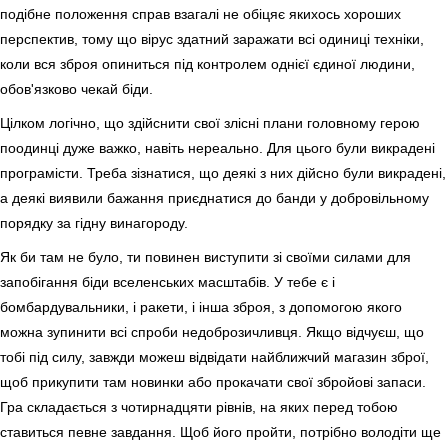
подібне положення справ взагалі не обіцяє якихось хороших
перспектив, тому що вірус здатний заражати всі одиниці техніки,
коли вся зброя опиниться під контролем однієї єдиної людини,
обов'язково чекай біди.
Цілком логічно, що здійснити свої злісні плани головному герою
поодинці дуже важко, навіть нереально. Для цього були викрадені
програмісти. Треба зізнатися, що деякі з них дійсно були викрадені,
а деякі виявили бажання приєднатися до банди у добровільному
порядку за гідну винагороду.
Як би там не було, ти повинен виступити зі своїми силами для
запобігання біди вселенських масштабів. У тебе є і
бомбардувальники, і ракети, і інша зброя, з допомогою якого
можна зупинити всі спроби недоброзичливця. Якщо відчуєш, що
тобі під силу, завжди можеш відвідати найближчий магазин зброї,
щоб прикупити там новинки або прокачати свої збройові запаси.
Гра складається з чотирнадцяти рівнів, на яких перед тобою
ставиться певне завдання. Щоб його пройти, потрібно володіти ще