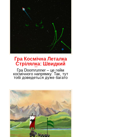
Гра Космічна Леталка
Стрілялка: Швидкий
Темп
Гра Doomrunner – це гейм
космічного напрямку. Так, тут
тобі доведеться дуже багато
стріляти, не