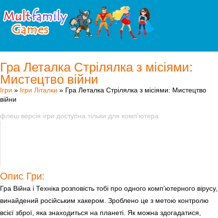
Гра Леталка Стрілялка з місіями:
Мистецтво війни
Ігри
»
Ігри Літалки
» Гра Леталка Стрілялка з місіями: Мистецтво
війни
флеш версія ігри доступна тільки для комп'ютера
Опис Гри:
Гра Війна і Техніка розповість тобі про одного комп'ютерного вірусу,
винайдений російським хакером. Зроблено це з метою контролю
всієї зброї, яка знаходиться на планеті. Як можна здогадатися,