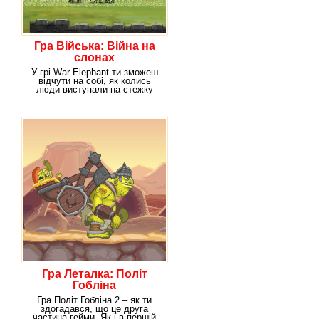
Гра Війська: Війна на
слонах
У грі War Elephant ти зможеш
відчути на собі, як колись
люди виступали на стежку
війни і проводили
Гра Леталка: Політ
Гобліна
Гра Політ Гобліна 2 – як ти
здогадався, що це друга
частина гейми. Як і в першій