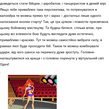
доведеться стати бійцем, і акробатом, і танцюристом в деякій мірі.
Якщо тебе приваблює така перспектива, то потренуватися в
капоейра ти можеш прямо тут і зараз – достатньо лише одного
натискання кнопки старту! Так, ця гра цілком і повністю присвячена
цьому бойовому мистецтву. Ти будеш битися, стільки влізе, при
цьому всі елементи бою будуть виглядати дуже естетично,
привабливо і красиво. Тут ти можеш самостійно вибрати силу, в
рамках якої буде проходити бій. Також ти можеш комбінувати
удари, від чого шанси на перемогу дуже зростуть. Головне-
налаштуватися на краще і з головою поринути у віртуальний світ.
Удачі!
.