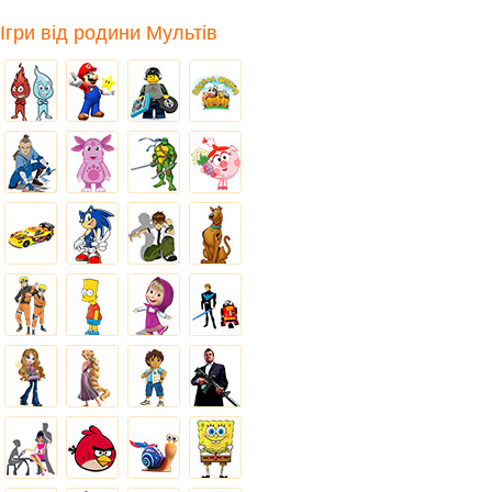
Ігри від родини Мультів