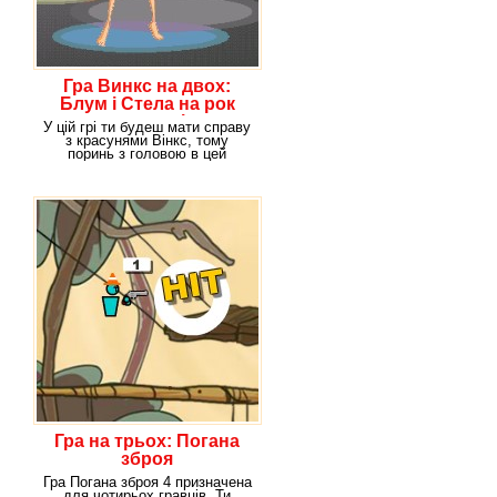
Гра Винкс на двох:
Блум і Стела на рок
концерті
У цій грі ти будеш мати справу
з красунями Вінкс, тому
поринь з головою в цей
чудовий віртуальний
Гра на трьох: Погана
зброя
Гра Погана зброя 4 призначена
для чотирьох гравців. Ти