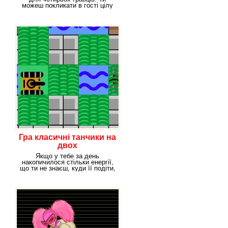
можеш покликати в гості цілу
компанію
Гра класичні танчики на
двох
Якщо у тебе за день
накопичилося стільки енергії,
що ти не знаєш, куди її подіти,
пропонуємо