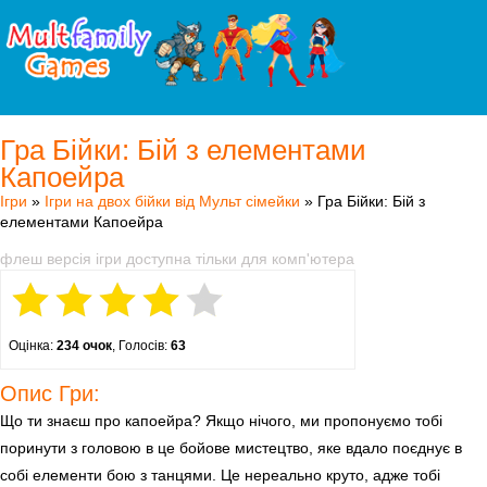
Гра Бійки: Бій з елементами
Капоейра
Ігри
»
Ігри на двох бійки від Мульт сімейки
» Гра Бійки: Бій з
елементами Капоейра
флеш версія ігри доступна тільки для комп'ютера
Оцінка:
234 очок
, Голосів:
63
Опис Гри:
Що ти знаєш про капоейра? Якщо нічого, ми пропонуємо тобі
поринути з головою в це бойове мистецтво, яке вдало поєднує в
собі елементи бою з танцями. Це нереально круто, адже тобі