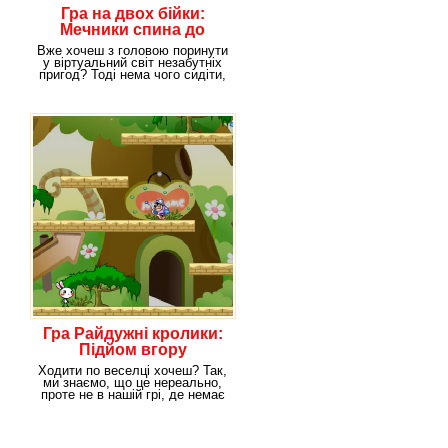
Гра на двох бійки:
Мечники спина до
спини
Вже хочеш з головою поринути
у віртуальний світ незабутніх
пригод? Тоді нема чого сидіти,
склавши
Гра Райдужні кролики:
Підйом вгору
Ходити по веселці хочеш? Так,
ми знаємо, що це нереально,
проте не в нашій грі, де немає
меж