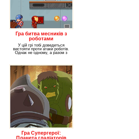
Гра битва месників з
роботами
У цій грі тобі доведеться
вистояти проти атаки роботів.
Однак не одному, а разом з
другом. Один з
Гра Супергерої:
Планета гладіаторів