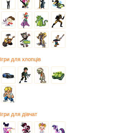
Ігри для хлопців
Ігри для дівчат