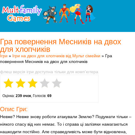
Гра повернення Месників на двох
для хлопчиків
Ігри
»
Ігри на двох для хлопчиків від Мульт сімейки
» Гра
повернення Месників на двох для хлопчиків
флеш версія ігри доступна тільки для комп'ютера
Оцінка:
239 очок
, Голосів:
69
Опис Гри:
Невже? Невже знову роботи атакували Землю? Подумати тільки –
ніякого спасу від них немає. То і справа ці залізяки намагаються
нашкодити постійно. Але справедливість може бути відновлена,