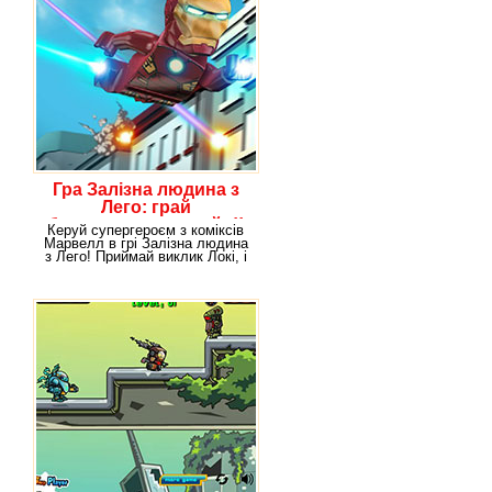
Гра Залізна людина з
Лего: грай
безкоштовно онлайн!!
Керуй супергероєм з коміксів
Марвелл в грі Залізна людина
з Лего! Приймай виклик Локі, і
змагайся