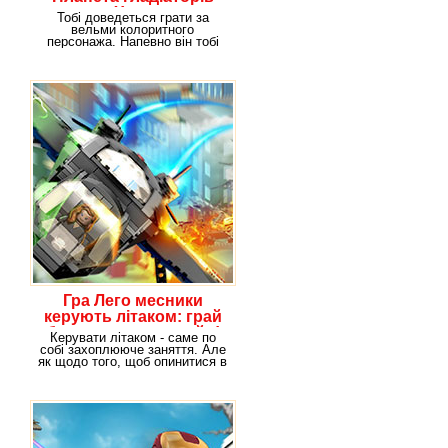
Халк
Тобі доведеться грати за
вельми колоритного
персонажа. Напевно він тобі
відомий - це Халк. Пригоди
Гра Лего месники
керують літаком: грай
безкоштовно онлайн!
Керувати літаком - саме по
собі захоплююче заняття. Але
як щодо того, щоб опинитися в
команді