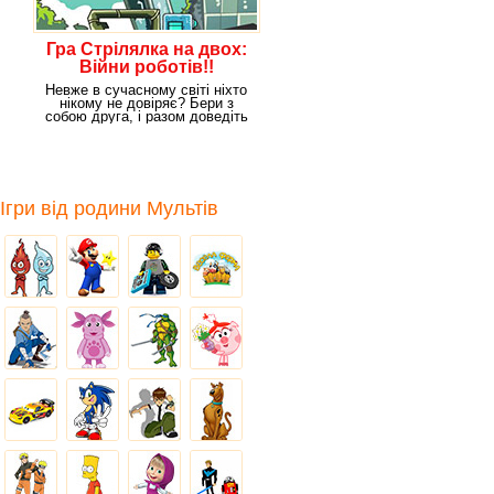
Гра Стрілялка на двох:
Війни роботів!!
Невже в сучасному світі ніхто
нікому не довіряє? Бери з
собою друга, і разом доведіть
всім
Ігри від родини Мультів