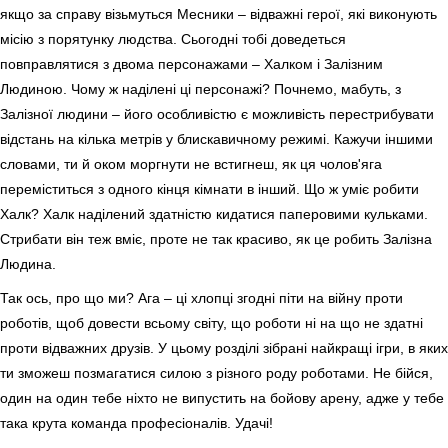
якщо за справу візьмуться Месники – відважні герої, які виконують
місію з порятунку людства. Сьогодні тобі доведеться
повправлятися з двома персонажами – Халком і Залізним
Людиною. Чому ж наділені ці персонажі? Почнемо, мабуть, з
Залізної людини – його особливістю є можливість перестрибувати
відстань на кілька метрів у блискавичному режимі. Кажучи іншими
словами, ти й оком моргнути не встигнеш, як ця чолов'яга
переміститься з одного кінця кімнати в інший. Що ж уміє робити
Халк? Халк наділений здатністю кидатися паперовими кульками.
Стрибати він теж вміє, проте не так красиво, як це робить Залізна
Людина.
Так ось, про що ми? Ага – ці хлопці згодні піти на війну проти
роботів, щоб довести всьому світу, що роботи ні на що не здатні
проти відважних друзів. У цьому розділі зібрані найкращі ігри, в яких
ти зможеш позмагатися силою з різного роду роботами. Не бійся,
один на один тебе ніхто не випустить на бойову арену, адже у тебе
така крута команда професіоналів. Удачі!