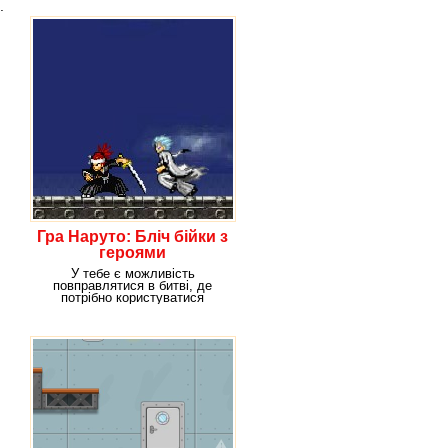
.
Гра Наруто: Бліч бійки з
героями
У тебе є можливість
повправлятися в битві, де
потрібно користуватися
мечами. А ще тут доведеться