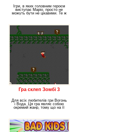
Ігри, в яких головним героєм
виступає Маріо, просто не
можуть бути не цікавими. Те ж
саме
Гра склеп Зомбі 3
Для всіх любителів гри Вогонь
і Вода. Ця гра являє собою
окремий жанр, тому що на її
основі