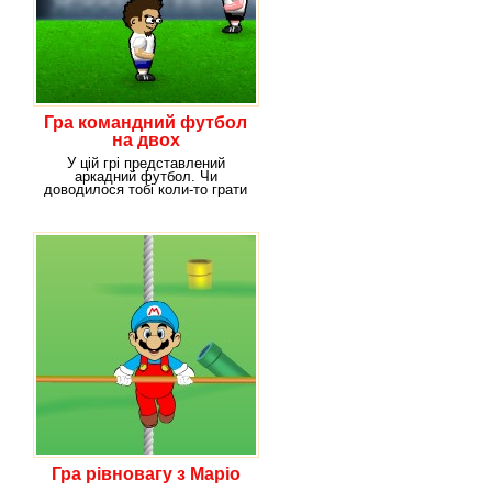
Гра командний футбол
на двох
У цій грі представлений
аркадний футбол. Чи
доводилося тобі коли-то грати
в такі ігри? Якщо ні,
Гра рівновагу з Маріо