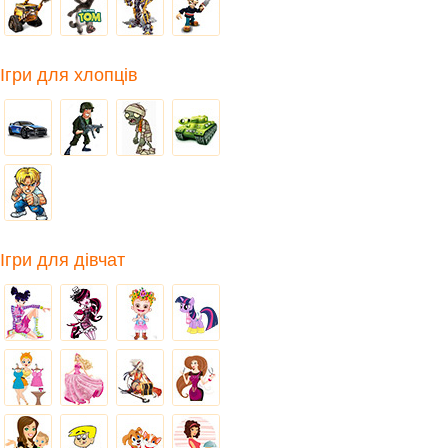
Ігри для хлопців
Ігри для дівчат