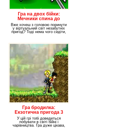
Гра на двох бійки:
Мечники спина до
спини
Вже хочеш з головою поринути
у віртуальний світ незабутніх
пригод? Тоді нема чого сидіти,
склавши
Гра бродилка:
Екзотична пригода 3
У цій грі тобі доведеться
побувати в світі бійні і
чарівництва. Гра дуже цікава,
тому, якщо бійки