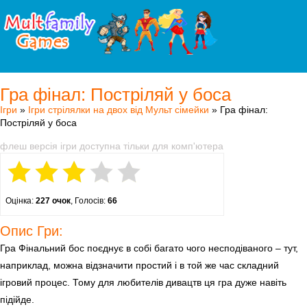
Гра фінал: Постріляй у боса
Ігри
»
Ігри стрілялки на двох від Мульт сімейки
» Гра фінал:
Постріляй у боса
флеш версія ігри доступна тільки для комп'ютера
Оцінка:
227 очок
, Голосів:
66
Опис Гри:
Гра Фінальний бос поєднує в собі багато чого несподіваного – тут,
наприклад, можна відзначити простий і в той же час складний
ігровий процес. Тому для любителів дивацтв ця гра дуже навіть
підійде.