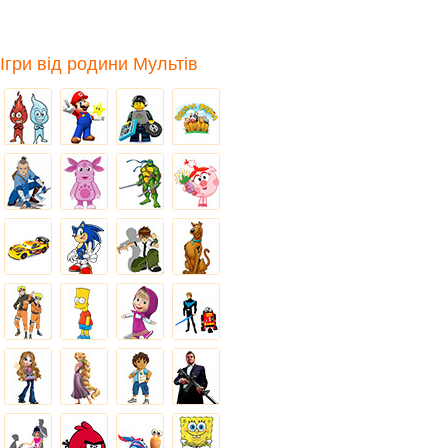
Ігри від родини Мультів