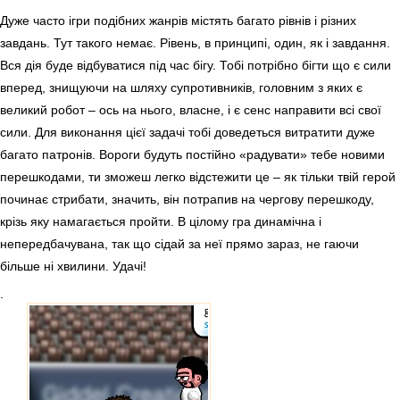
Дуже часто ігри подібних жанрів містять багато рівнів і різних
завдань. Тут такого немає. Рівень, в принципі, один, як і завдання.
Вся дія буде відбуватися під час бігу. Тобі потрібно бігти що є сили
вперед, знищуючи на шляху супротивників, головним з яких є
великий робот – ось на нього, власне, і є сенс направити всі свої
сили. Для виконання цієї задачі тобі доведеться витратити дуже
багато патронів. Вороги будуть постійно «радувати» тебе новими
перешкодами, ти зможеш легко відстежити це – як тільки твій герой
починає стрибати, значить, він потрапив на чергову перешкоду,
крізь яку намагається пройти. В цілому гра динамічна і
непередбачувана, так що сідай за неї прямо зараз, не гаючи
більше ні хвилини. Удачі!
.