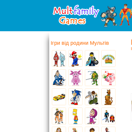
Ігри від родини Мультів