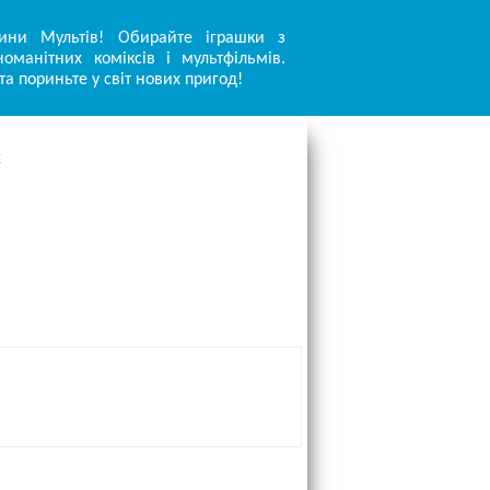
ини Мультів! Обирайте іграшки з
оманітних коміксів і мультфільмів.
та пориньте у світ нових пригод!
є