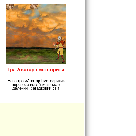
Гра Аватар і метеорити
Нова гра «Аватар і метеорити»
перенесе всіх бажаючих у
далекий і загадковий світ
Космосу.