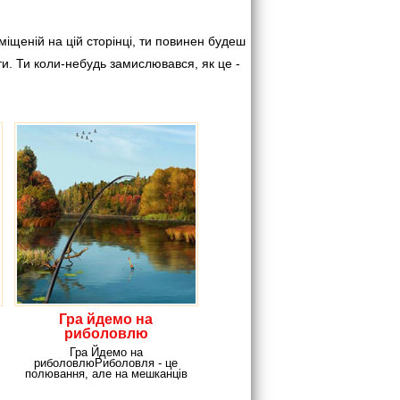
міщеній на цій сторінці, ти повинен будеш
и. Ти коли-небудь замислювався, як це -
Гра йдемо на
риболовлю
Гра Йдемо на
риболовлюРиболовля - це
полювання, але на мешканців
морських і річкових глибин.
Любиш