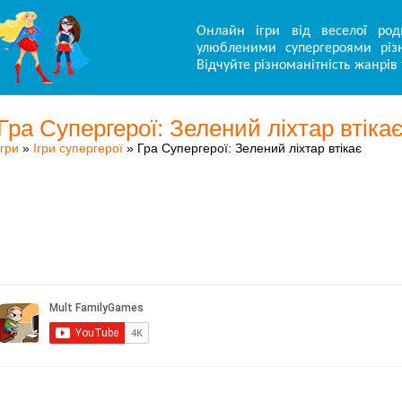
Онлайн ігри від веселої род
улюбленими супергероями різн
Відчуйте різноманітність жанрів 
Гра Супергерої: Зелений ліхтар втіка
Ігри
»
Ігри супергерої
» Гра Супергерої: Зелений ліхтар втікає