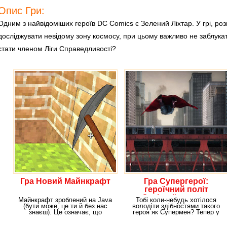
Опис Гри:
Одним з найвідоміших героїв DC Comics є Зелений Ліхтар. У грі, роз
досліджувати невідому зону космосу, при цьому важливо не заблукат
стати членом Ліги Справедливості?
Гра Новий Майнкрафт
Гра Супергерої:
героїчний політ
Залізної людини
Майнкрафт зроблений на Java
Тобі коли-небудь хотілося
(бути може, це ти й без нас
володіти здібностями такого
знаєш). Це означає, що
героя як Супермен? Тепер у
повинна бути
тебе є прекрасна