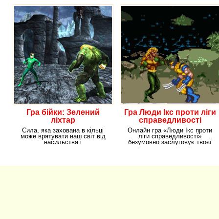
Гра бійки: Зелений
Гра Люди Ікс проти ліги
ліхтар
справедливості
Сила, яка захована в кільці
Онлайн гра «Люди Ікс проти
може врятувати наш світ від
ліги справедливості»
насильства і
безумовно заслуговує твоєї
несправедливості, яка
уваги, тому що тут тебе