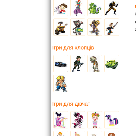
.
Ігри для хлопців
Ігри для дівчат