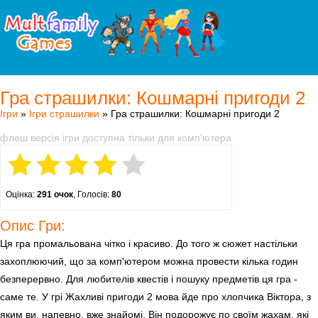
Гра страшилки: Кошмарні пригоди 2
Ігри
»
Ігри страшилки
» Гра страшилки: Кошмарні пригоди 2
флеш версія ігри доступна тільки для комп'ютера
Оцінка:
291 очок
, Голосів:
80
Опис Гри:
Ця гра промальована чітко і красиво. До того ж сюжет настільки
захоплюючий, що за комп'ютером можна провести кілька годин
безперервно. Для любителів квестів і пошуку предметів ця гра -
саме те. У грі Жахливі пригоди 2 мова йде про хлопчика Віктора, з
яким ви, напевно, вже знайомі. Він подорожує по своїм жахам, які