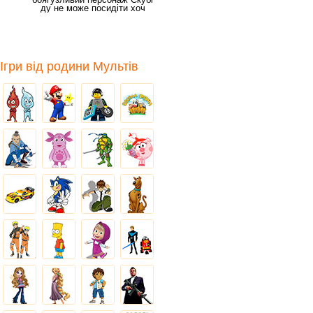
ду не може посидіти хоч
хвилинку без
Ігри від родини Мультів