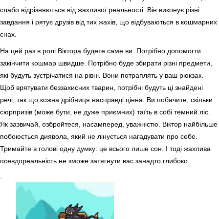
слабо відрізняються від жахливої реальності. Він виконує різні
завдання і рятує друзів від тих жахів, що відбуваються в кошмарних
снах.
На цей раз в ролі Віктора будете саме ви. Потрібно допомогти
закінчити кошмар швидше. Потрібно буде збирати різні предмети,
які будуть зустрічатися на рівні. Вони потраплять у ваш рюкзак.
Щоб врятувати беззахисних тварин, потрібні будуть ці знайдені
речі, так що кожна дрібниця насправді цінна. Ви побачите, скільки
сюрпризів (може бути, не дуже приємних) таїть в собі темний ліс.
Як зазвичай, озбройтеся, насамперед, уважністю. Віктор найбільше
побоюється диявола, який не лінується нагадувати про себе.
Тримайте в голові одну думку: це всього лише сон. І тоді жахлива
псевдореальність не зможе затягнути вас занадто глибоко.
.