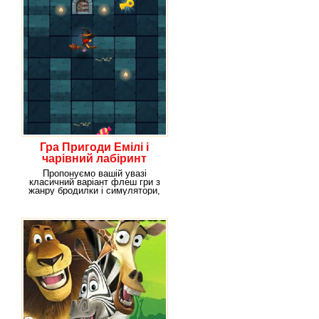
Гра Пригоди Емілі і
чарівний лабіринт
Пропонуємо вашій увазі
класичний варіант флеш гри з
жанру бродилки і симулятори,
за якими варто