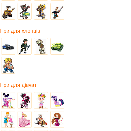
Ігри для хлопців
Ігри для дівчат