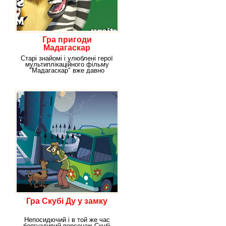
Гра пригоди
Мадагаскар
Старі знайомі і улюблені герої
мультиплікаційного фільму
"Мадагаскар" вже давно
скучили за цими
Гра Скубі Ду у замку
Непосидючий і в той же час
боягузливий персонаж Скубі