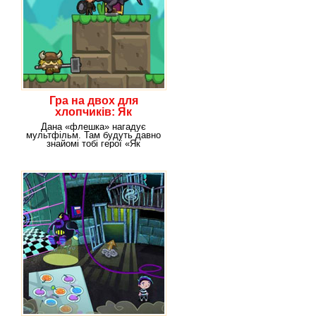
Гра на двох для
хлопчиків: Як
приручити дракона
Дана «флешка» нагадує
мультфільм. Там будуть давно
знайомі тобі герої «Як
приручити дракона». Тобі