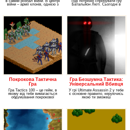
в самий розпал війни. В центрі
Тоді потрібно спробувати гру
війни – армії клонів, однією з
Батальйон Люті. Сьогодні в
яких
твоє
Покрокова Тактична
Гра Безшумна Тактика:
Гра
Універсальний Вбивця
Гра Tactics 100 – це гейм, в
У грі Ultimate Assassin 2 у тебе
якому від тебе вимагається
є основне правило, керуючись
обдумування покрокової
якою ти зможеш
тактики для
розраховувати, що