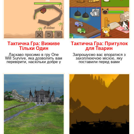
Тактична Гра: Виживе
Тактична Гра: Притулок
Тільки Один
для Тварин
Ласкаво просимо в гру One
Запрошуємо вас впоратися з
Will Survive, яка дозволить вам
захоплюючою місією, яку
перевірити, наскільки добре у
поставили перед вами
вас
розробники гри під назвою