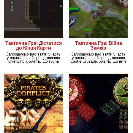
Тактична Гра: Дістатися
Тактична Гра: Війна
до Кінця Карти
Замків
Запрошуємо вас взяти участь
Запрошуємо вас взяти участь
у захоплюючій грі під назвою
у захоплюючій грі під назвою
Overwatch. Уявіть, що група
Castle Crusade. Уявіть, що ви є
солдатів, яка
лордом,