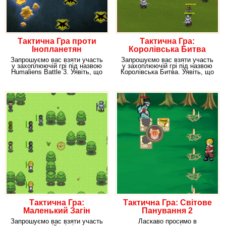
Тактична Гра проти
Тактична Гра:
Інопланетян
Королівська Битва
Запрошуємо вас взяти участь
Запрошуємо вас взяти участь
у захоплюючій грі під назвою
у захоплюючій грі під назвою
Humaliens Battle 3. Уявіть, що
Королівська Битва. Уявіть, що
людство
Тактична Гра:
Тактична Гра: Світове
Маленький Загін
Панування 2
Запрошуємо вас взяти участь
Ласкаво просимо в