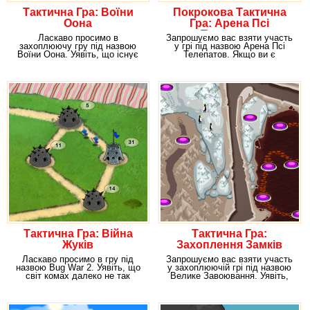
Тактична Гра: Воїни
Покрокова Тактична
Оона
Гра: Арена Псі
Телепатов
Ласкаво просимо в
Запрошуємо вас взяти участь
захоплюючу гру під назвою
у грі під назвою Арена Псі
Воїни Оона. Уявіть, що існує
Телепатов. Якщо ви є
якась країна, жителі якої
шанувальником
Тактична Гра: Війна
Тактична Гра:
Жуків
Захоплення Замків
Ласкаво просимо в гру під
Запрошуємо вас взяти участь
назвою Bug War 2. Уявіть, що
у захоплюючій грі під назвою
світ комах далеко не так
Велике Завоювання. Уявіть,
простий, яким він
що ви – лорд