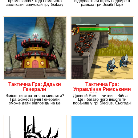
прямо зараз? Тоді нема чого
відбувається щось недобре в
зволікати, запускай гру Galaxy
рамках гри Зомбі Парк
Трейлерів. Справа
Тактична Гра: Дядьки
Тактична Гра:
Генерали
Управління Римськими
Військами
Вмієш ти стратегічно мислити?
Древній Рим... Битви... Війна...
Гра Божественні Генерали
Це і багато чого іншого ти
зможе дати відповідь на це
побачиш у грі Siegius. Сьогодні
питання.
тобі