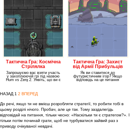
Тактична Гра: Космічна
Тактична Гра: Захист
Стрілялка
від Армії Прибульців
Запрошуємо вас взяти участь
Як ви ставитеся до
у захоплюючій грі під назвою
футуристичним ігор? Якщо
Hum vs Zerg 2. Уявіть, що ви є
відповідь на це питання
власником
позитивний, і такі розваги
НАЗАД
1
2
ВПЕРЕД
До речі, якщо ти не вмієш розробляти стратегії, то робити тобі в
цьому розділі нічого. Пробач, але це так. Тому заздалегідь
відповідай на питання, тільки чесно: «Наскільки ти є стратегом?». І
тільки потім починай грати, щоб не турбуватися зайвий раз з
приводу очікуваної невдачі.