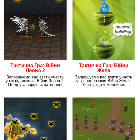
Тактична Гра: Війни
Тактична Гра: Війни
Леона 2
Желе
Запрошуємо вас взяти участь
Запрошуємо вас взяти участь
у грі під назвою Війни Леона 2.
у грі під назвою Війни Желе.
Це друга версія стратегічної
Уявіть, що у желейних
гри, яка
солодощів, які ми