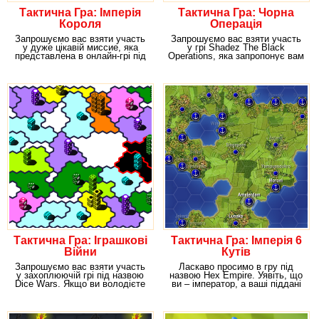
Тактична Гра: Імперія
Тактична Гра: Чорна
Короля
Операція
Запрошуємо вас взяти участь
Запрошуємо вас взяти участь
у дуже цікавій миссие, яка
у грі Shadez The Black
представлена в онлайн-грі під
Operations, яка запропонує вам
назвою Empire
незвичайну і
Тактична Гра: Іграшкові
Тактична Гра: Імперія 6
Війни
Кутів
Запрошуємо вас взяти участь
Ласкаво просимо в гру під
у захоплюючій грі під назвою
назвою Hex Empire. Уявіть, що
Dice Wars. Якщо ви володієте
ви – імператор, а ваші піддані
стратегічним
люди, у