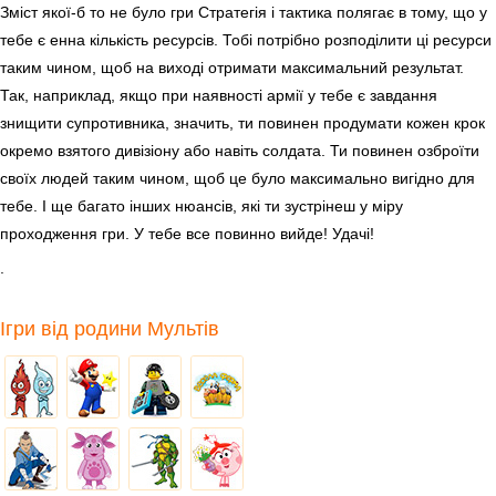
Зміст якої-б то не було гри Стратегія і тактика полягає в тому, що у
тебе є енна кількість ресурсів. Тобі потрібно розподілити ці ресурси
таким чином, щоб на виході отримати максимальний результат.
Так, наприклад, якщо при наявності армії у тебе є завдання
знищити супротивника, значить, ти повинен продумати кожен крок
окремо взятого дивізіону або навіть солдата. Ти повинен озброїти
своїх людей таким чином, щоб це було максимально вигідно для
тебе. І ще багато інших нюансів, які ти зустрінеш у міру
проходження гри. У тебе все повинно вийде! Удачі!
.
Ігри від родини Мультів