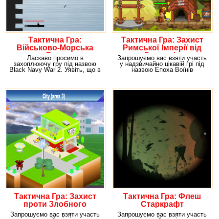
Тактична Гра:
Тактична Гра: Захист
Військово-Морська
Римської Імперії від
База
Варварів
Ласкаво просимо в
Запрошуємо вас взяти участь
захоплюючу гру під назвою
у надзвичайно цікавій грі під
Black Navy War 2. Уявіть, що в
назвою Епоха Воїнів
цьому розвазі вам
Завоювання Риму.
Тактична Гра: Захист
Тактична Гра: Флеш
проти Злобного
Старкрафт
Монстра
Запрошуємо вас взяти участь
Запрошуємо вас взяти участь