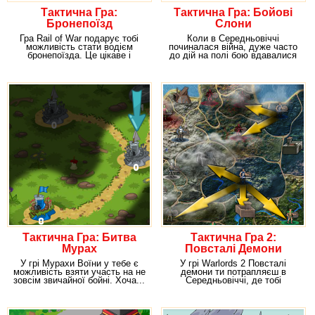
Тактична Гра:
Тактична Гра: Бойові
Бронепоїзд
Слони
Гра Rail of War подарує тобі
Коли в Середньовіччі
можливість стати водієм
починалася війна, дуже часто
бронепоїзда. Це цікаве і
до дій на полі бою вдавалися
незабутнє дія
до допомоги слонів.
Тактична Гра: Битва
Тактична Гра 2:
Мурах
Повсталі Демони
У грі Мурахи Воїни у тебе є
У грі Warlords 2 Повсталі
можливість взяти участь на не
демони ти потрапляєш в
зовсім звичайної бойні. Хоча...
Середньовіччі, де тобі
ти
доведеться битися з