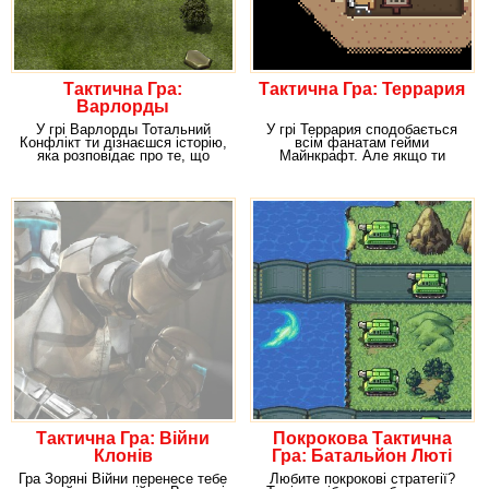
Тактична Гра:
Тактична Гра: Террария
Варлорды
У грі Варлорды Тотальний
У грі Террария сподобається
Конфлікт ти дізнаєшся історію,
всім фанатам гейми
яка розповідає про те, що
Майнкрафт. Але якщо ти
мирні землі
навіть не знаєш, про що йде
Тактична Гра: Війни
Покрокова Тактична
Клонів
Гра: Батальйон Люті
Гра Зоряні Війни перенесе тебе
Любите покрокові стратегії?