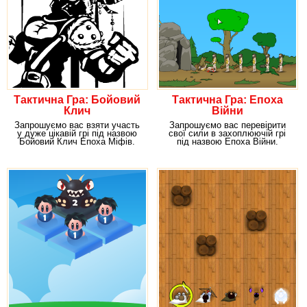
Тактична Гра: Бойовий
Тактична Гра: Епоха
Клич
Війни
Запрошуємо вас взяти участь
Запрошуємо вас перевірити
у дуже цікавій грі під назвою
свої сили в захоплюючій грі
Бойовий Клич Епоха Міфів.
під назвою Епоха Війни.
Уявіть, що ви
Уявіть, як проходили