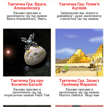
Тактична Гра: Врата
Тактична Гра: Плем'я
Апокаліпсису
Ацтеків
Ласкаво просимо в
Запрошуємо вас зіграти в
захоплюючу гру під назвою
дивовижну і дуже захоплюючу
Врата Апокаліпсису. Уявіть,
стратегічну гру під назвою
що країна постійно терпить
Aztec God Game.
Тактична Гра про
Тактична Гра: Захист
Космічні Баталії
Гробниці Фараона
Ласкаво просимо в
Ласкаво просимо в
захоплюючу гру під
захоплюючу гру під назвою
інтригуючою назвою Flash Trek
Mummy Defence. Якщо вам
Broken Mirror. Якщо ви є
подобаються ігри, в якій
вашим