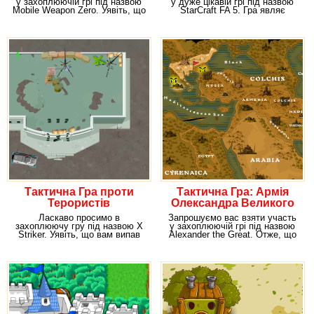
у захоплюючій грі під назвою
у дуже цікавій грі під назвою
Mobile Weapon Zero. Уявіть, що
StarCraft FA 5. Гра являє
злий
собою дуже
Тактична Гра проти
Тактична Гра: Армія
Терористів
Олександра Великого
Ласкаво просимо в
Запрошуємо вас взяти участь
захоплюючу гру під назвою X
у захоплюючій грі під назвою
Striker. Уявіть, що вам випав
Alexander the Great. Отже, що
частина спробувати
ви знаєте