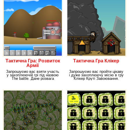
Тактична Гра: Розвиток
Тактична Гра Клікер
Армії
Запрошуємо вас взяти участь
Запрошуємо вас пройти цікаву
у захоплюючій грі під назвою
і дуже захоплюючу місію в гру
The battle. Дане розвага
Клікер Круті Завоювання.
виконано в жанрі
Уявіть, що