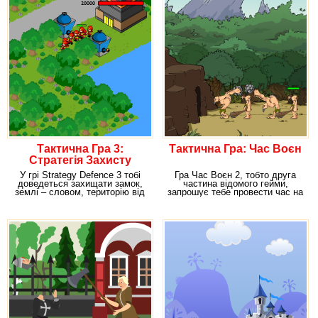
Тактична Гра 3:
Тактична Гра: Час Воєн
Стратегія Захисту
У грі Strategy Defence 3 тобі
Гра Час Воєн 2, тобто друга
доведеться захищати замок,
частина відомого гейми,
землі – словом, територію від
запрошує тебе провести час на
навали
війні.