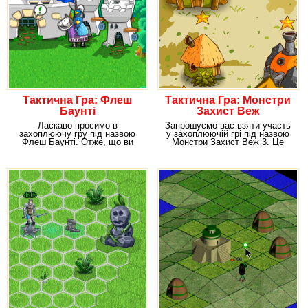
Тактична Гра: Флеш
Тактична Гра: Монстри
Баунті
Захист Веж
Ласкаво просимо в
Запрошуємо вас взяти участь
захоплюючу гру під назвою
у захоплюючій грі під назвою
Флеш Баунті. Отже, що ви
Монстри Захист Веж 3. Це
можете сказати про лицарів?
продовження