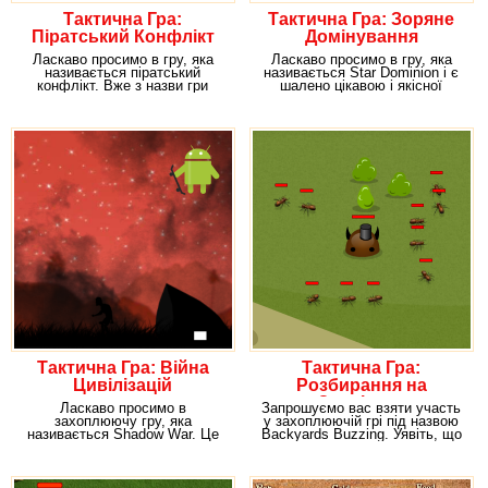
Тактична Гра:
Тактична Гра: Зоряне
Піратський Конфлікт
Домінування
Ласкаво просимо в гру, яка
Ласкаво просимо в гру, яка
називається піратський
називається Star Dominion і є
конфлікт. Вже з назви гри
шалено цікавою і якісної
зрозуміле, яка легенда
стратегічною
Тактична Гра: Війна
Тактична Гра:
Цивілізацій
Розбирання на
Задвірках
Ласкаво просимо в
Запрошуємо вас взяти участь
захоплюючу гру, яка
у захоплюючій грі під назвою
називається Shadow War. Це
Backyards Buzzing. Уявіть, що
тактичне розвага, в якому ви
на планеті,