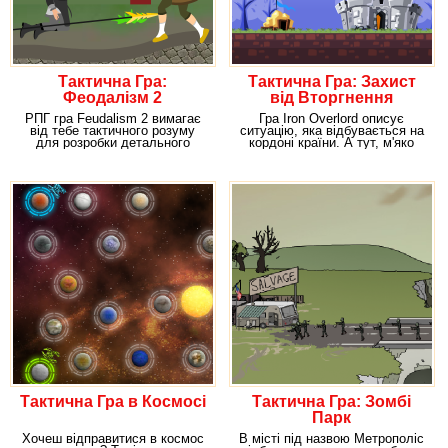
Тактична Гра:
Тактична Гра: Захист
Феодалізм 2
від Вторгнення
РПГ гра Feudalism 2 вимагає
Гра Iron Overlord описує
від тебе тактичного розуму
ситуацію, яка відбувається на
для розробки детального
кордоні країни. А тут, м'яко
плану дій. Сьогодні
кажучи, зовсім
Тактична Гра в Космосі
Тактична Гра: Зомбі
Парк
Хочеш відправитися в космос
В місті під назвою Метрополіс