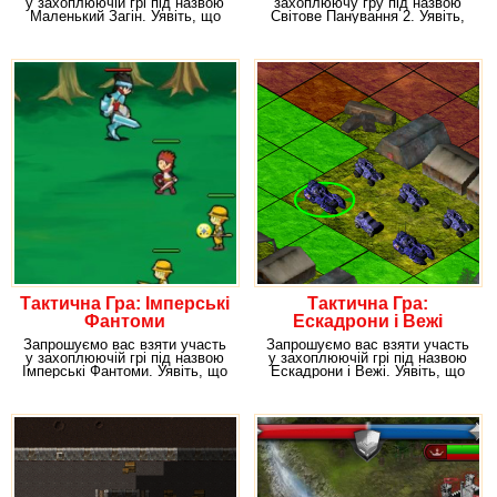
у захоплюючій грі під назвою
захоплюючу гру під назвою
Маленький Загін. Уявіть, що
Світове Панування 2. Уявіть,
войовничі
що ви є правителем однієї
Тактична Гра: Імперські
Тактична Гра:
Фантоми
Ескадрони і Вежі
Запрошуємо вас взяти участь
Запрошуємо вас взяти участь
у захоплюючій грі під назвою
у захоплюючій грі під назвою
Імперські Фантоми. Уявіть, що
Ескадрони і Вежі. Уявіть, що
ви є
ви володієте