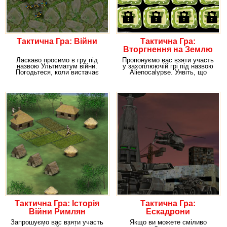
Тактична Гра: Війни
Тактична Гра:
Вторгнення на Землю
Ласкаво просимо в гру під
Пропонуємо вас взяти участь
назвою Ультиматум війни.
у захоплюючій грі під назвою
Погодьтеся, коли вистачає
Alienocalypse. Уявіть, що
ресурсів і всі
прибульці
Тактична Гра: Історія
Тактична Гра:
Війни Римлян
Ескадрони
Запрошуємо вас взяти участь
Якщо ви можете сміливо