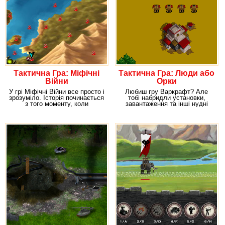
Тактична Гра: Міфічні
Тактична Гра: Люди або
Війни
Орки
У грі Міфічні Війни все просто і
Любиш гру Варкрафт? Але
зрозуміло. Історія починається
тобі набридли установки,
з того моменту, коли
завантаження та інші нудні
розгорілася
наслідки, пов'язані з