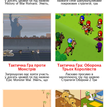
у досить цікавій грі під назвою
назвати себе шанувальниками
History of War Romans. Уявіть,
покрокових стратегій, гра
що ви –
Ескадрони 2 вам точно
Тактична Гра проти
Тактична Гра: Оборона
Монстрів
Трьох Королівств
Запрошуємо вас взяти участь
Ласкаво просимо в
у досить цікавій грі під назвою
захоплюючу гру під назвою
Epic Monster War. Уявіть, що
Стратегія Оборони 2 Три
ви є
Королівства. Уявіть, що