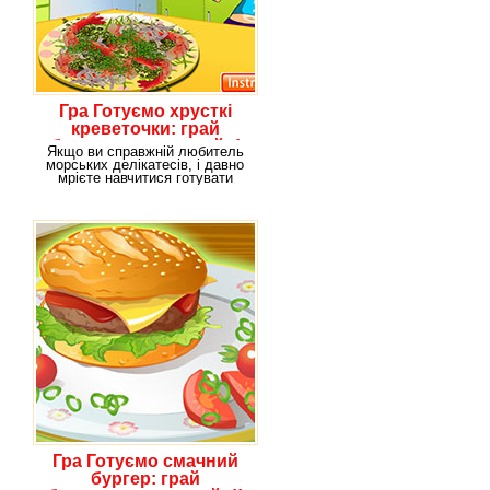
Гра Готуємо хрусткі
креветочки: грай
безкоштовно онлайн!
Якщо ви справжній любитель
морських делікатесів, і давно
мрієте навчитися готувати
найвишуканіші в
Гра Готуємо смачний
бургер: грай