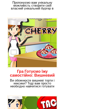
безкоштовно онлайн!!
Пропонуємо вам унікальну
можливість створити свій
власний унікальний бургер в
нашій новій яскравій
Гра Готуємо їжу
самостійно: Вишневий
десерт!
Ви обожнюєте вишневі торти і
кексики? Тоді вам просто
необхідно навчитися готувати
їх своїми