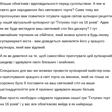
більше обов'язків і відповідальності перед суспільством. А яке ж
свято дня народження без святкового торта? Саме тому ми
пропонуємо вам повчитися готувати чудові світові кулінарні рецепти
у нашій віртуальній кулінарної грі "Готуємо торт на 16 років". Адже
як же буде виглядати ваш святковий стіл без десерту? І тут
звичайним тортиком не обійтися, який можна купити в будь-якому
супермаркеті міста - вам доведеться замовляти його у кращого
кулінара, який вам відомий.
А як ви дивитеся на те, щоб самостійно приготувати цей кулінарний
шедевр і здивувати своїх близьких і знайомих.
Спеціально для вас ми можемо провести кулінарний майстер-клас
з приготування кращого в світі торта на іменини, який не тільки не
соромно було б поставити на ваш святковий стіл на ваше
шістнадцятиліття але й приємно здивувати ваших батьків.
Вам просто необхідно слідувати підказкам нашої гри "Готуємо торт
на 16 років" і у вас все обов'язково вийде в як найкраще.
.