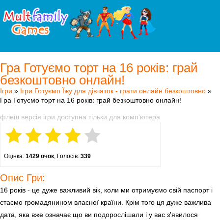
Гра Готуємо торт на 16 років: грай
безкоштовно онлайн!
Ігри
»
Ігри Готуємо Їжу для дівчаток - грати онлайн безкоштовно
»
Гра Готуємо торт на 16 років: грай безкоштовно онлайн!
флеш версія ігри доступна тільки для комп'ютера
Оцінка:
1429 очок
, Голосів:
339
Опис Гри:
16 років - це дуже важливий вік, коли ми отримуємо свій паспорт і
стаємо громадянином власної країни. Крім того ця дуже важлива
дата, яка вже означає що ви подорослішали і у вас з'явилося