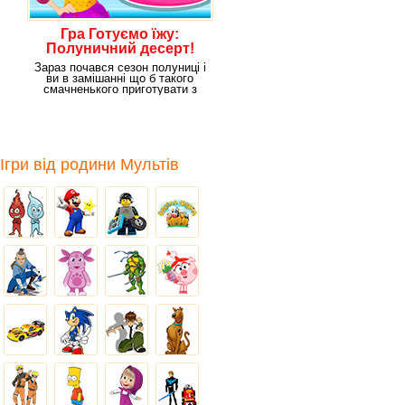
Гра Готуємо їжу:
Полуничний десерт!
Зараз почався сезон полуниці і
ви в замішанні що б такого
смачненького приготувати з
цією смачною
Ігри від родини Мультів