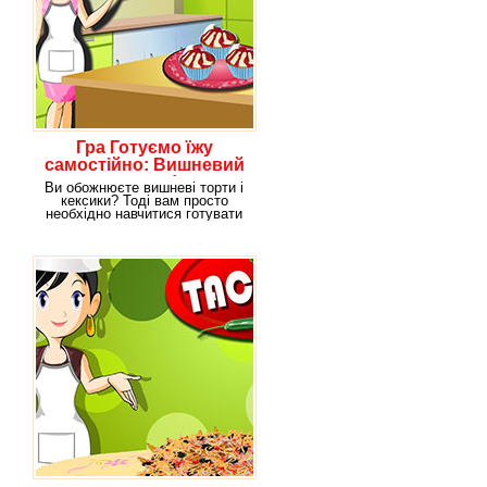
Гра Готуємо їжу
самостійно: Вишневий
десерт!
Ви обожнюєте вишневі торти і
кексики? Тоді вам просто
необхідно навчитися готувати
їх своїми