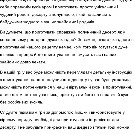
себе справжнім кулінаром і приготувати просто унікальний і
чудовий рецепт десерту з полуницею, який не залишить
байдужими жодного з ваших знайомих і родичів.
Ви думаєте, що приготувати справжній полуничний десерт, як у
справжньому ресторані дуже складно? Зовсім ні, нічого складного в
приготуванні нашого рецепту немає, крім того він готується дуже
швидко, і процес його приготування не змусить вас і ваших
знайомих довго чекати.
В нашій грі у вас буде можливість переглядати детальну інструкцію
з приготування даного полуничного десерту і у вас буде унікальна
можливість потренуватися у нашій віртуальній кухні в приготуванні,
а вже потім, потренувавшись, приготувати його на справжній кухні
без особливих зусиль.
Слідуйте підказкам гри за допомогою мишки і використовуйте у
вірному порядку необхідні для приготування інгредієнти для
десерту. І не забудьте прикрасити ваш шедевр і тільки тоді можна