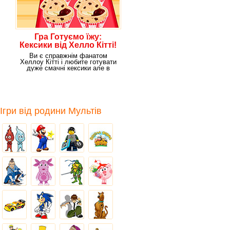
Гра Готуємо їжу:
Кексики від Хелло Кітті!
Ви є справжнім фанатом
Хеллоу Кітті і любите готувати
дуже смачні кексики але в
реальному житті у
Ігри від родини Мультів