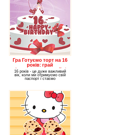
Гра Готуємо торт на 16
років: грай
безкоштовно онлайн!
16 років - це дуже важливий
вік, коли ми отримуємо свій
паспорт і стаємо
громадянином власної