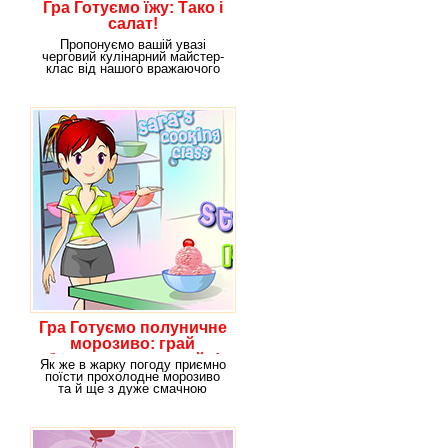
Гра Готуємо їжу: Тако і
салат!
Пропонуємо вашій увазі
черговий кулінарний майстер-
клас від нашого вражаючого
штатного кухаря Сари
Гра Готуємо полуничне
морозиво: грай
безкоштовно онлайн!
Як же в жарку погоду приємно
поїсти прохолодне морозиво
та й ще з дуже смачною
полуницею. В нашій