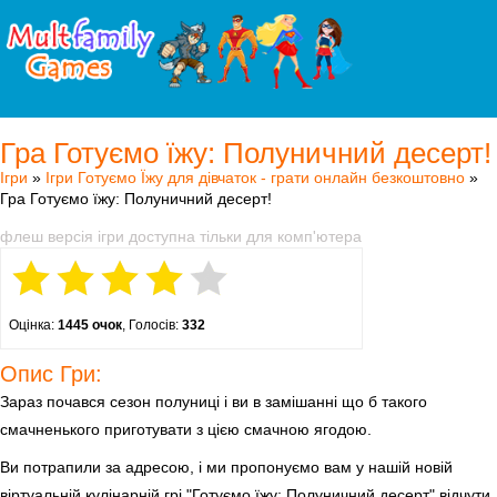
Гра Готуємо їжу: Полуничний десерт!
Ігри
»
Ігри Готуємо Їжу для дівчаток - грати онлайн безкоштовно
»
Гра Готуємо їжу: Полуничний десерт!
флеш версія ігри доступна тільки для комп'ютера
Оцінка:
1445 очок
, Голосів:
332
Опис Гри:
Зараз почався сезон полуниці і ви в замішанні що б такого
смачненького приготувати з цією смачною ягодою.
Ви потрапили за адресою, і ми пропонуємо вам у нашій новій
віртуальній кулінарній грі "Готуємо їжу: Полуничний десерт" відчути