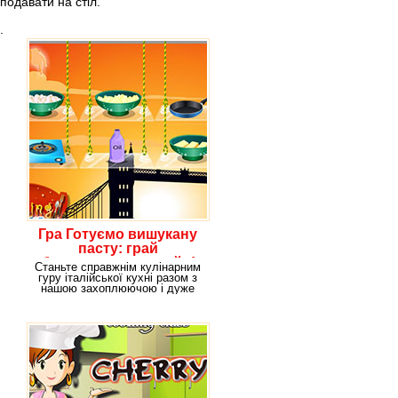
подавати на стіл.
.
Гра Готуємо вишукану
пасту: грай
безкоштовно онлайн!
Станьте справжнім кулінарним
гуру італійської кухні разом з
нашою захоплюючою і дуже
барвистою