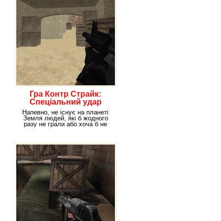
Гра Контр Страйк:
Спеціальний удар
Напевно, не існує на планеті
Земля людей, які б жодного
разу не грали або хоча б не
чули про такий