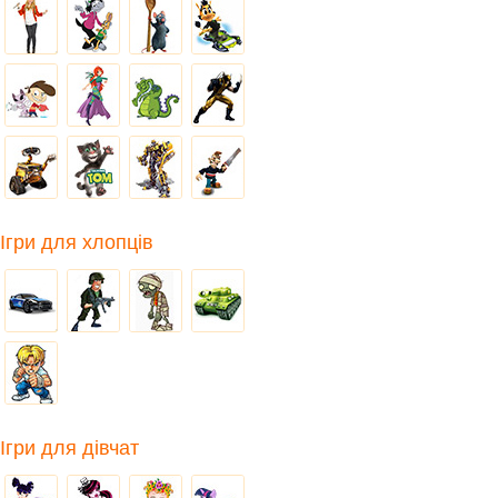
Ігри для хлопців
Ігри для дівчат