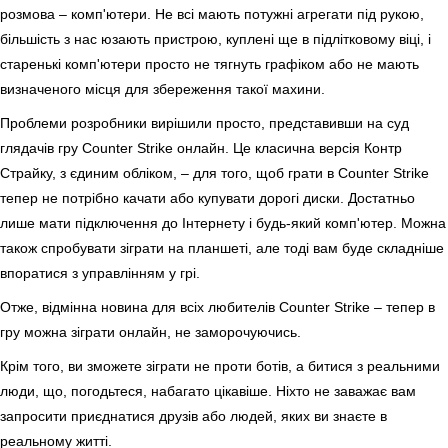
розмова – комп'ютери. Не всі мають потужні агрегати під рукою,
більшість з нас юзають пристрою, куплені ще в підлітковому віці, і
старенькі комп'ютери просто не тягнуть графіком або не мають
визначеного місця для збереження такої махини.
Проблеми розробники вирішили просто, представивши на суд
глядачів гру Counter Strike онлайн. Це класична версія Контр
Страйку, з єдиним обліком, – для того, щоб грати в Counter Strike
тепер не потрібно качати або купувати дорогі диски. Достатньо
лише мати підключення до Інтернету і будь-який комп'ютер. Можна
також спробувати зіграти на планшеті, але тоді вам буде складніше
впоратися з управлінням у грі.
Отже, відмінна новина для всіх любителів Counter Strike – тепер в
гру можна зіграти онлайн, не заморочуючись.
Крім того, ви зможете зіграти не проти ботів, а битися з реальними
люди, що, погодьтеся, набагато цікавіше. Ніхто не заважає вам
запросити приєднатися друзів або людей, яких ви знаєте в
реальному житті.