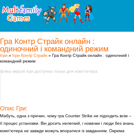
Гра Контр Страйк онлайн :
одиночний і командний режим
Ігри
»
Ігри Контр Страйк
» Гра Контр Страйк онлайн : одиночний і
командний режим
флеш версія ігри доступна тільки для комп'ютера
Опис Гри:
Мабуть, одна з причин, чому гра Counter Strike не підходить всім –
її процес установки. Він досить нелегкий, і новачки і люди без знань
комп'ютера не завжди можуть впоратися із завданням. Окрема