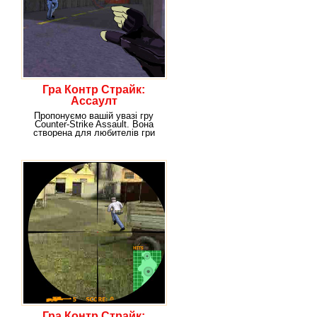
Гра Контр Страйк:
Ассаулт
Пропонуємо вашій увазі гру
Counter-Strike Assault. Вона
створена для любителів гри
Counter-Strike,
Гра Контр Страйк: