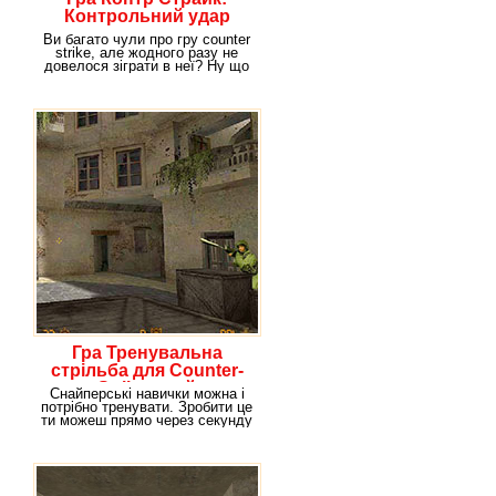
Контрольний удар
Ви багато чули про гру counter
strike, але жодного разу не
довелося зіграти в неї? Ну що
ж,
Гра Тренувальна
стрільба для Counter-
Strike: грай
Снайперські навички можна і
безкоштовно онлайн!!
потрібно тренувати. Зробити це
ти можеш прямо через секунду
в грі