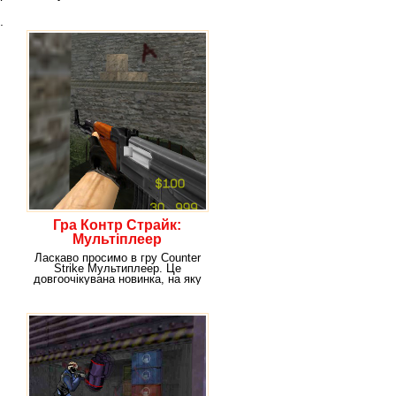
.
Гра Контр Страйк:
Мультіплеер
Ласкаво просимо в гру Counter
Strike Мультиплеер. Це
довгоочікувана новинка, на яку
з нетерпінням