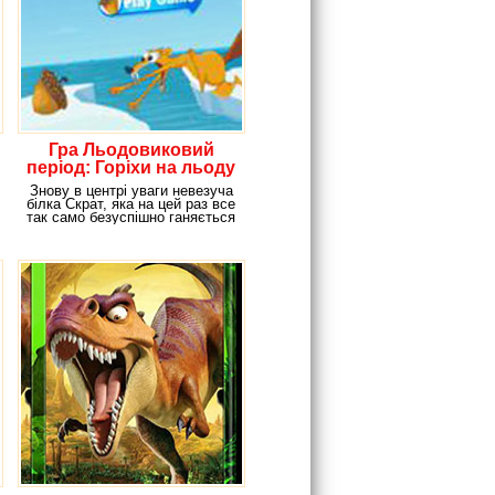
Гра Льодовиковий
період: Горіхи на льоду
Знову в центрі уваги невезуча
білка Скрат, яка на цей раз все
так само безуспішно ганяється
за