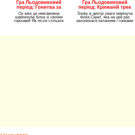
Гра Льодовиковий
Гра Льодовиковий
період: Гонитва за
період: Крижаній трек
горіхами
Ох вже ця невгамовна
Знову в центрі уваги невезуча
шаблезуба білка зі своїми
білка Скрат, яка на цей раз
горіхами! Як після стількох
захопилася катанням і гонками
зусиль і дуже жорстоких
на санках