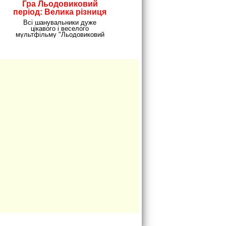
Гра Льодовиковий
період: Велика різниця
Всі шанувальники дуже
цікавого і веселого
мультфільму "Льодовиковий
період"! У вас зараз є