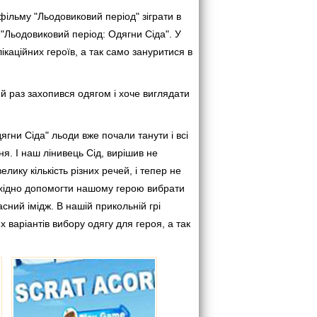
ільму "Льодовиковий період" зіграти в
"Льодовиковий період: Одягни Сіда". У
лікаційних героїв, а так само зануритися в
ей раз захопився одягом і хоче виглядати
ягни Сіда" льоди вже почали танути і всі
я. І наш лінивець Сід, вирішив не
лику кількість різних речей, і тепер не
обхідно допомогти нашому герою вибрати
сний імідж. В нашій прикольній грі
х варіантів вибору одягу для героя, а так