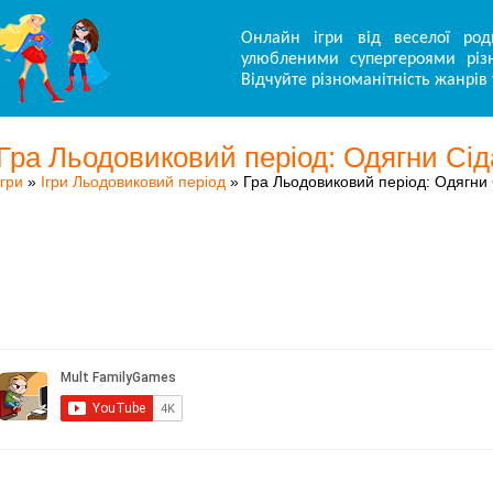
Онлайн ігри від веселої род
улюбленими супергероями різн
Відчуйте різноманітність жанрів 
Гра Льодовиковий період: Одягни Сід
Ігри
»
Ігри Льодовиковий період
» Гра Льодовиковий період: Одягни 