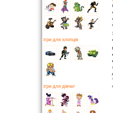
Ігри для хлопців
Ігри для дівчат