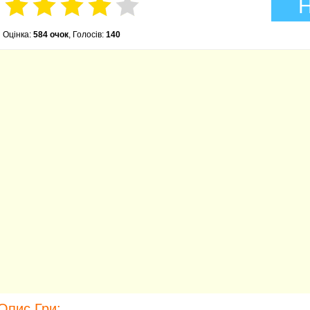
Н
Оцінка:
584 очок
, Голосів:
140
Опис Гри: