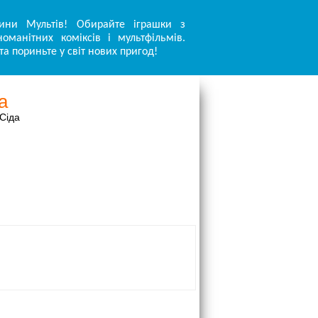
ини Мультів! Обирайте іграшки з
оманітних коміксів і мультфільмів.
та пориньте у світ нових пригод!
а
Сіда