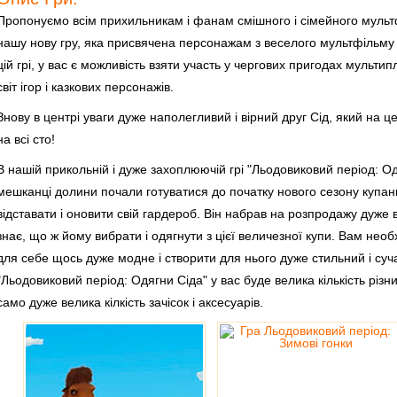
Пропонуємо всім прихильникам і фанам смішного і сімейного мультф
нашу нову гру, яка присвячена персонажам з веселого мультфільму 
цій грі, у вас є можливість взяти участь у чергових пригодах мультип
світ ігор і казкових персонажів.
Знову в центрі уваги дуже наполегливий і вірний друг Сід, який на ц
на всі сто!
В нашій прикольній і дуже захоплюючій грі "Льодовиковий період: Од
мешканці долини почали готуватися до початку нового сезону купанн
відставати і оновити свій гардероб. Він набрав на розпродажу дуже ве
знає, що ж йому вибрати і одягнути з цієї величезної купи. Вам не
для себе щось дуже модне і створити для нього дуже стильний і суча
"Льодовиковий період: Одягни Сіда" у вас буде велика кількість різни
само дуже велика кілкість зачісок і аксесуарів.