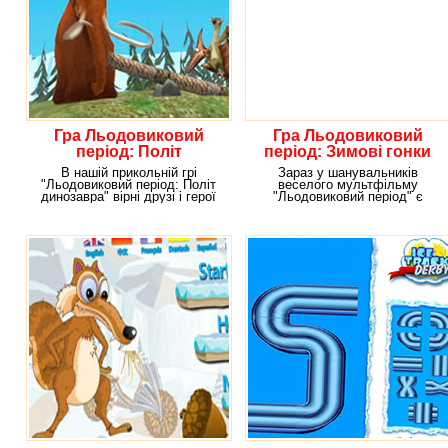
Гра Льодовиковий
Гра Льодовиковий
період: Політ
період: Зимові гонки
динозавра
В нашій прикольній грі
Зараз у шанувальників
"Льодовиковий період: Політ
веселого мультфільму
динозавра" вірні друзі і герої
"Льодовиковий період" є
популярного
унікальна можливість взяти