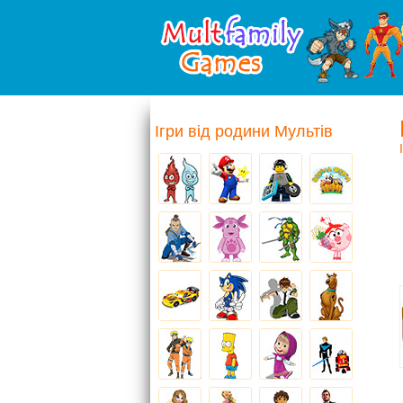
Ігри від родини Мультів