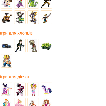
Ігри для хлопців
Ігри для дівчат