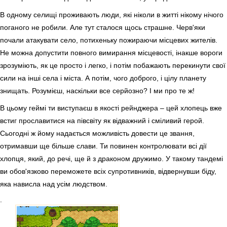
В одному селищі проживають люди, які ніколи в житті нікому нічого
поганого не робили. Але тут сталося щось страшне. Черв'яки
почали атакувати село, потихеньку пожираючи місцевих жителів.
Не можна допустити повного вимирання місцевості, інакше вороги
зрозуміють, як це просто і легко, і потім побажають перекинути свої
сили на інші села і міста. А потім, чого доброго, і цілу планету
знищать. Розумієш, наскільки все серйозно? І ми про те ж!
В цьому геймі ти виступаєш в якості рейнджера – цей хлопець вже
встиг прославитися на півсвіту як відважний і сміливий герой.
Сьогодні ж йому надається можливість довести це звання,
отримавши ще більше слави. Ти повинен контролювати всі дії
хлопця, який, до речі, ще й з драконом дружимо. У такому тандемі
ви обов'язково переможете всіх супротивників, відвернувши біду,
яка нависла над усім людством.
.