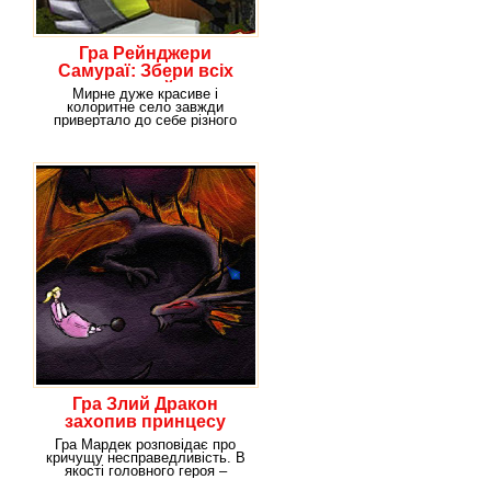
Гра Рейнджери
Самураї: Збери всіх
людей
Мирне дуже красиве і
колоритне село завжди
привертало до себе різного
роду туристів, які
Гра Злий Дракон
захопив принцесу
Гра Мардек розповідає про
кричущу несправедливість. В
якості головного героя –
негативного –