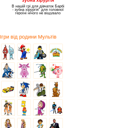
зубна хірургія
В нашій грі для дівчаток Барбі
- зубна хірургія" для головної
героїні нічого не віщувало
біди.
Ігри від родини Мультів