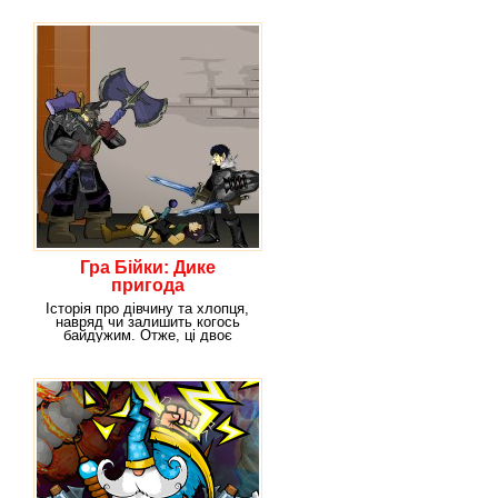
Гра Бійки: Дике
пригода
Історія про дівчину та хлопця,
навряд чи залишить когось
байдужим. Отже, ці двоє
мешкають у лісі.