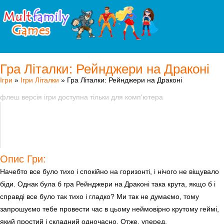
Гра Літалки: Рейнджери на Драконі
Ігри
»
Ігри Літалки
» Гра Літалки: Рейнджери на Драконі
флеш версія ігри доступна тільки для комп'ютера
Опис Гри:
Начебто все було тихо і спокійно на горизонті, і нічого не віщувало
біди. Однак була б гра Рейнджери на Драконі така крута, якщо б і
справді все було так тихо і гладко? Ми так не думаємо, тому
запрошуємо тебе провести час в цьому неймовірно крутому геймі,
який простий і складний одночасно. Отже, уперед.