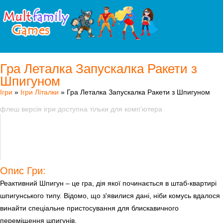
Гра Леталка Запускалка Ракети з
Шпигуном
Ігри
»
Ігри Літалки
» Гра Леталка Запускалка Ракети з Шпигуном
флеш версія ігри доступна тільки для комп'ютера
Опис Гри:
Реактивний Шпигун – це гра, дія якої починається в штаб-квартирі
шпигунського типу. Відомо, що з'явилися дані, ніби комусь вдалося
винайти спеціальне пристосування для блискавичного
переміщення шпигунів.