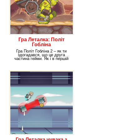
Гра Леталка: Політ
Гобліна
Гра Політ Гобліна 2 – як ти
здогадався, що це друга
частина гейми. Як і в першій
версії іграшки,
Гра Леталка чувака з