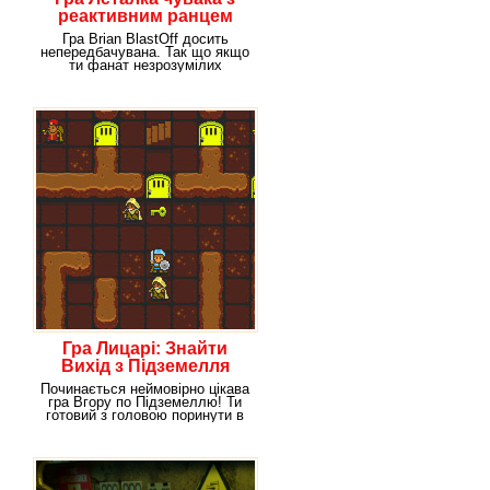
реактивним ранцем
Гра Brian BlastOff досить
непередбачувана. Так що якщо
ти фанат незрозумілих
ситуацій, тобі
Гра Лицарі: Знайти
Вихід з Підземелля
Починається неймовірно цікава
гра Вгору по Підземеллю! Ти
готовий з головою поринути в
пригоди,