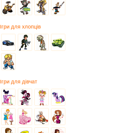
Ігри для хлопців
Ігри для дівчат