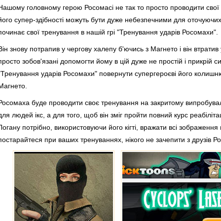
Нашому головному герою Росомасі не так то просто проводити свої 
його супер-здібності можуть бути дуже небезпечними для оточуючи
починає свої тренування в нашій грі "Тренування ударів Росомахи".
Він знову потрапив у чергову халепу б'ючись з Магнето і він втратив 
просто зобов'язані допомогти йому в цій дуже не простій і прикрій си
"Тренування ударів Росомахи" повернути супергероєві його колишн
Магнето.
Росомаха буде проводити своє тренування на закритому випробувал
для людей ікс, а для того, щоб він зміг пройти повний курс реабіліта
Логану потрібно, використовуючи його кігті, вражати всі зображення во
постарайтеся при ваших тренуваннях, нікого не зачепити з друзів Р