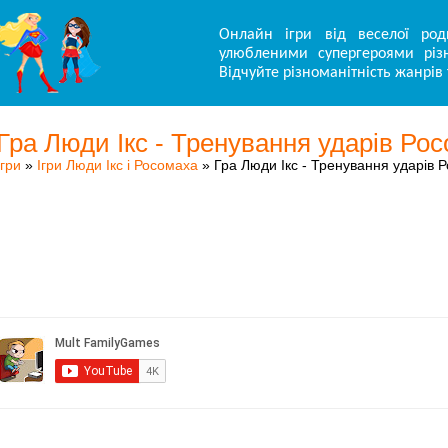
Онлайн ігри від веселої род
улюбленими супергероями різн
Відчуйте різноманітність жанрів 
Гра Люди Ікс - Тренування ударів Ро
Ігри
»
Ігри Люди Ікс і Росомаха
» Гра Люди Ікс - Тренування ударів 