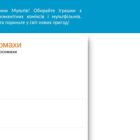
ини Мультів! Обирайте іграшки з
оманітних коміксів і мультфільмів.
та пориньте у світ нових пригод!
сомахи
Росомахи