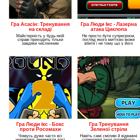
Гра Асасін: Тренування
Гра Люди Ікс - Лазерна
на складі
атака Циклопа
Майстерність у будь-якій
Не просто бути супрегроєм,
справі приходить тільки
погляд якого миттєво може
завдяки численним
вбити і не тому що у його
виснажливим тренуванням.
володаря дуже
Гра Люди Ікс - Бокс
Гра Тренування
проти Росомахи
Зеленої стріли
Чомусь дуже часто всі
Навіть самі сміливі й відважні
норовлять перемогти досі
супергерої іноді потребують