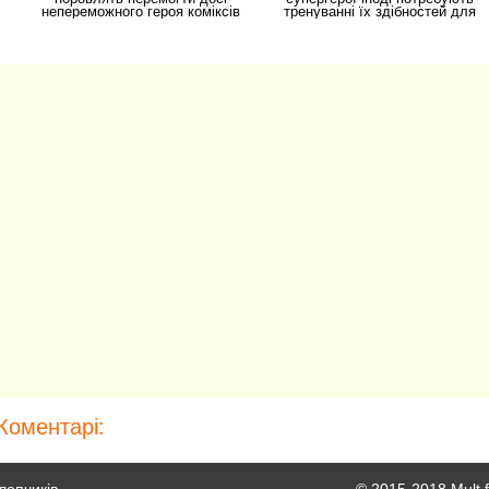
непереможного героя коміксів
тренуванні їх здібностей для
Росомаху на рингу, але
того, щоб
Коментарі: