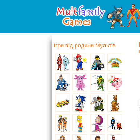
Ігри від родини Мультів