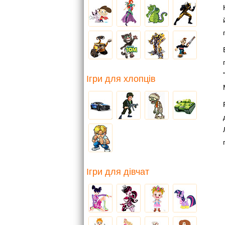
Ігри для хлопців
Ігри для дівчат