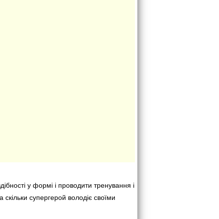
ібності у формі і проводити тренування і
на скільки супергерой володіє своїми