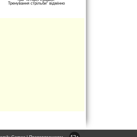
Тренування стрільби" відмінно
підійде для самих