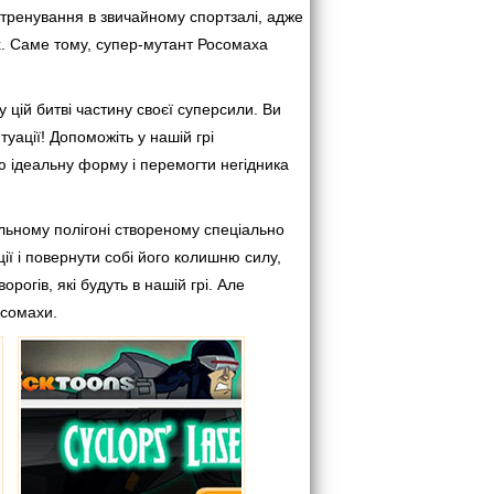
тренування в звичайному спортзалі, адже
х. Саме тому, супер-мутант Росомаха
у цій битві частину своєї суперсили. Ви
туації! Допоможіть у нашій грі
ю ідеальну форму і перемогти негідника
ьному полігоні створеному спеціально
ції і повернути собі його колишню силу,
рогів, які будуть в нашій грі. Але
осомахи.