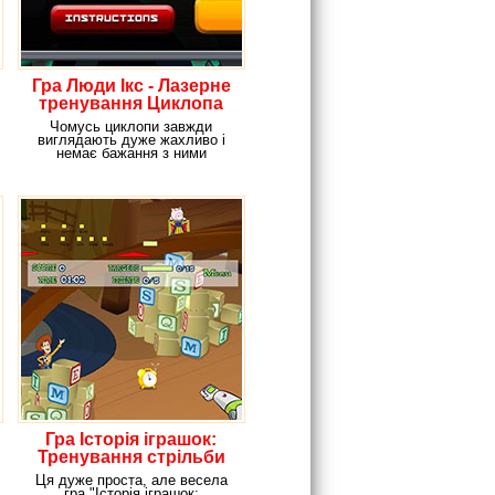
Гра Люди Ікс - Лазерне
тренування Циклопа
Чомусь циклопи завжди
виглядають дуже жахливо і
немає бажання з ними
зупинитися і поговорити про
Гра Історія іграшок:
Тренування стрільби
Ця дуже проста, але весела
гра "Історія іграшок: