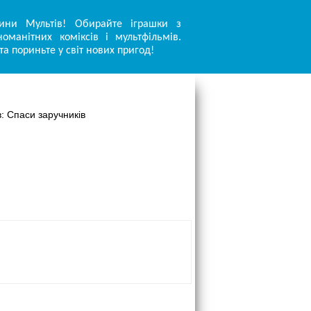
ини Мультів! Обирайте іграшки з
оманітних коміксів і мультфільмів.
та пориньте у світ нових пригод!
в: Спаси заручників