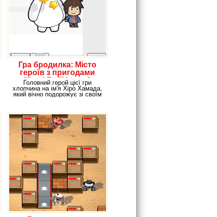
Гра бродилка: Місто
героїв з пригодами
Хіро і БэйМакса 2
Головний герой цієї гри
хлопчина на ім'я Хіро Хамада,
який вічно подорожує зі своїм
вірним