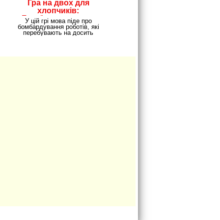
Гра на двох для
хлопчиків:
Бомбардувальник
У цій грі мова піде про
роботів
бомбардування роботів, які
перебувають на досить
просторому складі. Там