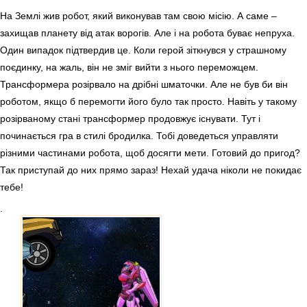
На Землі жив робот, який виконував там свою місію. А саме –
захищав планету від атак ворогів. Але і на робота буває непруха.
Один випадок підтвердив це. Коли герой зіткнувся у страшному
поєдинку, на жаль, він не зміг вийти з нього переможцем.
Трансформера розірвало на дрібні шматочки. Але не був би він
роботом, якщо б перемогти його було так просто. Навіть у такому
розірваному стані трансформер продовжує існувати. Тут і
починається гра в стилі бродилка. Тобі доведеться управляти
різними частинами робота, щоб досягти мети. Готовий до пригод?
Так приступай до них прямо зараз! Нехай удача ніколи не покидає
тебе!
.