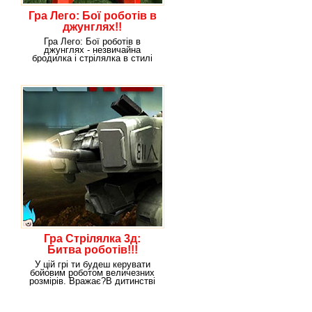
Гра Лего: Бої роботів в
джунглях!!
Гра Лего: Бої роботів в
джунглях - незвичайна
бродилка і стрілялка в стилі
Lego. Хто може знати
Гра Стрілялка 3д:
Битва роботів!!!
У цій грі ти будеш керувати
бойовим роботом величезних
розмірів. Вражає?В дитинстві
напевно всі