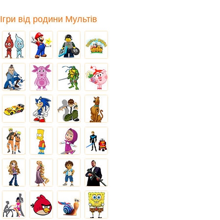
Ігри від родини Мультів