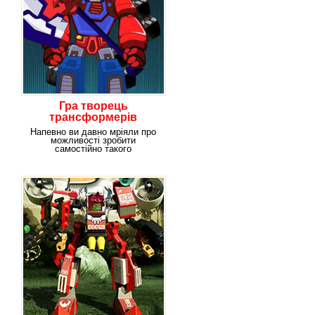
Гра творець
трансформерів
Напевно ви давно мріяли про
можливості зробити
самостійно такого
трансформера, якого ще ніхто