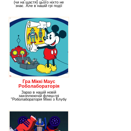
(чи на щастя) цього ніхто не
знає. Але в нашій грі події
розгортаються
Гра Міккі Маус
Роболабораторія
Зараз в нашій новій
захоплюючій флеш-грі
"Роболабораторія Міккі з Клубу
Міккі Маус" на вас чекає