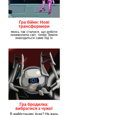
Гра бійки: Нові
трансформери
якось так сталося, що роботи
поневолили світ, тепер Земля
знаходиться саме під їх
управлінням. У
Гра бродилка:
вибратися з чужої
планети
В майбутньому буде? На жаль