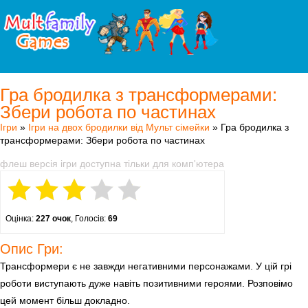
Гра бродилка з трансформерами:
Збери робота по частинах
Ігри
»
Ігри на двох бродилки від Мульт сімейки
» Гра бродилка з
трансформерами: Збери робота по частинах
флеш версія ігри доступна тільки для комп'ютера
Оцінка:
227 очок
, Голосів:
69
Опис Гри:
Трансформери є не завжди негативними персонажами. У цій грі
роботи виступають дуже навіть позитивними героями. Розповімо
цей момент більш докладно.