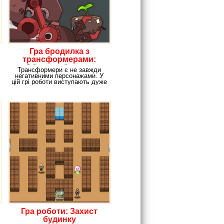
Гра бродилка з
трансформерами:
Збери робота по
Трансформери є не завжди
частинах
негативними персонажами. У
цій грі роботи виступають дуже
навіть
Гра роботи: Захист
будинку