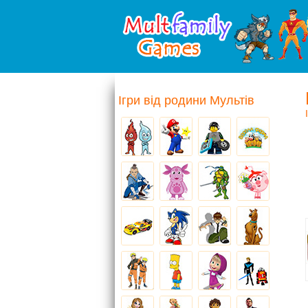
Ігри від родини Мультів