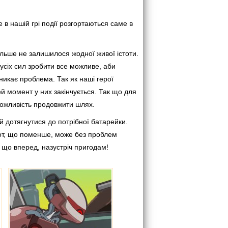
 в нашій грі події розгортаються саме в
більше не залишилося жодної живої істоти.
 усіх сил зробити все можливе, аби
виникає проблема. Так як наші герої
цей момент у них закінчується. Так що для
можливість продовжити шлях.
й дотягнутися до потрібної батарейки.
обот, що поменше, може без проблем
к що вперед, назустріч пригодам!