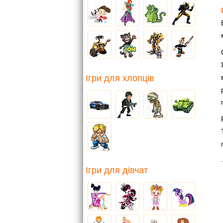
Ігри для хлопців
.
Ігри для дівчат