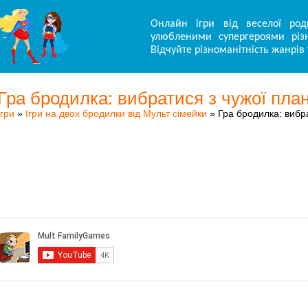
Онлайн ігри від веселої род
улюбленими супергероями різн
Відчуйте різноманітність жанрів 
Гра бродилка: вибратися з чужої пла
Ігри
»
Ігри на двох бродилки від Мульт сімейки
» Гра бродилка: вибр