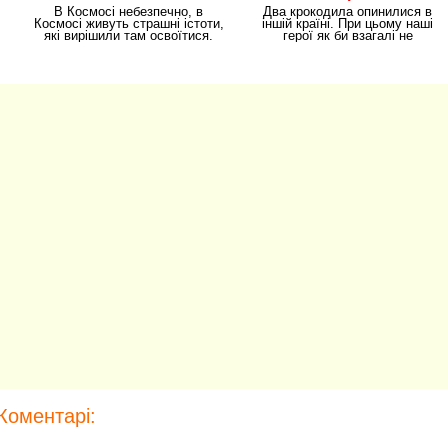
планети
світу
В Космосі небезпечно, в
Два крокодила опинилися в
Космосі живуть страшні істоти,
іншій країні. При цьому наші
які вирішили там освоїтися.
герої як би взагалі не
Гра Чужа
планували залишати
Коментарі: