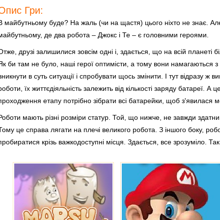
Опис Гри:
В майбутньому буде? На жаль (чи на щастя) цього ніхто не знає. Але
майбутньому, де два робота – Джокс і Те – є головними героями.
Отже, друзі залишилися зовсім одні і, здається, що на всій планеті 
Як би там не було, наші герої оптимісти, а тому вони намагаються з
вникнути в суть ситуації і спробувати щось змінити. І тут відразу ж 
роботи, їх життєдіяльність залежить від кількості заряду батареї. А 
проходження етапу потрібно зібрати всі батарейки, щоб з'явилася 
Роботи мають різні розміри статур. Той, що нижче, не завжди здатни
Тому це справа лягати на плечі великого робота. З іншого боку, р
пробиратися крізь важкодоступні місця. Здається, все зрозуміло. Та