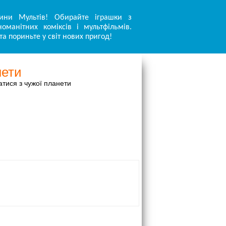
ини Мультів! Обирайте іграшки з
оманітних коміксів і мультфільмів.
та пориньте у світ нових пригод!
нети
атися з чужої планети