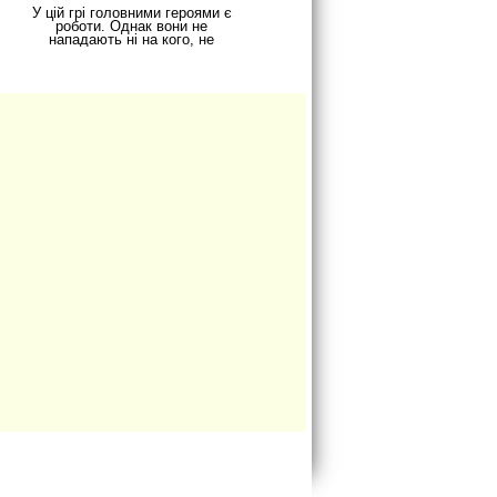
У цій грі головними героями є
роботи. Однак вони не
нападають ні на кого, не
атакують інші