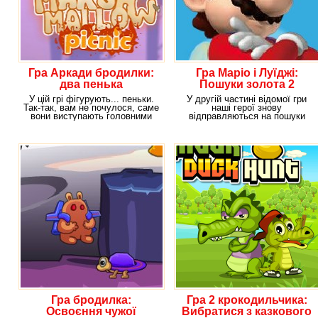
Гра Аркади бродилки:
Гра Маріо і Луїджі:
два пенька
Пошуки золота 2
У цій грі фігурують... пеньки.
У другій частині відомої гри
Так-так, вам не почулося, саме
наші герої знову
вони виступають головними
відправляються на пошуки
героями у
пригод і золота, адже саме
Гра бродилка:
Гра 2 крокодильчика:
Освоєння чужої
Вибратися з казкового