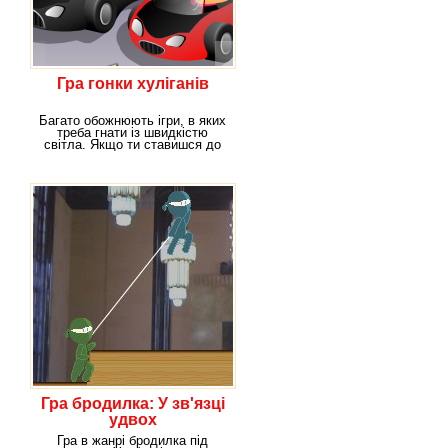
Гра гонки хуліганів
Багато обожнюють ігри, в яких
треба гнати із швидкістю
світла. Якщо ти ставишся до
цієї категорії
Гра бродилка: У зв'язці
удвох
Гра в жанрі бродилка під