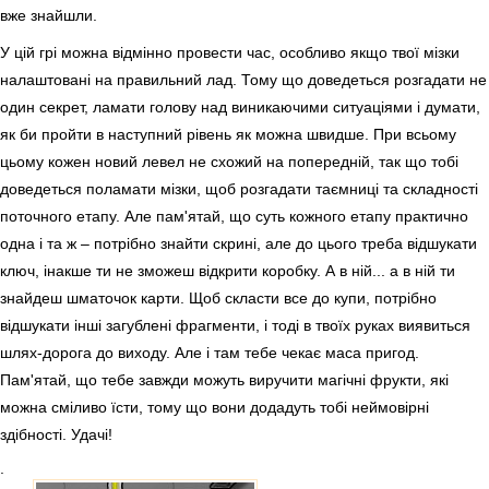
вже знайшли.
У цій грі можна відмінно провести час, особливо якщо твої мізки
налаштовані на правильний лад. Тому що доведеться розгадати не
один секрет, ламати голову над виникаючими ситуаціями і думати,
як би пройти в наступний рівень як можна швидше. При всьому
цьому кожен новий левел не схожий на попередній, так що тобі
доведеться поламати мізки, щоб розгадати таємниці та складності
поточного етапу. Але пам'ятай, що суть кожного етапу практично
одна і та ж – потрібно знайти скрині, але до цього треба відшукати
ключ, інакше ти не зможеш відкрити коробку. А в ній... а в ній ти
знайдеш шматочок карти. Щоб скласти все до купи, потрібно
відшукати інші загублені фрагменти, і тоді в твоїх руках виявиться
шлях-дорога до виходу. Але і там тебе чекає маса пригод.
Пам'ятай, що тебе завжди можуть виручити магічні фрукти, які
можна сміливо їсти, тому що вони додадуть тобі неймовірні
здібності. Удачі!
.