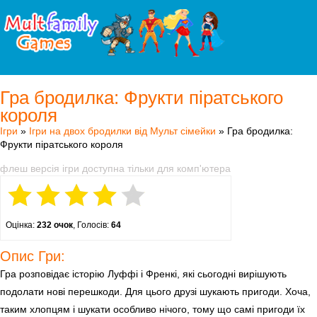
Гра бродилка: Фрукти піратського
короля
Ігри
»
Ігри на двох бродилки від Мульт сімейки
» Гра бродилка:
Фрукти піратського короля
флеш версія ігри доступна тільки для комп'ютера
Оцінка:
232 очок
, Голосів:
64
Опис Гри:
Гра розповідає історію Луффі і Френкі, які сьогодні вирішують
подолати нові перешкоди. Для цього друзі шукають пригоди. Хоча,
таким хлопцям і шукати особливо нічого, тому що самі пригоди їх