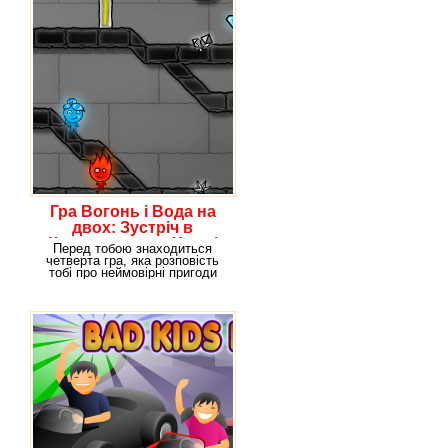
Гра Вогонь і Вода на
двох: Зустріч в
Кришталевому Храмі
Перед тобою знаходиться
четверта гра, яка розповість
тобі про неймовірні пригоди
дівчинки, яка