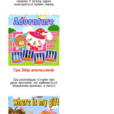
назвою У зв'язці зараз
знаходиться прямо перед
тобою. У цій грі фігурують
Гра Збір апельсинів
Гра розповідає історію про
двох кроликів, які займаються
збиранням врожаю, в якості
якого