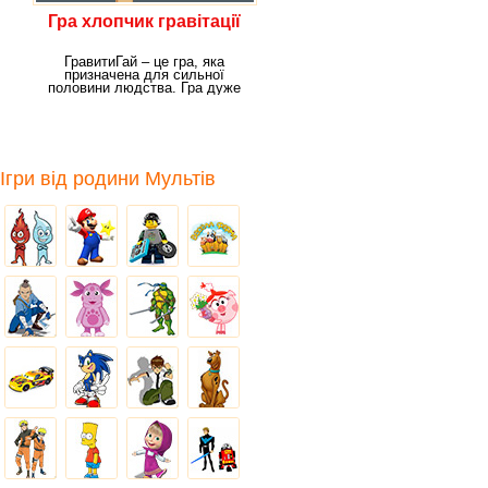
Гра хлопчик гравітації
ГравитиГай – це гра, яка
призначена для сильної
половини людства. Гра дуже
проста, тому щоб
Ігри від родини Мультів