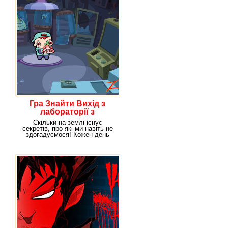
Гра Знайти Вихід з
лабораторії з
монстрами
Скільки на землі існує
секретів, про які ми навіть не
здогадуємося! Кожен день
відкриваються нові