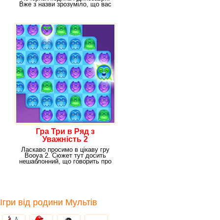
Вже з назви зрозуміло, що вас
чекає в цій
Гра Три в Ряд з
Уважність 2
Ласкаво просимо в цікаву гру
Booya 2. Сюжет тут досить
нешаблонний, що говорить про
те, що гра
Ігри від родини Мультів