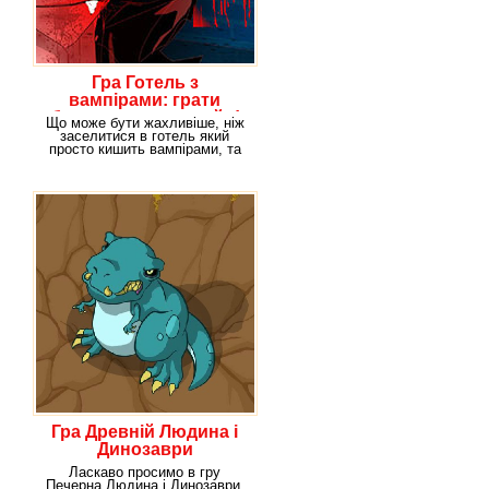
Гра Готель з
вампірами: грати
безкоштовно онлайн!
Що може бути жахливіше, ніж
заселитися в готель який
просто кишить вампірами, та
ще й покоївка
Гра Древній Людина і
Динозаври
Ласкаво просимо в гру
Печерна Людина і Динозаври.