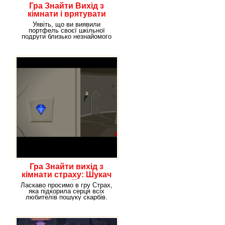
Гра Знайти Вихід з
кімнати і врятувати
друга
Уявіть, що ви виявили
портфель своєї шкільної
подруги близько незнайомого
вам будівлі. Природно,
Гра Знайти вихід з
кімнати страху: Шукач
скарбів
Ласкаво просимо в гру Страх,
яка підкорила серця всіх
любителів пошуку скарбів.
Якщо ви коли-те в