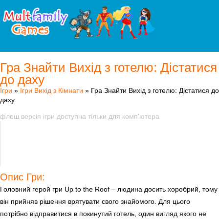
Гра Знайти Вихід з готелю: Дістатися
до даху
Ігри
»
Ігри Вихід з Кімнати
» Гра Знайти Вихід з готелю: Дістатися до
даху
флеш версія ігри доступна тільки для комп'ютера
Опис Гри:
Головний герой гри Up to the Roof – людина досить хоробрий, тому
він прийняв рішення врятувати свого знайомого. Для цього
потрібно відправитися в покинутий готель, один вигляд якого не