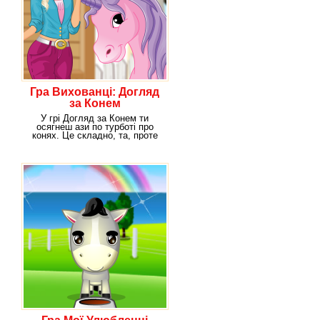
Гра Вихованці: Догляд
за Конем
У грі Догляд за Конем ти
осягнеш ази по турботі про
конях. Це складно, та, проте
твоя праця