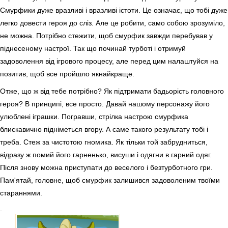
Смурфики дуже вразливі і вразливі істоти. Це означає, що тобі дуже
легко довести героя до сліз. Але це робити, само собою зрозуміло,
не можна. Потрібно стежити, щоб смурфик завжди перебував у
піднесеному настрої. Так що починай турботі і отримуй
задоволення від ігрового процесу, але перед цим налаштуйся на
позитив, щоб все пройшло якнайкраще.
Отже, що ж від тебе потрібно? Як підтримати бадьорість головного
героя? В принципі, все просто. Давай нашому персонажу його
улюблені іграшки. Погравши, стрілка настрою смурфика
блискавично підніметься вгору. А саме такого результату тобі і
треба. Стеж за чистотою гномика. Як тільки той забрудниться,
відразу ж помий його гарненько, висуши і одягни в гарний одяг.
Після знову можна приступати до веселого і безтурботного гри.
Пам'ятай, головне, щоб смурфик залишився задоволеним твоїми
стараннями.
.