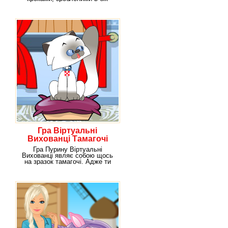
освоєння такого
Гра Віртуальні
Вихованці Тамагочі
Гра Пурину Віртуальні
Вихованці являє собою щось
на зразок тамагочі. Адже ти
знаєш, що ця гра