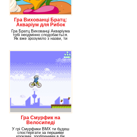
Гра Вихованці Братц:
Акваріум для Рибок
Гра Братц Вихованці Акваріума
тобі неодмінно сподобається.
Як вже зрозуміло з назви, ти
будеш мати
Гра Смурфик на
Велосипеді
У грі Смурфики ВМХ ти будеш
спостерігати за першими
кроками, зробленими в бік