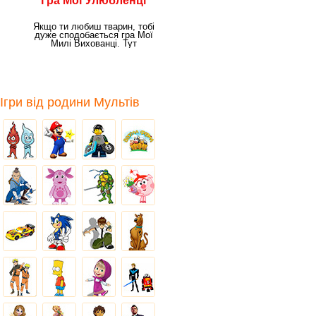
Гра Мої Улюбленці
Якщо ти любиш тварин, тобі
дуже сподобається гра Мої
Милі Вихованці. Тут
доведеться багато
Ігри від родини Мультів