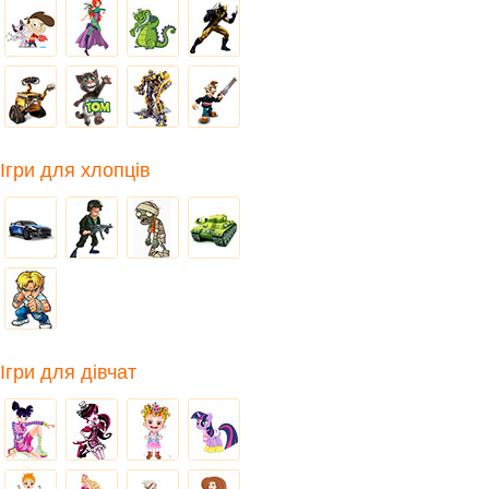
Ігри для хлопців
Ігри для дівчат