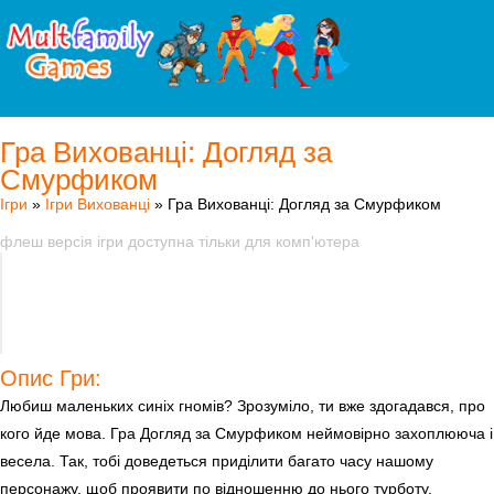
Гра Вихованці: Догляд за
Смурфиком
Ігри
»
Ігри Вихованці
» Гра Вихованці: Догляд за Смурфиком
флеш версія ігри доступна тільки для комп'ютера
Опис Гри:
Любиш маленьких синіх гномів? Зрозуміло, ти вже здогадався, про
кого йде мова. Гра Догляд за Смурфиком неймовірно захоплююча і
весела. Так, тобі доведеться приділити багато часу нашому
персонажу, щоб проявити по відношенню до нього турботу.