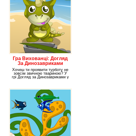
Гра Вихованці: Догляд
За Динозавриками
Хочеш ти проявити турботу не
зовсім звичною твариною? У
грі Догляд за Динозавриками у
тебе є така