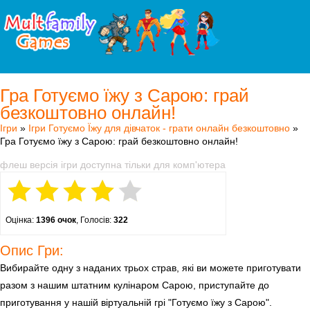
Гра Готуємо їжу з Сарою: грай
безкоштовно онлайн!
Ігри
»
Ігри Готуємо Їжу для дівчаток - грати онлайн безкоштовно
»
Гра Готуємо їжу з Сарою: грай безкоштовно онлайн!
флеш версія ігри доступна тільки для комп'ютера
Оцінка:
1396 очок
, Голосів:
322
Опис Гри:
Вибирайте одну з наданих трьох страв, які ви можете приготувати
разом з нашим штатним кулінаром Сарою, приступайте до
приготування у нашій віртуальній грі "Готуємо їжу з Сарою".