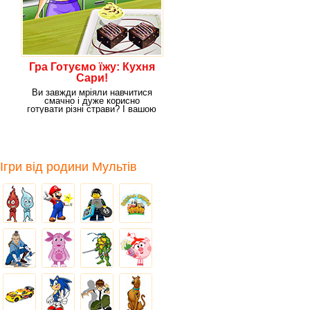
Гра Готуємо їжу: Кухня
Сари!
Ви завжди мріяли навчитися
смачно і дуже корисно
готувати різні страви? І вашою
мрією є
Ігри від родини Мультів