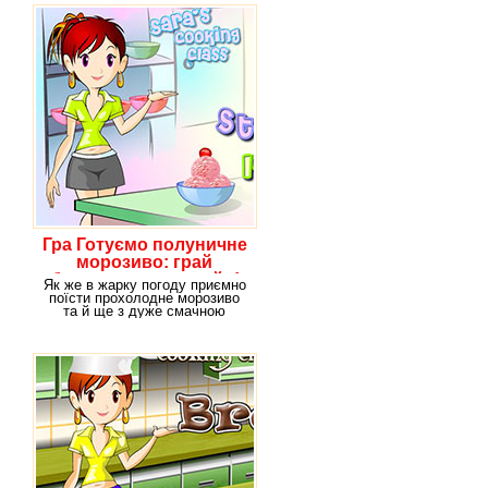
Гра Готуємо полуничне
морозиво: грай
безкоштовно онлайн!
Як же в жарку погоду приємно
поїсти прохолодне морозиво
та й ще з дуже смачною
полуницею. В нашій