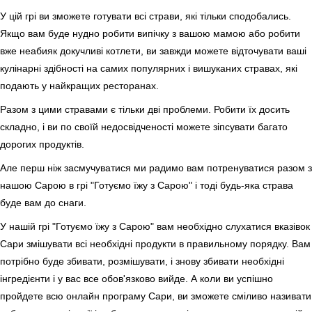
У цій грі ви зможете готувати всі страви, які тільки сподобались.
Якщо вам буде нудно робити випічку з вашою мамою або робити
вже неабияк докучливі котлети, ви завжди можете відточувати ваші
кулінарні здібності на самих популярних і вишуканих стравах, які
подають у найкращих ресторанах.
Разом з цими стравами є тільки дві проблеми. Робити їх досить
складно, і ви по своїй недосвідченості можете зіпсувати багато
дорогих продуктів.
Але перш ніж засмучуватися ми радимо вам потренуватися разом з
нашою Сарою в грі "Готуємо їжу з Сарою" і тоді будь-яка страва
буде вам до снаги.
У нашій грі "Готуємо їжу з Сарою" вам необхідно слухатися вказівок
Сари змішувати всі необхідні продукти в правильному порядку. Вам
потрібно буде збивати, розмішувати, і знову збивати необхідні
інгредієнти і у вас все обов'язково вийде. А коли ви успішно
пройдете всю онлайн програму Сари, ви зможете сміливо називати