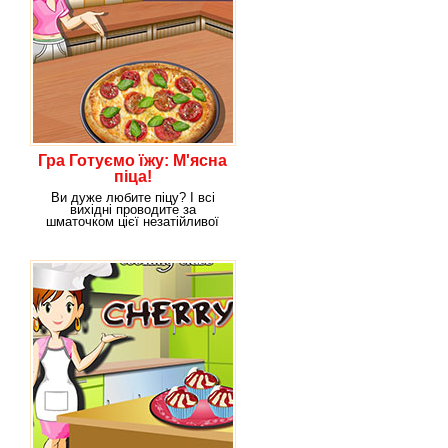
Гра Готуємо їжу: М'ясна
піца!
Ви дуже любите піцу? І всі
вихідні проводите за
шматочком цієї незатійливої
страви в найближчій