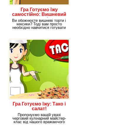
Гра Готуємо їжу
самостійно: Вишневий
десерт!
Ви обожнюєте вишневі торти і
кексики? Тоді вам просто
необхідно навчитися готувати
їх своїми
Гра Готуємо їжу: Тако і
салат!
Пропонуємо вашій увазі
черговий кулінарний майстер-
клас від нашого вражаючого
штатного кухаря Сари