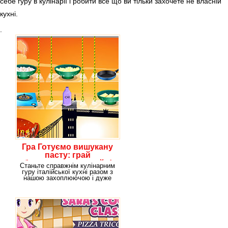
себе гуру в кулінарії і робити все що ви тільки захочете не власній
кухні.
.
Гра Готуємо вишукану
пасту: грай
безкоштовно онлайн!
Станьте справжнім кулінарним
гуру італійської кухні разом з
нашою захоплюючою і дуже
барвистою