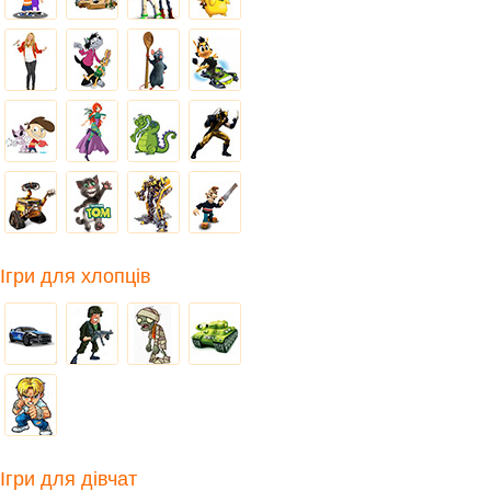
Ігри для хлопців
Ігри для дівчат