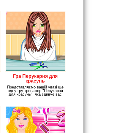
Гра Перукарня для
красунь
Представляємо вашій увазі ще
одну гру тренажер "Перукарня
для красунь", яка здивує вас
своєю