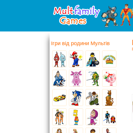
Ігри від родини Мультів