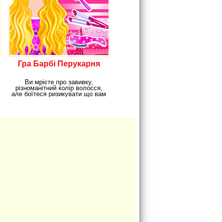
Гра Барбі Перукарня
Ви мрієте про завивку,
різноманітний колір волосся,
але боїтеся ризикувати що вам
це не підійде?