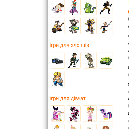
Ігри для хлопців
Ігри для дівчат