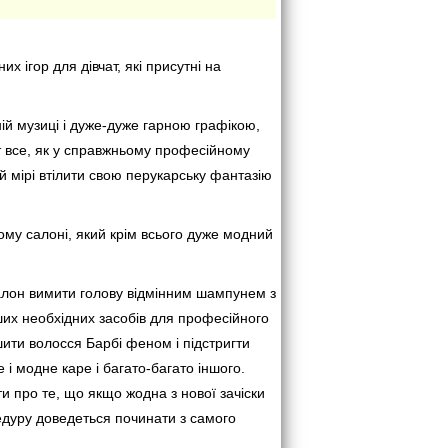
х ігор для дівчат, які присутні на
ій музиці і дуже-дуже гарною графікою,
т все, як у справжньому професійному
ій мірі втілити свою перукарську фантазію
му салоні, який крім всього дуже модний
салон вимити голову відмінним шампунем з
ших необхідних засобів для професійного
ушити волосся Барбі феном і підстригти
 і модне каре і багато-багато іншого.
и про те, що якщо жодна з нової зачіски
цедуру доведеться починати з самого