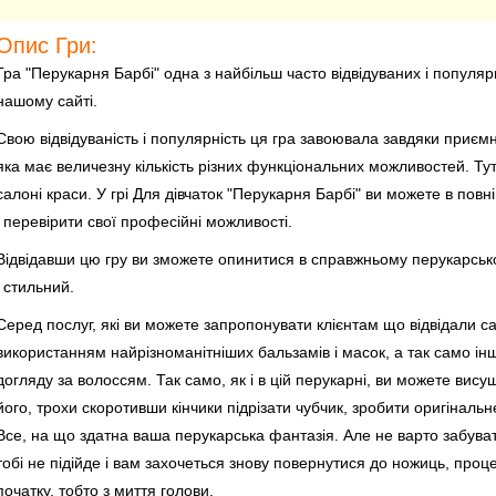
Опис Гри:
Гра "Перукарня Барбі" одна з найбільш часто відвідуваних і популярни
нашому сайті.
Свою відвідуваність і популярність ця гра завоювала завдяки приємн
яка має величезну кількість різних функціональних можливостей. Ту
салоні краси. У грі Для дівчаток "Перукарня Барбі" ви можете в повн
і перевірити свої професійні можливості.
Відвідавши цю гру ви зможете опинитися в справжньому перукарсько
і стильний.
Серед послуг, які ви можете запропонувати клієнтам що відвідали 
використанням найрізноманітніших бальзамів і масок, а так само ін
догляду за волоссям. Так само, як і в цій перукарні, ви можете вис
його, трохи скоротивши кінчики підрізати чубчик, зробити оригінальне
Все, на що здатна ваша перукарська фантазія. Але не варто забуват
тобі не підійде і вам захочеться знову повернутися до ножиць, про
початку, тобто з миття голови.