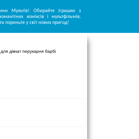
ини Мультів! Обирайте іграшки з
оманітних коміксів і мультфільмів.
та пориньте у світ нових пригод!
 для дівчат перукарня барбі