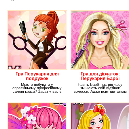
Гра Перукарня для
Гра для дівчаток:
подружок
Перукарня Барбі
Мрієте побувати у
Навіть Барбі час від часу
справжньому професійному
змінюють свій відтінок
салоні краси? Зараз у вас є
волосся. Адже всім дівчаткам
унікальна можливість
рано чи пізно