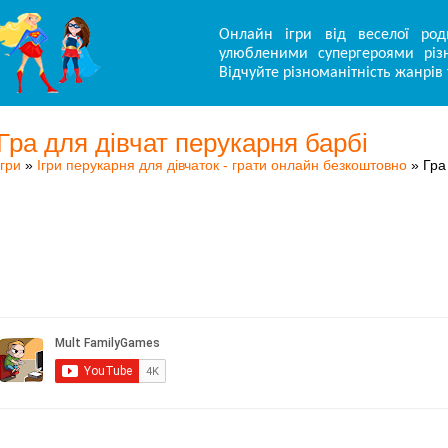
Онлайн ігри від веселої род
улюбленими супергероями різн
Відчуйте різноманітність жанрів 
Гра для дівчат перукарня барбі
Ігри
»
Ігри перукарня для дівчаток - грати онлайн безкоштовно
» Гра