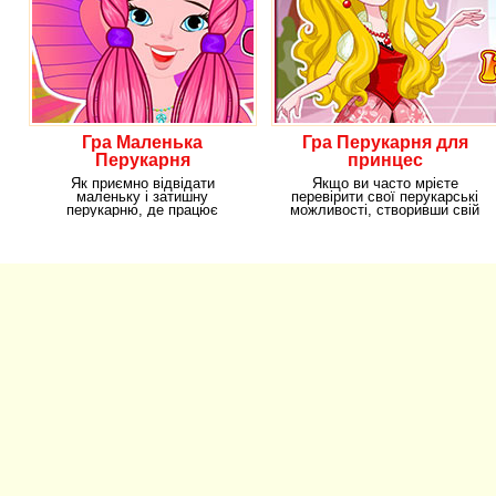
Гра Маленька
Гра Перукарня для
Перукарня
принцес
Як приємно відвідати
Якщо ви часто мрієте
маленьку і затишну
перевірити свої перукарські
перукарню, де працює
можливості, створивши свій
професійний перукар, який вже
унікальний і
знає