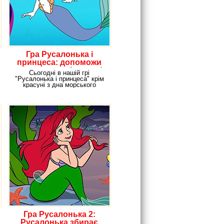
Гра Русалонька і
принцеса: допоможи
подружкам вбратися!
Сьогодні в нашій грі
"Русалонька і принцеса" крім
красуні з дна морського
Аріель, у нас буде
Гра Русалонька 2:
Русалонька збирає