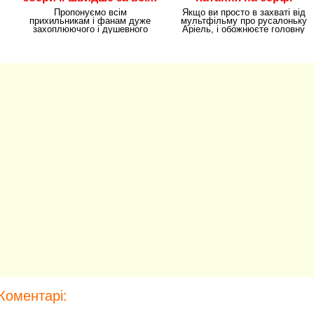
Пропонуємо всім
Якщо ви просто в захваті від
прихильникам і фанам дуже
мультфільму про русалоньку
захоплюючого і душевного
Аріель, і обожнюєте головну
мультфільму від студії
героїню
Коментарі: