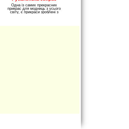
перли
Одна із самих прекрасних
прикрас для модниць з усього
світу, є прикраси зроблені з
перлин, але для