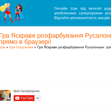
Онлайн ігри від веселої род
улюбленими супергероями різн
Відчуйте різноманітність жанрів 
Гра Яскраве розфарбування Русалонь
прямо в браузері!
Ігри
»
Ігри Русалочка
» Гра Яскраве розфарбування Русалоньки: гра