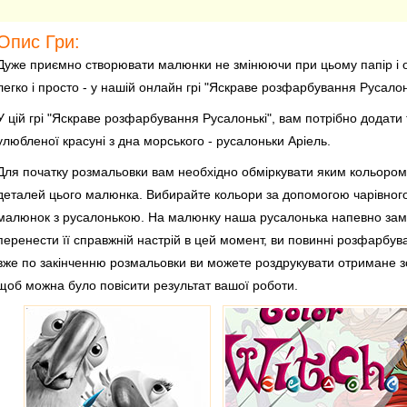
Опис Гри:
Дуже приємно створювати малюнки не змінюючи при цьому папір і ол
легко і просто - у нашій онлайн грі "Яскраве розфарбування Русалон
У цій грі "Яскраве розфарбування Русалонькі", вам потрібно додат
улюбленої красуні з дна морського - русалоньки Аріель.
Для початку розмальовки вам необхідно обміркувати яким кольором
деталей цього малюнка. Вибирайте кольори за допомогою чарівног
малюнок з русалонькою. На малюнку наша русалонька напевно замрі
перенести її справжній настрій в цей момент, ви повинні розфарбува
вже по закінченню розмальовки ви можете роздрукувати отримане 
щоб можна було повісити результат вашої роботи.