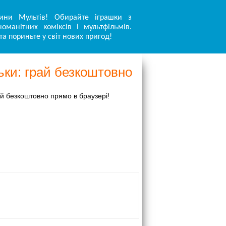
ини Мультів! Обирайте іграшки з
оманітних коміксів і мультфільмів.
та пориньте у світ нових пригод!
ки: грай безкоштовно
й безкоштовно прямо в браузері!