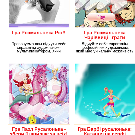
Гра Розмальовка Ріо!!
Гра Розмальовка
Чарівниці - грати
безкоштовно!
Пропонуємо вам відчути себе
Відчуйте себе справжнім
справжнім художником-
професійним художником,
мультиплікатором, який
який має унікальну можливість
створює дуже оригінальних
розфарбувати своїх
Гра Пазл Русалонька -
Гра Барбі русалонька:
збери ії швидше за всіх!
Катання на серфі