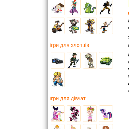
Ігри для хлопців
Ігри для дівчат