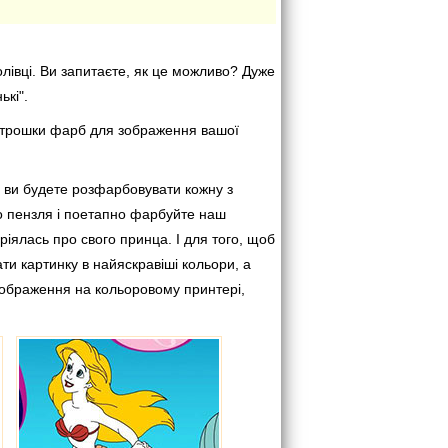
івці. Ви запитаєте, як це можливо? Дуже
ькі".
и трошки фарб для зображення вашої
 ви будете розфарбовувати кожну з
о пензля і поетапно фарбуйте наш
ялась про свого принца. І для того, щоб
ти картинку в найяскравіші кольори, а
зображення на кольоровому принтері,