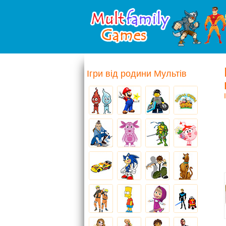
Ігри від родини Мультів