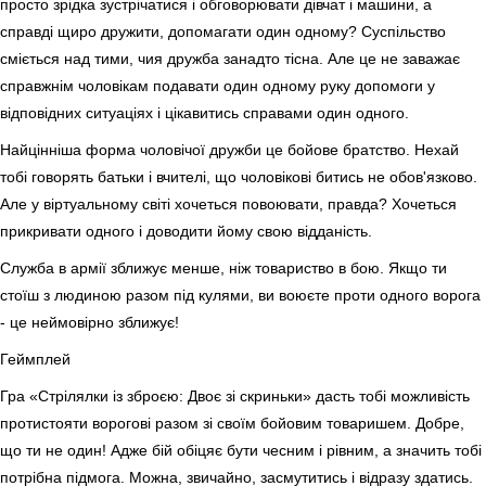
просто зрідка зустрічатися і обговорювати дівчат і машини, а
справді щиро дружити, допомагати один одному? Суспільство
сміється над тими, чия дружба занадто тісна. Але це не заважає
справжнім чоловікам подавати один одному руку допомоги у
відповідних ситуаціях і цікавитись справами один одного.
Найцінніша форма чоловічої дружби це бойове братство. Нехай
тобі говорять батьки і вчителі, що чоловікові битись не обов'язково.
Але у віртуальному світі хочеться повоювати, правда? Хочеться
прикривати одного і доводити йому свою відданість.
Служба в армії зближує менше, ніж товариство в бою. Якщо ти
стоїш з людиною разом під кулями, ви воюєте проти одного ворога
- це неймовірно зближує!
Геймплей
Гра «Стрілялки із зброєю: Двоє зі скриньки» дасть тобі можливість
протистояти ворогові разом зі своїм бойовим товаришем. Добре,
що ти не один! Адже бій обіцяє бути чесним і рівним, а значить тобі
потрібна підмога. Можна, звичайно, засмутитись і відразу здатись.