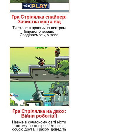
Гра Стрілялка снайпер:
Зачистка міста від
ворогів!!
Ти станеш практично центром
бойової операції.
Сподіваємось, у тебе
вистачить моральних сил і
Гра Стрілялка на двох:
Війни роботів!!
Невже в сучасному світі ніхто
нікому не довіряє? Бери з
собою друга, і разом доведіть