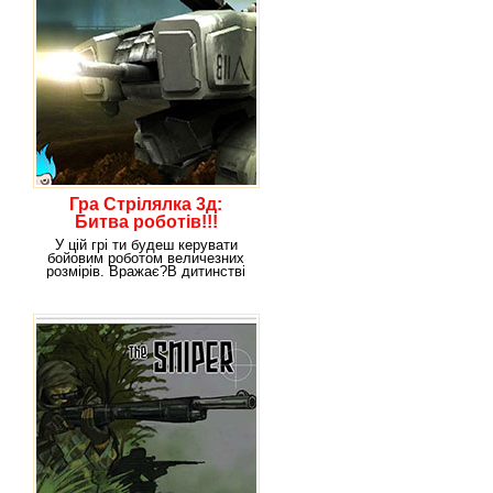
Гра Стрілялка 3д:
Битва роботів!!!
У цій грі ти будеш керувати
бойовим роботом величезних
розмірів. Вражає?В дитинстві
напевно всі