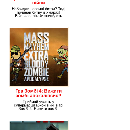
війни
Набридли наземні битви? Тоді
починай битву в хмарах!
Військові літаки знищують
ворога без натяку
Гра Зомбі 4: Вижити
зомбі-апокаліпсис!!
Приймай участь у
супермасштабной війні в грі
Зомбі 4: Вижити зомбі-
апокаліпсис! Ціла армія