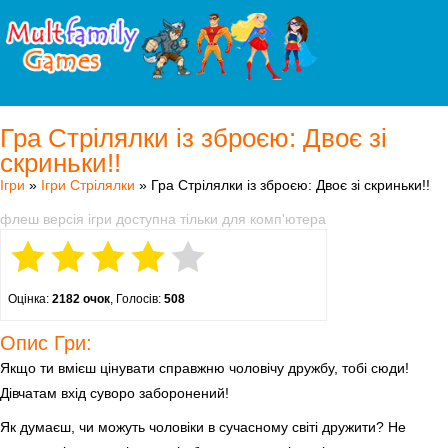
Гра Стрілялки із зброєю: Двоє зі
скриньки!!
Ігри
»
Ігри Стрілялки
» Гра Стрілялки із зброєю: Двоє зі скриньки!!
флеш версія ігри доступна тільки для комп'ютера
Оцінка:
2182 очок
, Голосів:
508
Опис Гри:
Якщо ти вмієш цінувати справжню чоловічу дружбу, тобі сюди!
Дівчатам вхід суворо заборонений!
Як думаєш, чи можуть чоловіки в сучасному світі дружити? Не