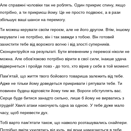
Але справжні чоловіки так не роблять. Один прикриє спину, якщо
потрібно, а ти прикриєш йому. Це не просто подвоює, а в рази
збільшує ваші шанси на перемогу.
Ти можеш керувати своїм героєм, але не його другом. Втім, іншому
керувати і не потрібно, він і так завжди з тобою. Він готовий
захистити тебе від ворожого вогню і від злості суперників.
Сконцентруйся на результаті. Бути впевненим у перемозі ніколи не
можна. Але обов'язково потрібно вірити в свої сили, інакше удача
відвернеться і пройде повз - до того, хто вірив у себе в той момент.
Пам'ятай, що життя твого бойового товариша залежить від тебе.
Адже не тільки йому доведеться прикривати і рятувати тебе. Ти
повинен будеш відповісти йому тим же. Вороги обступлять вас.
Серце буде битися занадто сильно, лише б йому не вирватись з
грудей! Хвилі атаки накочують одна за одною. У тебе дуже мало
часу, щоб перевести дух.
Тобі варто пам'ятати також, що навколо розташувались снайпери.
Потрібно вміти ухилятись від куль, які вони намагаються в тебе