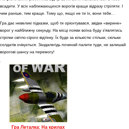
всадити. У всіх наближающихся ворогів краще відразу стріляти. І
чим раніше, тим краще. Тому що, якщо не ти їх, вони тебе...
Гра дає невеликі підказки, щоб ти орієнтувався, звідки «вирине»
ворог у найближчу секунду. На місці появи воїна буду з'являтись
стрілки світло-сірого відтінку. Їх буде за кількістю стільки, скільки
солдатів очікується. Заздалегідь починай палити туди, не залишай
ворогові шансу на перемогу!
.
Гра Леталка: На крилах