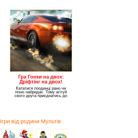
всім
Гра Гонки на двох:
Дріфтінг на двох!
Кататися поодинці рано чи
пізно набридає. Тому агітуй
свого друга приєднатись до
тебе в грі «Гонки
Ігри від родини Мультів