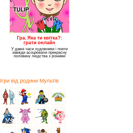
Гра, Яка ти квітка?:
грати онлайн
безкоштовно!
У давні часи художники і поети
завжди асоціювали прекрасну
половину людства з різними
квітами -
Ігри від родини Мультів