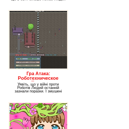
(а може, їх
Гра Атака:
Роботехническое
Поява
Уявіть, що у війні проти
Роботів Людей останній
зазнали поразки. І змушені
були покинути міста,