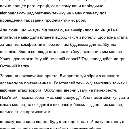
почне процес регенерації, саме тому вони періодично
відправляють радіоактивну техніку на нашу планету для
проведення так званих профілактичних робіт.
Але люди, що живуть під землею, не зневірилися до кінця і не
втратили надію дати планеті відродитися з попелу, щоб вона стала
затишним, комфортним і безпечним будинком для майбутніх
поколінь. Здається, люди оголосили війну радіоактивним машин.
Хочеш допомогти їм у цій нелегкій справі? Тоді приєднуйся до гри
Останній Квітка.
Завдання надзвичайно просте. Використовуй зброя з наявного
арсеналу за призначенням. Розставляй техніку у важливих точках і
відбивай атаку ворога. Особливо зверни увагу на перехрестя.
Пам'ятай – кожна зброя має свій радіус дії. Але намагайся купувати
кілька машин, так як деякі з них часом безсилі від певних машин,
посилаються противником.
щоразу, коли сили ворога будуть знищені, на твій рахунок капнуть
окуляри, за які ти зможеш придбати додаткову зброю.