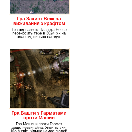
Гра Захист Вежі на
виживання з крафтом
Гра під назвою Планета Ноево
переносить тебе в 3024 рік на
планету, сильно нагадує
Землю. Ноево –
Гра Башти з Гарматами
проти Машин
Гра Машини проти Гармат
дещо незвичайна. Уяви тільки,
що в світі більше немає людей