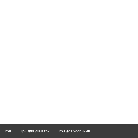
Ігри
Ігри для дівчаток
Ігри для хлопчиків