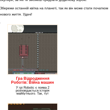
Збережи останній квітка на планеті, так як він може стати початком
нового життя. Удачі!
.
Гра Відродження
Роботів: Війна машин
У грі Robotic є поява 2
розповідається історія
майбутнього. Так, тут
згадується про те, як