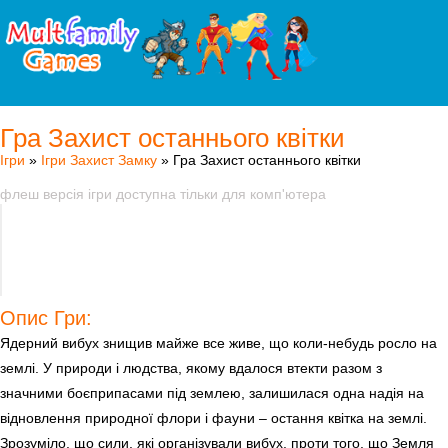
Гра Захист останнього квітки
Ігри
»
Ігри Захист Замку
» Гра Захист останнього квітки
флеш версія ігри доступна тільки для комп'ютера
Опис Гри:
Ядерний вибух знищив майже все живе, що коли-небудь росло на
землі. У природи і людства, якому вдалося втекти разом з
значними боєприпасами під землею, залишилася одна надія на
відновлення природної флори і фауни – остання квітка на землі.
Зрозуміло, що сили, які організували вибух, проти того, що Земля