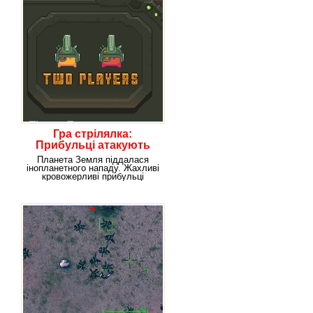
Гра стрілялка:
Прибульці атакують
нас
Планета Земля піддалася
інопланетного нападу. Жахливі
кровожерливі прибульці
використовували