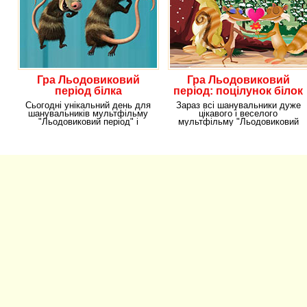
Гра Льодовиковий
Гра Льодовиковий
період білка
період: поцілунок білок
Сьогодні унікальний день для
Зараз всі шанувальники дуже
шанувальників мультфільму
цікавого і веселого
"Льодовиковий період" і
мультфільму "Льодовиковий
особливо персонажа
період" мають унікальну