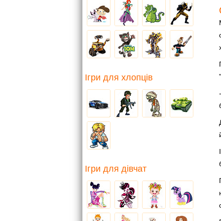
Ігри для хлопців
Ігри для дівчат