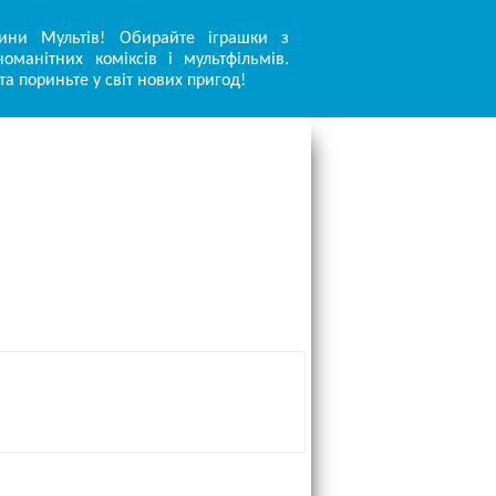
ини Мультів! Обирайте іграшки з
оманітних коміксів і мультфільмів.
та пориньте у світ нових пригод!