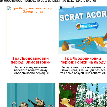
Ви обов'язково проведете ваш вільний час дуже захоплююче!
Гра Льодовиковий
Гра Льодовиковий
період: Зимові гонки
період: Горіхи на льоду
Зараз у шанувальників
Знову в центрі уваги невезуча
веселого мультфільму
білка Скрат, яка на цей раз все
"Льодовиковий період" є
так само безуспішно ганяється
унікальна можливість взяти
за