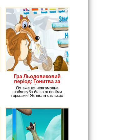
Гра Льодовиковий
період: Гонитва за
горіхами
Ох вже ця невгамовна
шаблезуба білка зі своїми
горіхами! Як після стількох
зусиль і дуже жорстоких