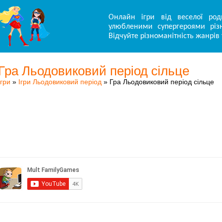
Онлайн ігри від веселої род
улюбленими супергероями різн
Відчуйте різноманітність жанрів 
Гра Льодовиковий період сільце
Ігри
»
Ігри Льодовиковий період
» Гра Льодовиковий період сільце