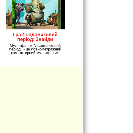
Гра Льодовиковий
період: Знайди
відмінності
Мультфільм "Льодовиковий
період" - це повнометражний
комп'ютерний мультфільм,
який був створений