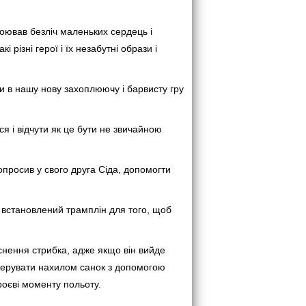
воював безліч маленьких сердець і
і різні герої і їх незабутні образи і
и в нашу нову захоплюючу і барвисту гру
я і відчути як це бути не звичайною
попросив у свого друга Сіда, допомогти
но встановлений трамплін для того, щоб
нення стрибка, адже якщо він вийде
керувати нахилом санок з допомогою
роєві моменту польоту.