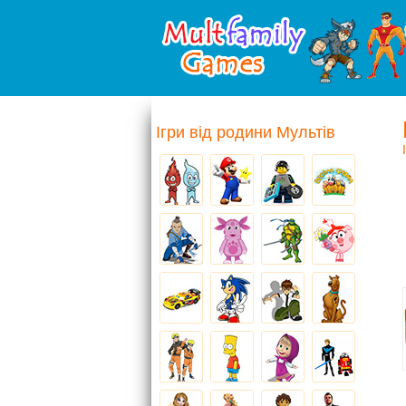
Ігри від родини Мультів