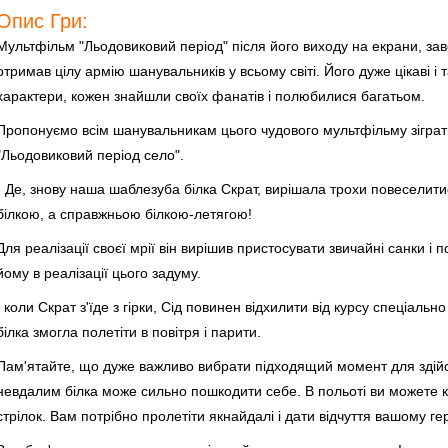
Опис Гри:
Мультфільм "Льодовиковий період" після його виходу на екрани, за
отримав цілу армію шанувальників у всьому світі. Його дуже цікаві і так
характери, кожен знайшли своїх фанатів і полюбилися багатьом.
Пропонуємо всім шанувальникам цього чудового мультфільму зіграт
"Льодовиковий період село".
- Де, знову наша шаблезуба білка Скрат, вирішала трохи повеселитис
білкою, а справжньою білкою-летягою!
Для реалізації своєї мрії він вирішив пристосувати звичайні санки і 
йому в реалізації цього задуму.
І коли Скрат з'їде з гірки, Сід повинен відхилити від курсу спеціаль
білка змогла полетіти в повітря і парити.
Пам'ятайте, що дуже важливо вибрати підходящий момент для здійс
невдалим білка може сильно пошкодити себе. В польоті ви можете 
стрілок. Вам потрібно пролетіти якнайдалі і дати відчуття вашому ге