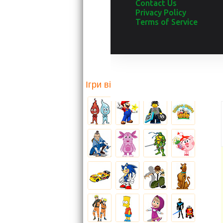
Ігри від родини Мультів