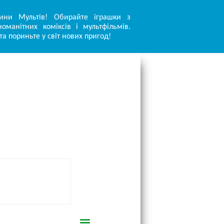
ини Мультів! Обирайте іграшки з
оманітних коміксів і мультфільмів.
та пориньте у світ нових пригод!