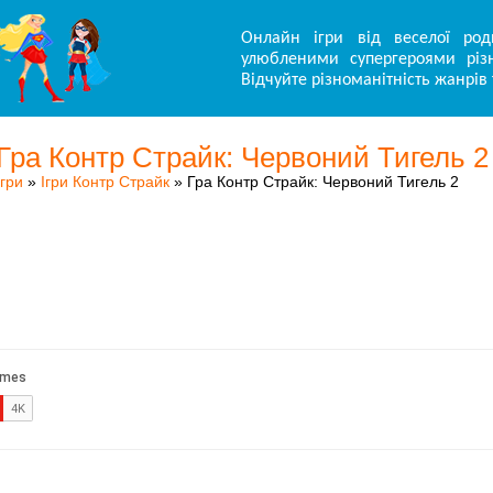
Онлайн ігри від веселої род
улюбленими супергероями різн
Відчуйте різноманітність жанрів 
Гра Контр Страйк: Червоний Тигель 2
Ігри
»
Ігри Контр Страйк
» Гра Контр Страйк: Червоний Тигель 2