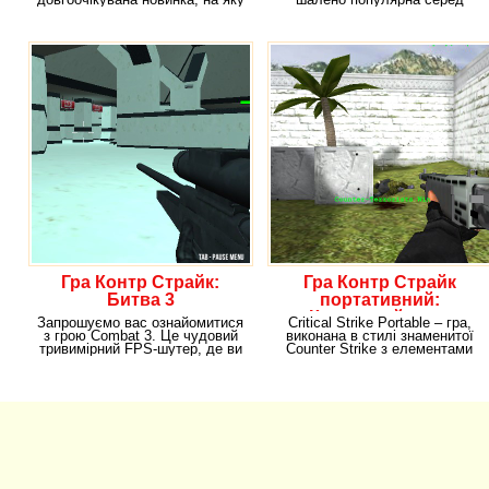
з нетерпінням
користувачів зі всього
Гра Контр Страйк:
Гра Контр Страйк
Битва 3
портативний:
Критичний удар
Запрошуємо вас ознайомитися
Critical Strike Portable – гра,
з грою Combat 3. Це чудовий
виконана в стилі знаменитої
тривимірний FPS-шутер, де ви
Counter Strike з елементами
зможете
Critical