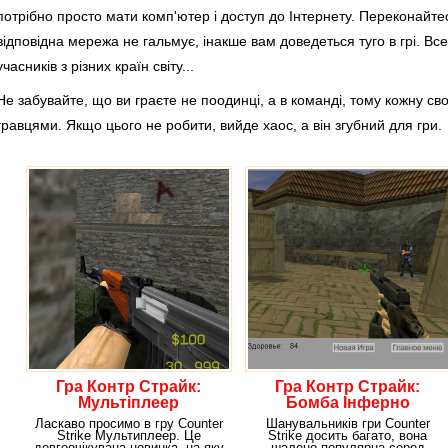
потрібно просто мати комп'ютер і доступ до Інтернету. Переконайте
відповідна мережа не гальмує, інакше вам доведеться туго в грі. Все-
учасників з різних країн світу...
Не забувайте, що ви граєте не поодинці, а в команді, тому кожну с
гравцями. Якщо цього не робити, вийде хаос, а він згубний для гри.
Гра Контр Страйк:
Гра Контр Страйк:
Мультіплеер
Бомба Інферно
Ласкаво просимо в гру Counter
Шанувальників гри Counter
Strike Мультиплеер. Це
Strike досить багато, вона
довгоочікувана новинка, на яку
шалено популярна серед