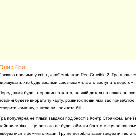
Опис Гри:
Ласкаво просимо у світ цікавої стрілялки Red Crucible 2. Гра являє 
вирішувати, хто буде вашими союзниками, а хто виступить ворогом.
Перед вами буде інтерактивна карта, на якій детально показано все,
повинні будете вибрати ту карту, розвиток подій якій вас приваблює
створити команду, з якою ви і почнете бій.
Гра популярна не тільки завдяки подібності з Контр Страйком, але і
найприємніше – це розвага не буде займати багато місця на вашому 
відбуватися в режимі онлайн. Гру не потрібно завантажувати і встан