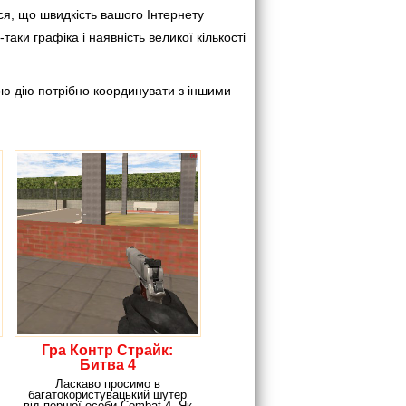
ся, що швидкість вашого Інтернету
таки графіка і наявність великої кількості
вою дію потрібно координувати з іншими
Гра Контр Страйк:
Битва 4
Ласкаво просимо в
багатокористувацький шутер
від першої особи Combat 4. Як