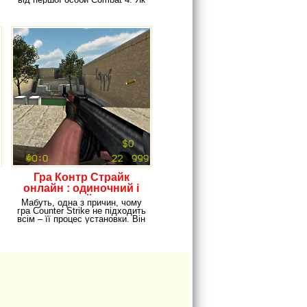
можна здогадатися з
Гра Контр Страйк
онлайн : одиночний і
командний режим
Мабуть, одна з причин, чому
гра Counter Strike не підходить
всім – її процес установки. Він
досить