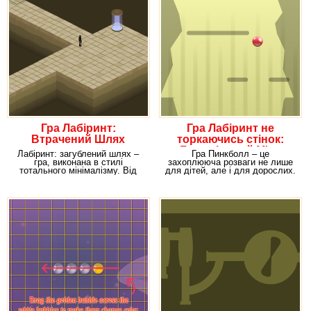
Гра Лабіринт:
Гра Лабіринт не
Втрачений Шлях
торкаючись стінок:
Божевільний М'яч
Лабіринт: загублений шлях –
Гра Пинкболл – це
гра, виконана в стилі
захоплююча розваги не лише
тотального мінімалізму. Від
для дітей, але і для дорослих.
даної онлайн забави
З його допомогою можна