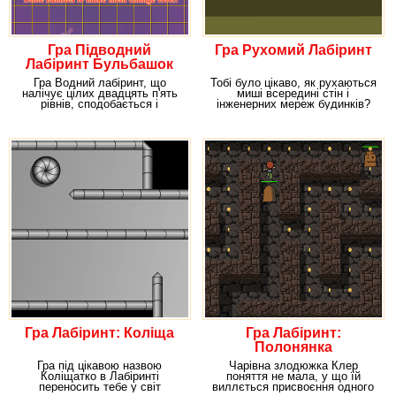
Гра Підводний
Гра Рухомий Лабіринт
Лабіринт Бульбашок
Гра Водний лабіринт, що
Тобі було цікаво, як рухаються
налічує цілих двадцять п'ять
миші всередині стін і
рівнів, сподобається і
інженерних мереж будинків?
дівчаткам, і
Якщо так, то в цій
Гра Лабіринт: Коліща
Гра Лабіринт:
Полонянка
Гра під цікавою назвою
Чарівна злодюжка Клер
Коліщатко в Лабіринті
поняття не мала, у що їй
переносить тебе у світ
виллється присвоєння одного