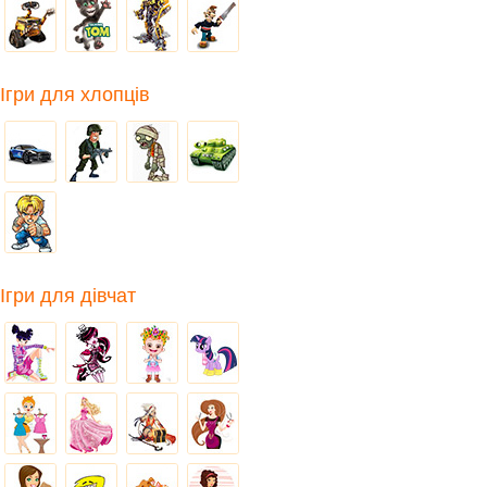
Ігри для хлопців
Ігри для дівчат