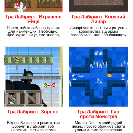
Гра Лабіринт: Втрачене
Гра Лабіринт: Ковзний
Яйце
Лицар
Перед тобою забавна іграшка
Лицарі часто не тільки рятують
для найменших. Необхідно,
королівства від армій
щоб курка і яйце, яке знесла,
загарбників, але і поповнюють
возз'єдналися.
королівську
Гра Лабіринт: Зореліт
Гра Лабіринт: Гав
проти Монстрів
Від особи героя в рамках гри
Малюк Гав – милий рудий
Зореліт в лабіринті тобі
песик, просто обожнює спати
належить сісти за кермо
цілими днями безперервно.