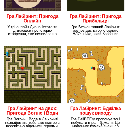
Гра Лабіринт: Пригода
Гра Лабіринт: Пригода
Онлайн
Прибульця
У грі онлайн Дивна Істота ти
Гра Безкоштовний Лабіринт
дізнаєшся про історію
розповідає історію одного
створення, яке виявилося в
НЛОшника, який борознив
заплутаному
простори Всесвіту на
Гра Лабіринт на двох:
Гра Лабіринт: Бджілка
Пригода Вогню і Води
пошук виходу
Гра Вогонь і Вода в Лабіринті
Гра DeliBEEry пропонує тобі
познайомить тебе вже вкотре з
побувати в ролі бджоли. Це
всесвітньо відомими героями.
маленьке комаха знайшло