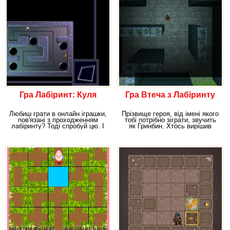
Гра Лабіринт: Куля
Гра Втеча з Лабіринту
Любиш грати в онлайн іграшки,
Прізвище героя, від імені якого
пов'язані з проходженням
тобі потрібно зіграти, звучить
лабіринту? Тоді спробуй цю. І
як Гринбин. Хтось вирішив
ти точно не