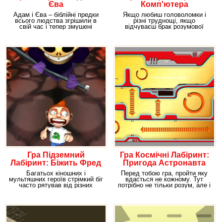
Єва
Комп'ютера
Адам і Єва – біблійні предки
Якщо любиш головоломки і
всього людства згрішили в
різні труднощі, якщо
свій час і тепер змушені
відчуваєш брак розумової
блукати в
роботи і просто хочеш
Гра Підземний
Гра Космічні Лабіринт:
Лабіринт: Біжить Фред
Пригода Астронавта
Багатьох кіношних і
Перед тобою гра, пройти яку
мультяшних героїв стрімкий біг
вдасться не кожному. Тут
часто рятував від різних
потрібно не тільки розум, але і
небезпек. Впевнені,
хороша