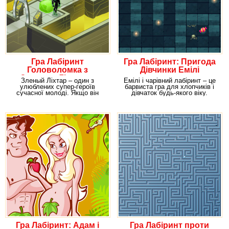
Гра Лабіринт
Гра Лабіринт: Пригода
Головоломка з
Дівчинки Емілі
Зеленим Ліхтарем
Зленый Ліхтар – один з
Емілі і чарівний лабіринт – це
улюблених супер-героїв
барвиста гра для хлопчиків і
сучасної молоді. Якщо він
дівчаток будь-якого віку.
подобається і тобі, тоді
Забава
Гра Лабіринт: Адам і
Гра Лабіринт проти