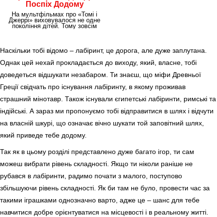
Поспіх Додому
На мультфільмах про «Томі і
Джеррі» виховувалося не одне
покоління дітей. Тому зовсім
не дивно, що
Наскільки тобі відомо – лабіринт, це дорога, але дуже заплутана.
Однак цей нехай прокладається до виходу, який, власне, тобі
доведеться відшукати незабаром. Ти знаєш, що міфи Древньої
Греції свідчать про існування лабіринту, в якому проживав
страшний мінотавр. Також існували єгипетські лабіринти, римські та
індійські. А зараз ми пропонуємо тобі відправитися в шлях і відчути
на власній шкурі, що означає вічно шукати той заповітний шлях,
який приведе тебе додому.
Так як в цьому розділі представлено дуже багато ігор, ти сам
можеш вибрати рівень складності. Якщо ти ніколи раніше не
рубався в лабіринти, радимо почати з малого, поступово
збільшуючи рівень складності. Як би там не було, провести час за
такими іграшками однозначно варто, адже це – шанс для тебе
навчитися добре орієнтуватися на місцевості і в реальному житті.