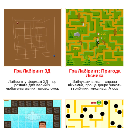
абстракції. Десь там, у
з артефактів, знайдених
Гра Лабіринт 3Д
Гра Лабіринт: Пригода
Лісника
Лабіринт у форматі ЗД – це
Заблукати в лісі – справа
розвага для великих
нікчемна, про це добре знають
любителів різних головоломок
і грибники, мисливці. А ось
і незрозумілостей.
лісники