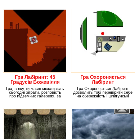
керованого
Але іноді навіть в
Гра Лабіринт: 45
Гра Охороняється
Градусів Божевілля
Лабіринт
Гра, в яку ти маєш можливість
Гра Охороняється Лабіринт
сьогодні зіграти, розповість
дозволить тобі перевірити себе
про підземних галереях, за
на обережність і шпигунські
якими в
навички. Твій