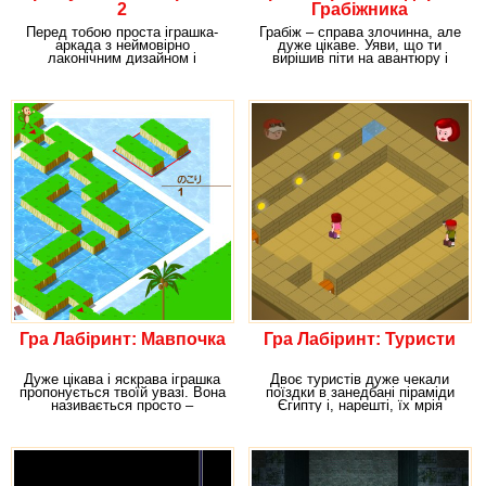
2
Грабіжника
Перед тобою проста іграшка-
Грабіж – справа злочинна, але
аркада з неймовірно
дуже цікаве. Уяви, що ти
лаконічним дизайном і
вирішив піти на авантюру і
елементарними правилами.
пограбувати
Але
Гра Лабіринт: Мавпочка
Гра Лабіринт: Туристи
Дуже цікава і яскрава іграшка
Двоє туристів дуже чекали
пропонується твоїй увазі. Вона
поїздки в занедбані піраміди
називається просто –
Єгипту і, нарешті, їх мрія
Мавпочка і
здійснилася. Але