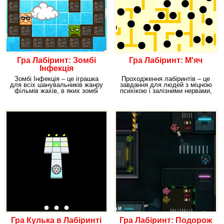
Гра Лабіринт: Зомбі
Гра Лабіринт: М'яч
Інфекція
Зомбі Інфекція – це іграшка
Проходження лабіринтів – це
для всіх шанувальників жанру
завдання для людей з міцною
фільмів жахів, в яких зомбі
психікою і залізними нервами,
виступають
адже немає
Гра Кулька в Лабіринті
Гра Лабіринт: Подорож