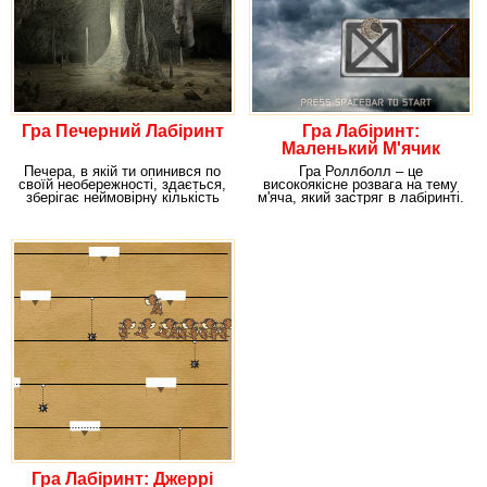
Гра Печерний Лабіринт
Гра Лабіринт:
Маленький М'ячик
Печера, в якій ти опинився по
Гра Роллболл – це
своїй необережності, здається,
високоякісне розвага на тему
зберігає неймовірну кількість
м'яча, який застряг в лабіринті.
Суть гри
Гра Лабіринт: Джеррі