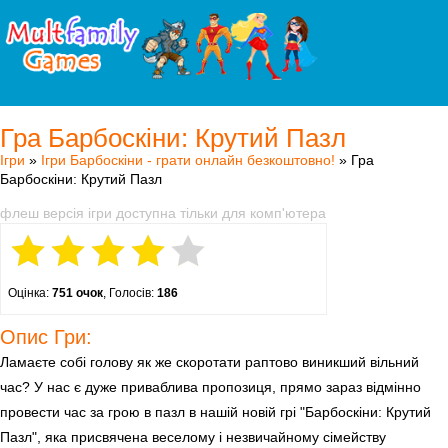
Гра Барбоскіни: Крутий Пазл
Ігри
»
Ігри Барбоскіни - грати онлайн безкоштовно!
» Гра
Барбоскіни: Крутий Пазл
флеш версія ігри доступна тільки для комп'ютера
Оцінка:
751 очок
, Голосів:
186
Опис Гри:
Ламаєте собі голову як же скоротати раптово виникший вільний
час? У нас є дуже приваблива пропозиця, прямо зараз відмінно
провести час за грою в пазл в нашій новій грі "Барбоскіни: Крутий
Пазл", яка присвячена веселому і незвичайному сімейству