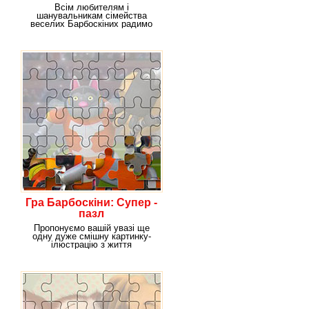
Всім любителям і
шанувальникам сімейства
веселих Барбоскіних радимо
відвідати нашу гру
Гра Барбоскіни: Супер -
пазл
Пропонуємо вашій увазі ще
одну дуже смішну картинку-
ілюстрацію з життя
улюбленого і веселого