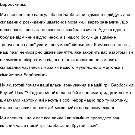
Барбоскіним.
Ми впевнені, що ваші улюблені Барбоскіни відмінно підійдуть для
складанию розкиданих шматочків мозаїки. І варто зазначити, що
наші пазли - розвага не зовсім звичайна і звична. Адже з одного
боку це відмінний відпочинок, а з іншого боку - це відмінне
тренування вашої уваги і розумової діяльності. Крім всього цього,
наш пазл неймовірно цікаве заняття, яке захопить вас азартом і ви
не зможете відірватися від нього поки повністю не закінчите
складання частинок з мозаїки нашого мультяшного малюнка з
сімейством Барбоскіних.
Ну як, готові почати ваші власні тренування в нашій грі "Барбоскіни:
Крутий Пазл"? Тоді починайте ваше бій з нашими тридцяти двома
шматками картону, які несуть в собі інформацію про ту картинку,
яка після ваших певних дій може вийти на вашому екрані.
Ми впевнені що у вас все вийде і ви відмінно проведете ваш
вільний час в нашій грі "Барбоскіни: Крутий Пазл".
.