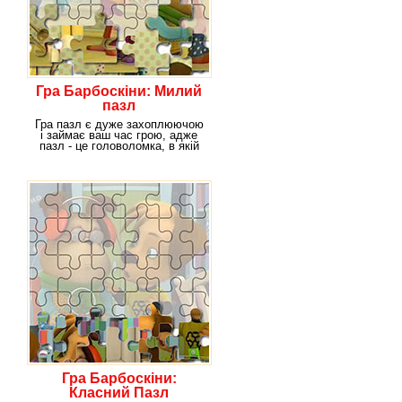
Гра Барбоскіни: Милий
пазл
Гра пазл є дуже захоплюючою
і займає ваш час грою, адже
пазл - це головоломка, в якій
вам
Гра Барбоскіни:
Класний Пазл