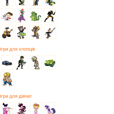
Ігри для хлопців
Ігри для дівчат